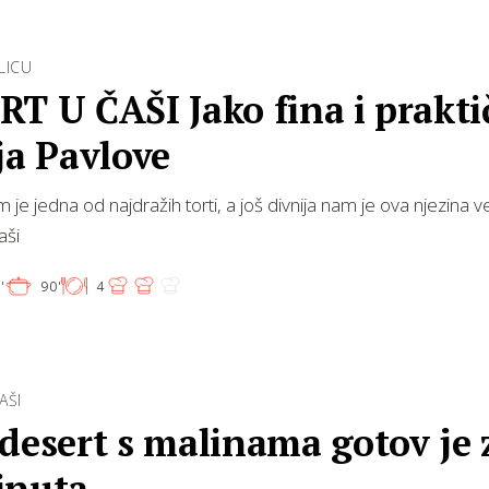
LICU
T U ČAŠI Jako fina i prakt
ja Pavlove
je jedna od najdražih torti, a još divnija nam je ova njezina ve
aši
'
90'
4
AŠI
desert s malinama gotov je 
inuta