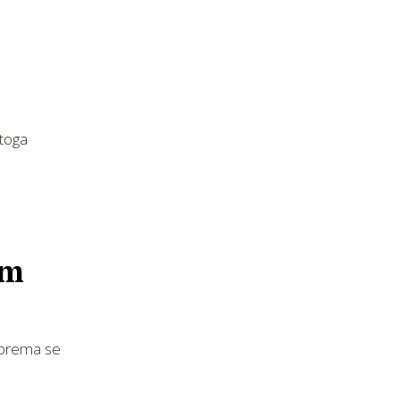
 toga
im
riprema se