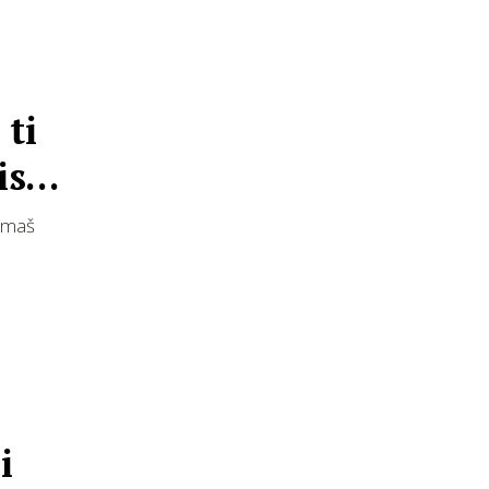
 ti
isu
nemaš
i