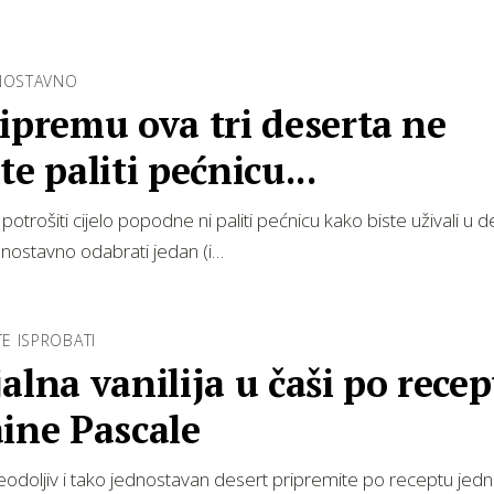
DNOSTAVNO
ipremu ova tri deserta ne
te paliti pećnicu...
otrošiti cijelo popodne ni paliti pećnicu kako biste uživali u d
nostavno odabrati jedan (i…
E ISPROBATI
alna vanilija u čaši po rece
ine Pascale
odoljiv i tako jednostavan desert pripremite po receptu jed