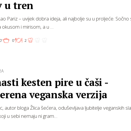
 u tren
ao Pariz – uvijek dobra ideja, ali najbolje su u proljeće. Sočn
 okusom i mirisom, a u …
0'
0'
2
RA
sti kesten pire u čaši -
erena veganska verzija
c, autor bloga Žlica šećera, oduševljava ljubitelje veganskih sla
oji u sebi nemaju ni gram…