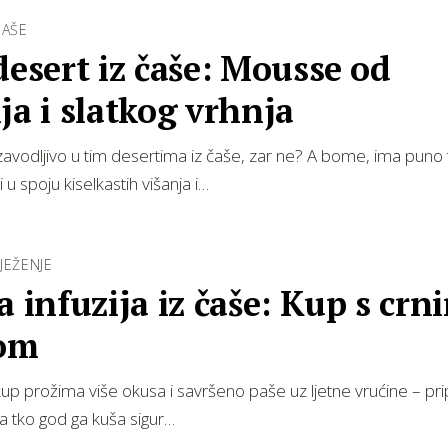
ČAŠE
desert iz čaše: Mousse od
ja i slatkog vrhnja
avodljivo u tim desertima iz čaše, zar ne? A bome, ima puno
i u spoju kiselkastih višanja i…
JEŽENJE
a infuzija iz čaše: Kup s crn
zom
 kup prožima više okusa i savršeno paše uz ljetne vrućine – p
 a tko god ga kuša sigur…