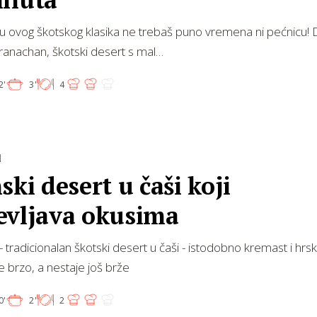
u ovog škotskog klasika ne trebaš puno vremena ni pećnicu!
ranachan, škotski desert s mal…
2'
3'
4
N
ski desert u čaši koji
evljava okusima
 tradicionalan škotski desert u čaši - istodobno kremast i hrsk
 brzo, a nestaje još brže
0'
2'
2