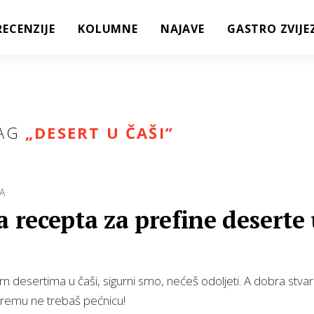
RECENZIJE
KOLUMNE
NAJAVE
GASTRO ZVIJE
AG
„
DESERT U ČAŠI
”
A
a recepta za prefine deserte
m desertima u čaši, sigurni smo, nećeš odoljeti. A dobra stvar 
premu ne trebaš pećnicu!