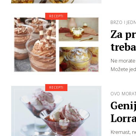
RECEPTI
BRZO I JE
Za pr
treba
Ne morate p
Možete jed
RECEPTI
OVO MORAT
Genij
Lorra
Kremast, ne