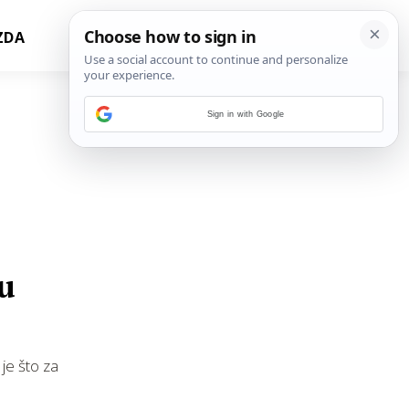
ZDA
Sign in with Google
 u
je što za