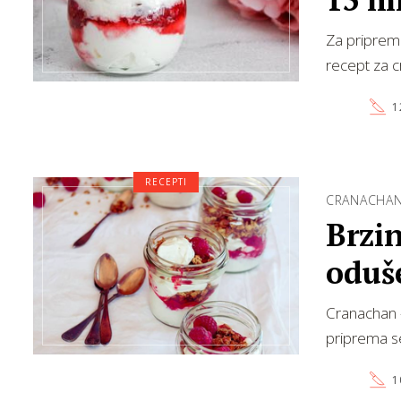
Za priprem
recept za c
1
RECEPTI
CRANACHA
Brzin
oduš
Cranachan -
priprema se
1