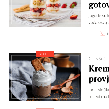
gotov
Jagode su k
voće osvaja
1
RECEPTI
ŽLICA ŠEĆE
Krema
provj
Juraj Močila
receptima k