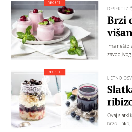
RECEPTI
DESERT IZ 
Brzi 
višan
Ima nešto z
zavodljivog 
RECEPTI
LJETNO OSV
Slatk
ribi
Ovaj slatki
brzo i lako,