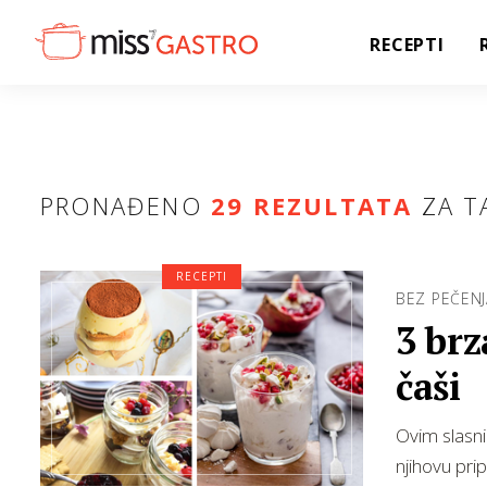
RECEPTI
PRONAĐENO
29 REZULTATA
ZA T
RECEPTI
BEZ PEČENJ
3 brz
čaši
Ovim slasni
njihovu pri