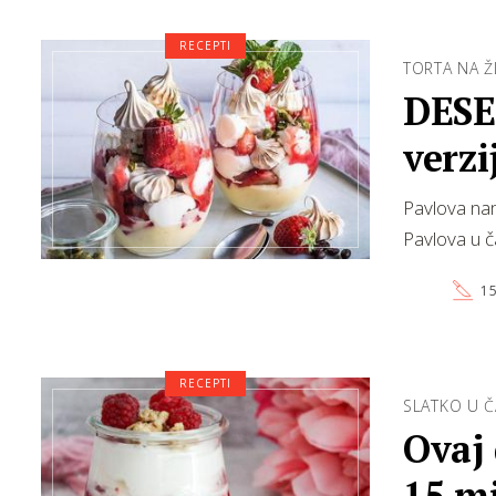
RECEPTI
TORTA NA Ž
DESER
verzi
Pavlova nam 
Pavlova u č
15
RECEPTI
SLATKO U Č
Ovaj 
15 m