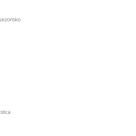
o sezonsko
stica