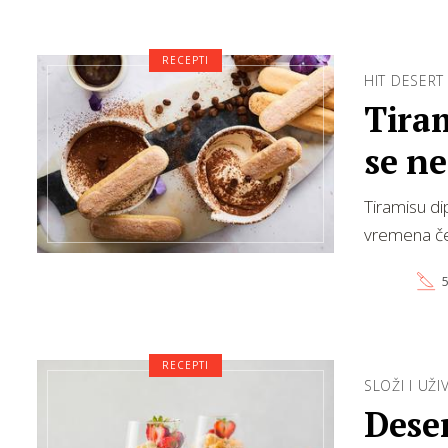
RECEPTI
HIT DESERT
Tiram
se ne
ohl…
Tiramisu di
vremena ček
5
RECEPTI
SLOŽI I UŽIV
Deser