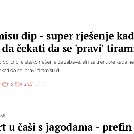
isu dip - super rješenje kad
 da čekati da se 'pravi' tiram
p odlično je slatko rješenje za zabave, ali i za trenutke kada 
ati da se 'pravi' tiramisu d…
'
5'
2
AJ!
t u čaši s jagodama - prefin 