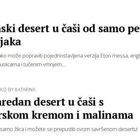
ski desert u čaši od samo pe
ojaka
lako može popraviti pojednostavljena verzija Eton messa, eng
uslicama i tučenim vrhnjem....
KO BY KATARINA
redan desert u čaši s
rskom kremom i malinama
samo žlica i možete se prepustiti ovom savršenom desertu!