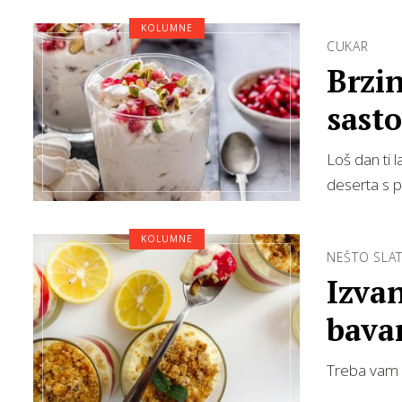
KOLUMNE
CUKAR
Brzin
sast
Loš dan ti 
deserta s p
KOLUMNE
NEŠTO SLAT
Izvan
bava
Treba vam 