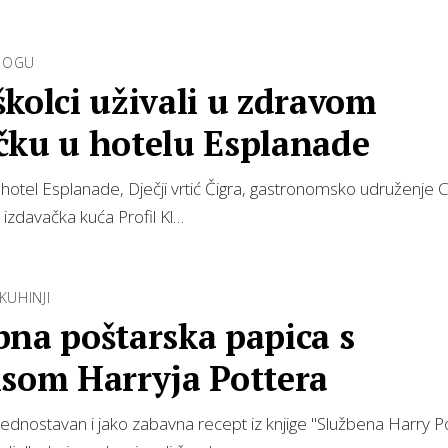
NOGU
kolci uživali u zdravom
čku u hotelu Esplanade
hotel Esplanade, Dječji vrtić Čigra, gastronomsko udruženje 
i izdavačka kuća Profil Kl…
KUHINJI
bna poštarska papica s
isom Harryja Pottera
dnostavan i jako zabavna recept iz knjige "Službena Harry P