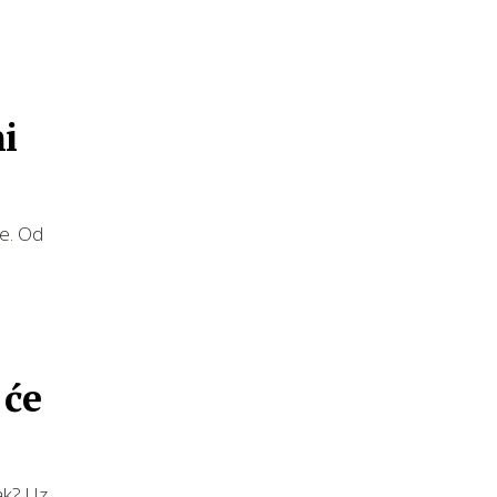
ni
te. Od
 će
ak? Uz