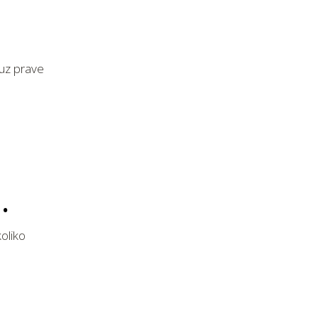
 uz prave
koliko