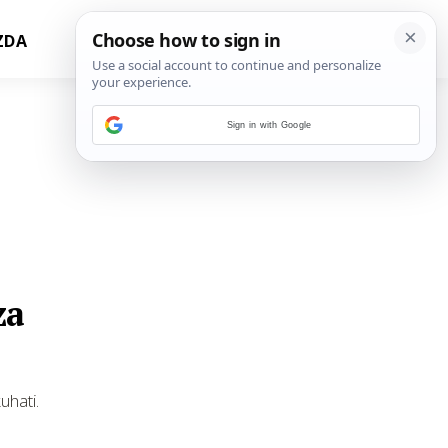
ZDA
Sign in with Google
za
uhati.