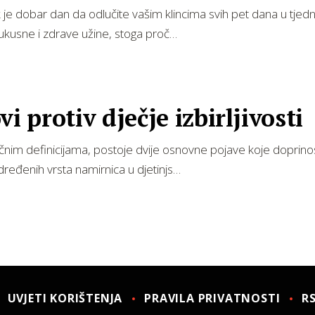
 je dobar dan da odlučite vašim klincima svih pet dana u tjed
ukusne i zdrave užine, stoga proč…
vi protiv dječje izbirljivosti
nim definicijama, postoje dvije osnovne pojave koje doprin
dređenih vrsta namirnica u djetinjs…
UVJETI KORIŠTENJA
PRAVILA PRIVATNOSTI
R