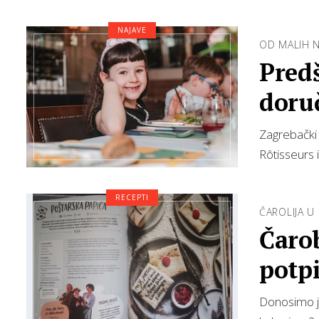
NAJAVE
OD MALIH 
Predš
doru
Zagrebački 
Rôtisseurs 
RECEPTI
ČAROLIJA U 
Čaro
potp
Donosimo je