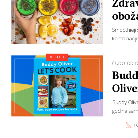
Zdrav
oboža
Smoothieji 
kombinacije
RECEPTI
ČUDO OD D
Buddy
Olive
recep
Buddy Olive
godina sam
10