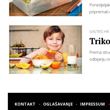
Ponedjeljak
pripremati 
GASTRO.HR
Triko
Prema struč
odbijanju o
KONTAKT
OGLAŠAVANJE
IMPRESSUM