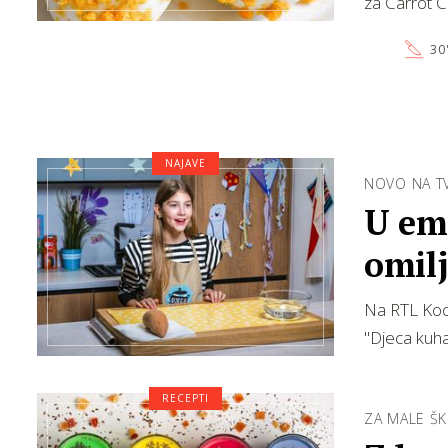
za Carrot 
30
NAJAVE
NOVO NA T
U emi
omilj
Na RTL Kock
"Djeca kuha
RECEPTI
ZA MALE Š