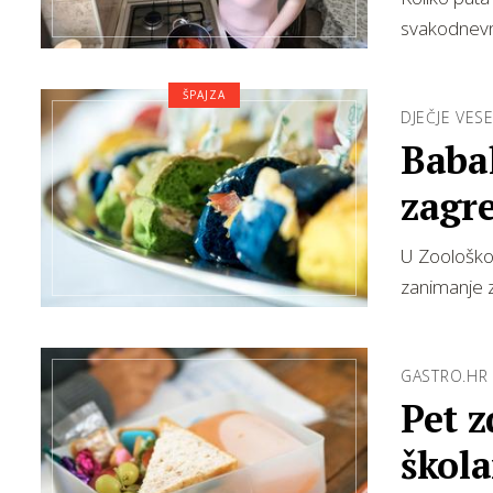
svakodnevn
ŠPAJZA
DJEČJE VESE
Baba
zagr
U Zoološkom
zanimanje 
GASTRO.HR
Pet z
škola