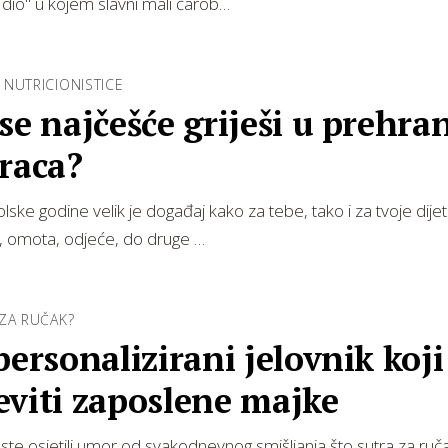
. dio" u kojem slavni mali čarob…
NUTRICIONISTICE
se najčešće griješi u prehra
raca?
lske godine velik je događaj kako za tebe, tako i za tvoje dije
a, omota, odjeće, do druge …
ZA RUČAK?
personalizirani jelovnik koji
eviti zaposlene majke
 ste osjetili umor od svakodnevnog smišljanja što sutra za ruč