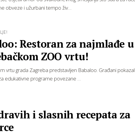
e obveze i užurbani tempo živ…
LJE!
loo: Restoran za najmlađe u
ebačkom ZOO vrtu!
 vrtu grada Zagreba predstavljen Babaloo. Građani pokazali
za edukativne programe povezane …
dravih i slasnih recepata za
rce