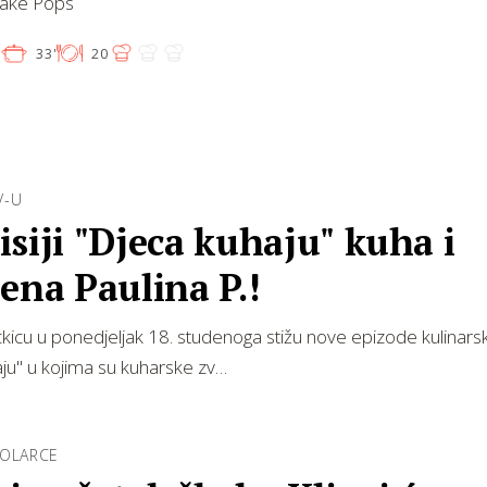
Cake Pops
'
33'
20
V-U
siji "Djeca kuhaju" kuha i
ena Paulina P.!
icu u ponedjeljak 18. studenoga stižu nove epizode kulinars
ju" u kojima su kuharske zv…
KOLARCE