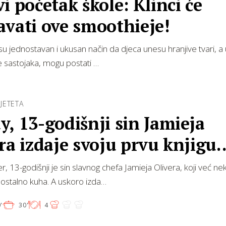
i početak škole: Klinci će
vati ove smoothieje!
su jednostavan i ukusan način da djeca unesu hranjive tvari, a
 sastojaka, mogu postati …
JETETA
, 13-godišnji sin Jamieja
ra izdaje svoju prvu knjigu
ata!
r, 13-godišnji je sin slavnog chefa Jamieja Olivera, koji već ne
ostalno kuha. A uskoro izda…
'
30'
4