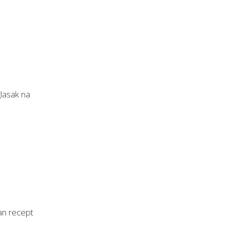
glasak na
čan recept