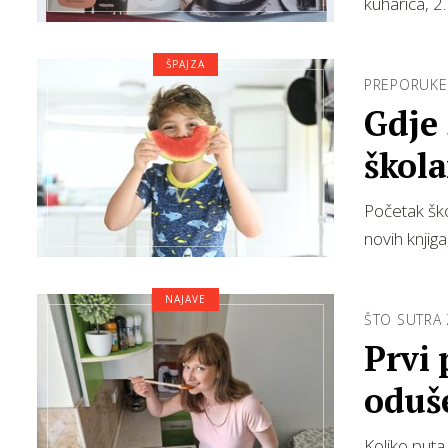
kuharica, 2
ŠPAJZA
PREPORUKE 
Gdje 
škola
Početak ško
novih knjig
NAJAVE
ŠTO SUTRA 
Prvi 
oduš
Koliko puta