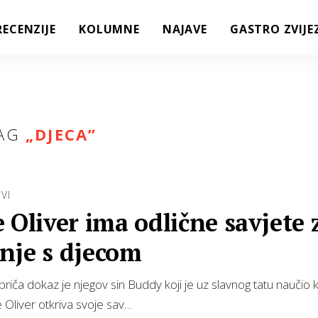
RECENZIJE
KOLUMNE
NAJAVE
GASTRO ZVIJE
AG
„
DJECA
”
VI
 Oliver ima odlične savjete 
nje s djecom
priča dokaz je njegov sin Buddy koji je uz slavnog tatu naučio k
e Oliver otkriva svoje sav…