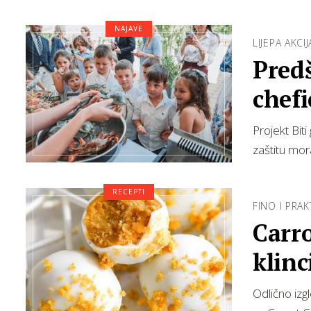
NAJAVE
LIJEPA AKCIJ
Predš
chef
Projekt Bit
zaštitu mor
RECEPTI
FINO I PRA
Carro
klin
Odlično izgl