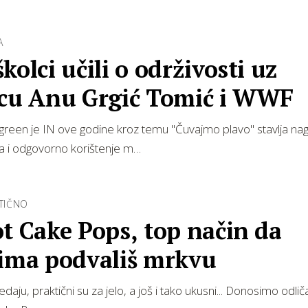
A
kolci učili o održivosti uz
icu Anu Grgić Tomić i WWF
i green je IN ove godine kroz temu "Čuvajmo plavo" stavlja na
a i odgovorno korištenje m…
KTIČNO
t Cake Pops, top način da
cima podvališ mrkvu
edaju, praktični su za jelo, a još i tako ukusni... Donosimo odli