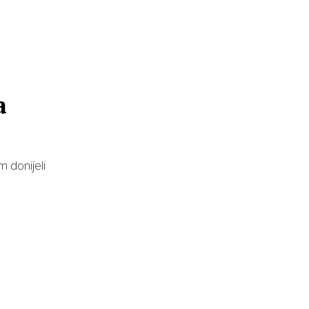
a
 donijeli