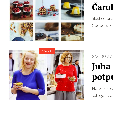
Čarol
Slastice pr
Coopers Fo
ŠPAJZA
GASTRO ZVI
Juha 
potpu
zvije
Na Gastro z
kategoriji, 