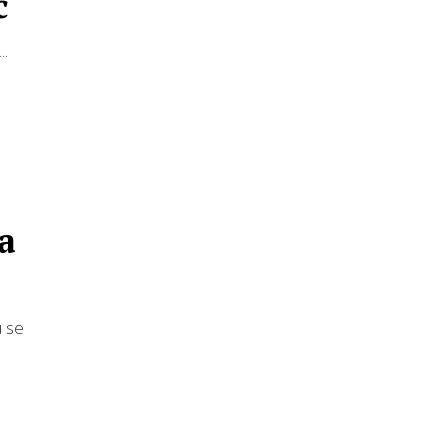
ć
..
a
u se