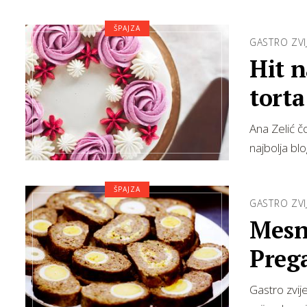
ŠPAJZA
GASTRO ZVI
Hit 
tort
Ana Zelić č
najbolja blo
ŠPAJZA
GASTRO ZVI
Mesna
Prega
Gastro zvij