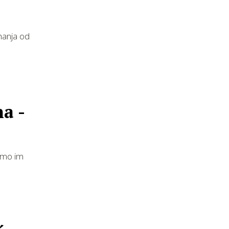
uhanja od
a -
 smo im