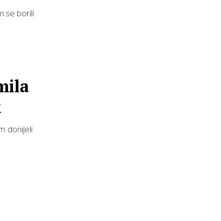
m se borili
mila
k
 donijeli