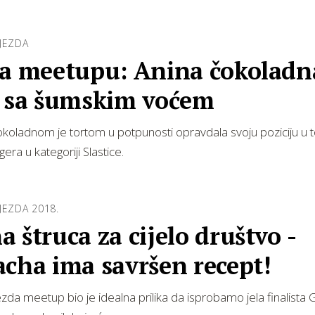
JEZDA
na meetupu: Anina čokoladn
a sa šumskim voćem
okoladnom je tortom u potpunosti opravdala svoju poziciju u 
gera u kategoriji Slastice.
JEZDA 2018.
 štruca za cijelo društvo -
cha ima savršen recept!
ezda meetup bio je idealna prilika da isprobamo jela finalista 