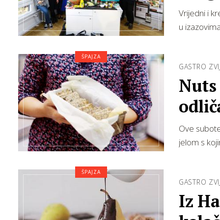
preg
Vrijedni i k
u izazovima 
ŠPAJZA
GASTRO ZVI
Nuts
odlič
Ove subote 
jelom s koj
ŠPAJZA
GASTRO ZVI
Iz Ha