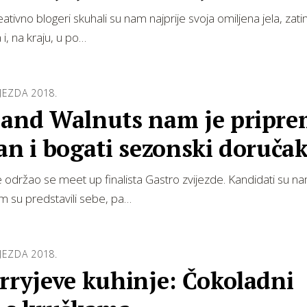
led događaja
reativno blogeri skuhali su nam najprije svoja omiljena jela, zati
i, na kraju, u po…
JEZDA 2018.
 and Walnuts nam je pripre
an i bogati sezonski doruča
održao se meet up finalista Gastro zvijezde. Kandidati su nam
im su predstavili sebe, pa…
JEZDA 2018.
rryjeve kuhinje: Čokoladni