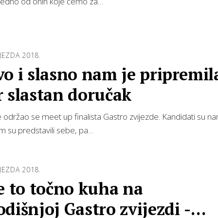
 jedno od onih koje ćemo za…
JEZDA 2018.
o i slasno nam je pripremil
r slastan doručak
održao se meet up finalista Gastro zvijezde. Kandidati su nam
im su predstavili sebe, pa…
JEZDA 2018.
e to točno kuha na
dišnjoj Gastro zvijezdi -