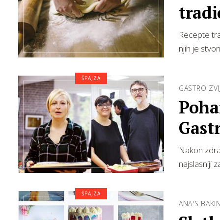
tradi
Recepte tra
njih je stv
ŠPAJZA
GASTRO ZVI
Pohan
Gastr
Nakon zdrave
najslasniji
ŠPAJZA
ANA'S BAKI