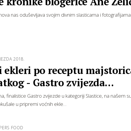
e kronike blogerice Ane Zeli
znova nas oduševljava svojim divnim slasticama i fotografijama.
JEZDA 2018.
 ekleri po receptu majstoric
atkog - Gastro zvijezda
lenge
a, finalistice Gastro zvijezde u kategoriji Slastice, na našem s
kušale u pripremi voćnih ekle…
PERS FOOD