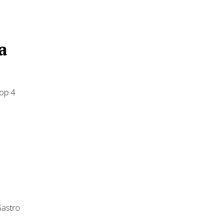
a
top 4
Gastro