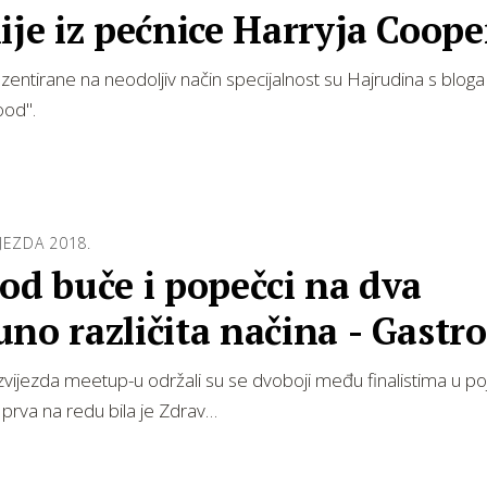
ije iz pećnice Harryja Coope
ezentirane na neodoljiv način specijalnost su Hajrudina s bloga
od".
JEZDA 2018.
od buče i popečci na dva
no različita načina - Gastro
zda challe…
vijezda meetup-u održali su se dvoboji među finalistima u po
a prva na redu bila je Zdrav…