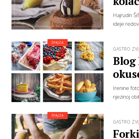
kola
Hajrudin Šiš
ideje redovit
ŠPAJZA
GASTRO ZVI
Blog
okus
Irenine fot
njezinoj obi
ŠPAJZA
GASTRO ZVI
Forki