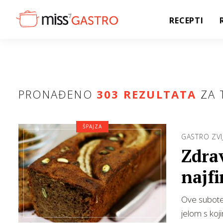
RECEPTI
PRONAĐENO
303 REZULTATA
ZA 
ŠPAJZA
GASTRO ZVI
Zdra
najfi
Ove subote 
jelom s koj