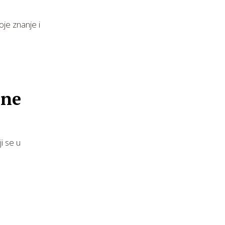
oje znanje i
lne
i se u