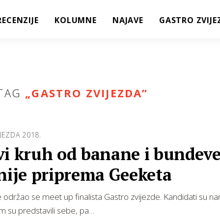
RECENZIJE
KOLUMNE
NAJAVE
GASTRO ZVIJE
TAG
„
GASTRO ZVIJEZDA
”
JEZDA 2018.
vi kruh od banane i bundev
nije priprema Geeketa
održao se meet up finalista Gastro zvijezde. Kandidati su nam
im su predstavili sebe, pa…