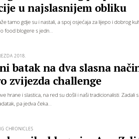
cije u najslasnijem obliku
že tamo gdje su i nastali, a spoj osjećaja za lijepo i dobrog k
orio food blogere s jedn…
JEZDA 2018.
i batak na dva slasna način
o zvijezda challenge
 hrane i slastica, na red su došli i naši tradicionalisti. Zadali
 zadatak, pa jedva čeka…
NG CHRONICLES