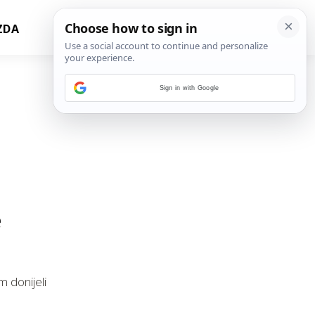
ZDA
Sign in with Google
e
 donijeli