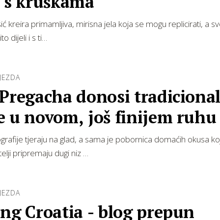
č s kruškama
ić kreira primamljiva, mirisna jela koja se mogu replicirati, a sv
o dijeli i s ti…
JEZDA
 Pregacha donosi tradiciona
e u novom, još finijem ruhu
ografije tjeraju na glad, a sama je pobornica domaćih okusa koj
telji pripremaju dugi niz …
JEZDA
ng Croatia - blog prepun