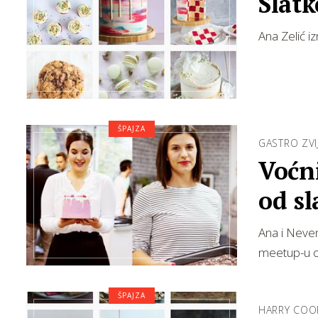
Slatk
Ana Zelić i
ŠPAJZA
GASTRO ZVI
Voćni
od sl
chal
Ana i Neven
meetup-u o
ŠPAJZA
HARRY COO