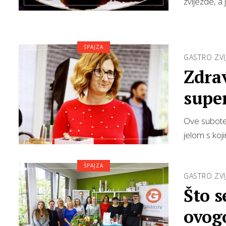
zvijezde, a
ŠPAJZA
GASTRO ZVI
Zdrav
supe
Ove subote 
jelom s koj
ŠPAJZA
GASTRO ZVI
Što s
ovogo