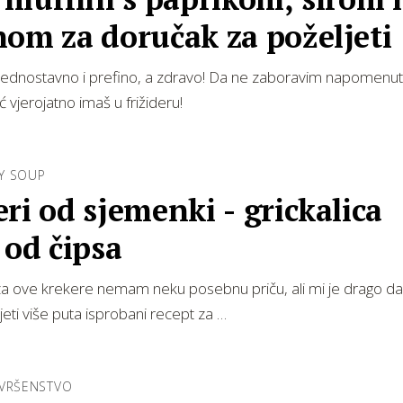
om za doručak za poželjeti
 jednostavno i prefino, a zdravo! Da ne zaboravim napomenuti
 vjerojatno imaš u frižideru!
Y SOUP
ri od sjemenki - grickalica
 od čipsa
za ove krekere nemam neku posebnu priču, ali mi je drago d
eti više puta isprobani recept za …
AVRŠENSTVO