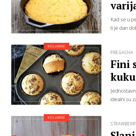
varij
Kad se u p
ti je dan d
KOLUMNE
PREGACHA
Fini 
kuku
Jednostavn
idealni su z
KOLUMNE
STRAWBERR
Slani