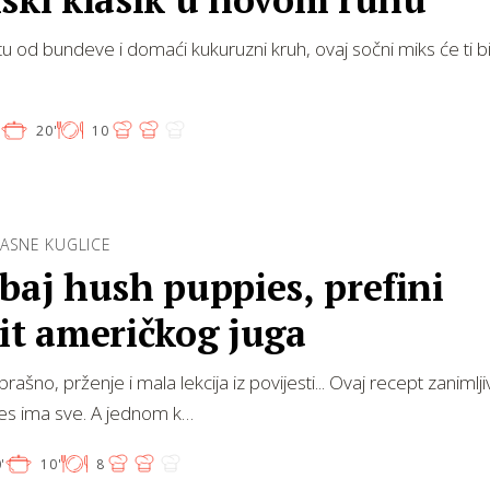
itu od bundeve i domaći kukuruzni kruh, ovaj sočni miks će ti bi
'
20'
10
LASNE KUGLICE
baj hush puppies, prefini
it američkog juga
ašno, prženje i mala lekcija iz povijesti... Ovaj recept zanimlj
es ima sve. A jednom k…
'
10'
8