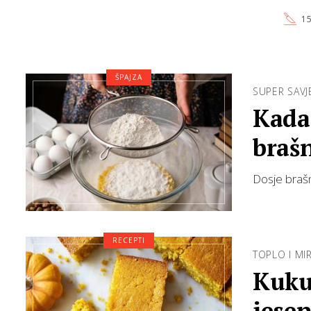
15
ŠPAJZA
SUPER SAVJ
Kada 
braš
Dosje brašn
RECEPTI
TOPLO I MI
Kuku
jese