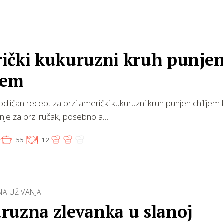
ički kukuruzni kruh punje
jem
ličan recept za brzi američki kukuruzni kruh punjen chilijem k
nje za brzi ručak, posebno a…
'
55'
12
A UŽIVANJA
ruzna zlevanka u slanoj