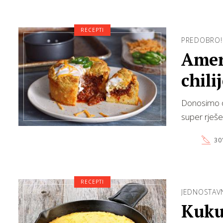
RECEPTI
PREDOBRO!
Amer
chili
Donosimo od
super rješe
30
RECEPTI
JEDNOSTAVN
Kuku