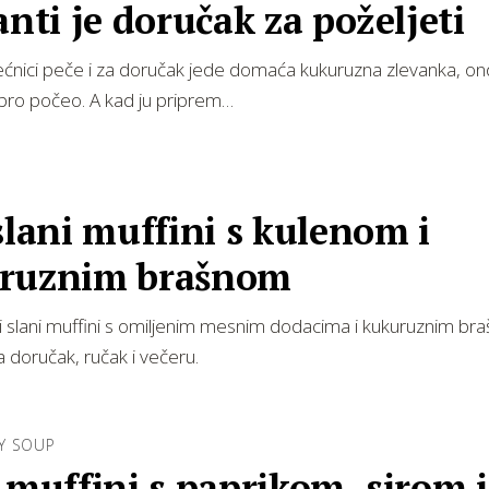
anti je doručak za poželjeti
ećnici peče i za doručak jede domaća kukuruzna zlevanka, on
obro počeo. A kad ju priprem…
slani muffini s kulenom i
ruznim brašnom
i slani muffini s omiljenim mesnim dodacima i kukuruznim b
a doručak, ručak i večeru.
Y SOUP
 muffini s paprikom, sirom i