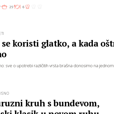
'
25'
6
ETI
se koristi glatko, a kada ošt
no
o: sve o upotrebi različitih vrsta brašna donosimo na jednom
RISNO
ruzni kruh s bundevom,
nski klasik u novom ruhu