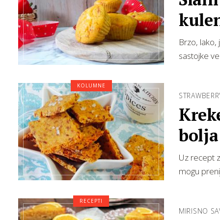
kulen
Brzo, lako,
sastojke već
KOLUMNE
STRAWBERR
Kreke
bolja
Uz recept 
mogu prenij
RECEPTI
MIRISNO S