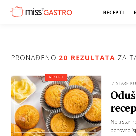
RECEPTI
PRONAĐENO
20 REZULTATA
ZA T
RECEPTI
IZ STARE K
Oduše
rece
Neki stari 
ponovno isp