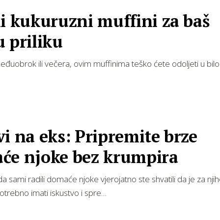
i kukuruzni muffini za baš
 priliku
đuobrok ili večera, ovim muffinima teško ćete odoljeti u bil
i na eks: Pripremite brze
će njoke bez krumpira
da sami radili domaće njoke vjerojatno ste shvatili da je za nji
trebno imati iskustvo i spre…