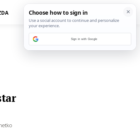
ZDA
Sign in with Google
star
 netko