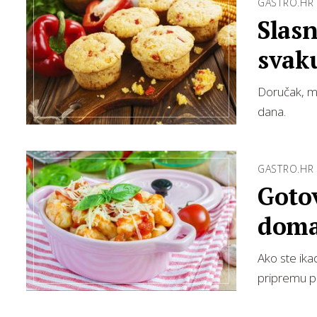
GASTRO.HR
Slasn
svaku
Doručak, me
dana.
GASTRO.HR
Gotov
doma
Ako ste ika
pripremu po