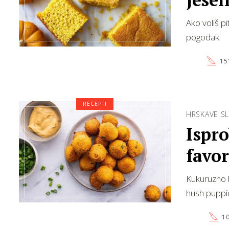
Ako voliš p
pogodak
15
RECEPTI
HRSKAVE S
Ispro
favor
Kukuruzno br
hush puppi
10