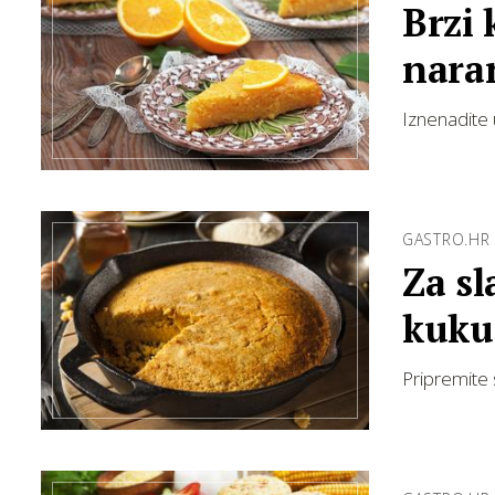
Brzi 
nara
Iznenadite
GASTRO.HR
Za sl
kuku
Pripremite s