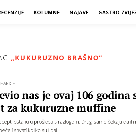
RECENZIJE
KOLUMNE
NAJAVE
GASTRO ZVIJE
AG
„
KUKURUZNO BRAŠNO
”
UHARICE
vio nas je ovaj 106 godina 
pt za kukuruzne muffine
recepti ostanu u prošlosti s razlogom. Drugi samo čekaju da ih
eče i shvati koliko su i dal…