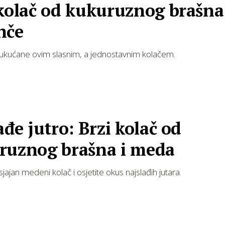
kolač od kukuruznog brašna
nče
 ukućane ovim slasnim, a jednostavnim kolačem.
ađe jutro: Brzi kolač od
ruznog brašna i meda
jajan medeni kolač i osjetite okus najslađih jutara.