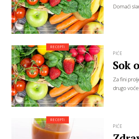
Domaći slan
RECEPTI
PIĆE
Sok o
Za fini pro
drugo voće, 
RECEPTI
PIĆE
Zdrav