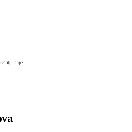
tilju prije
ova