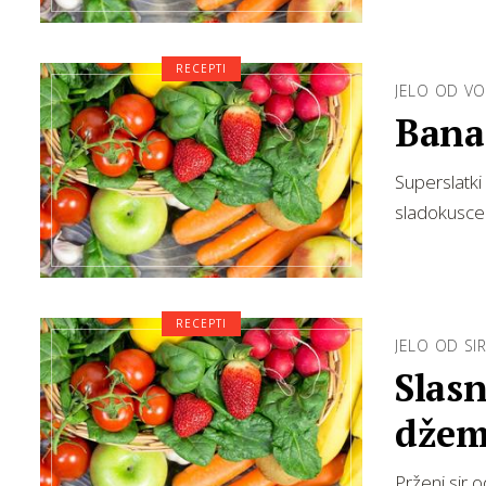
RECEPTI
JELO OD V
Bana
Superslatki
sladokusce
RECEPTI
JELO OD SI
Slas
džem
Prženi sir 