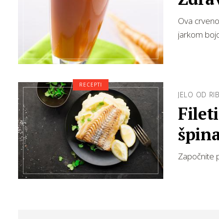
Ova crveno-
jarkom bo
RECEPTI
JELO OD RI
Filet
špin
Započnite 