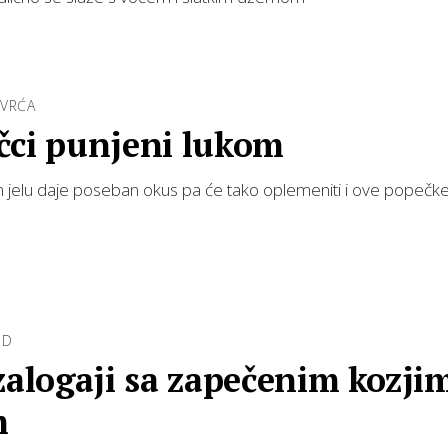
OVRĆA
čci punjeni lukom
 jelu daje poseban okus pa će tako oplemeniti i ove popečk
OD
zalogaji sa zapečenim kozji
m