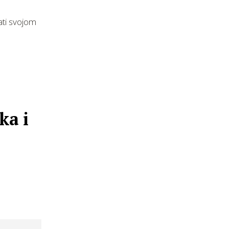
ati svojom
ka i