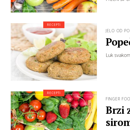
RECEPTI
JELO OD P
Pope
Luk svakom
RECEPTI
FINGER FO
Brzi 
siro