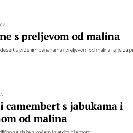
OĆA
ne s preljevom od malina
 desert s prženim bananama i preljevom od malina raj je za 
RA
ni camembert s jabukama i
om od malina
odlično se slaže s voćem i slatkim džemom