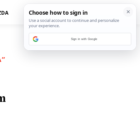
ZDA
Sign in with Google
A
”
om