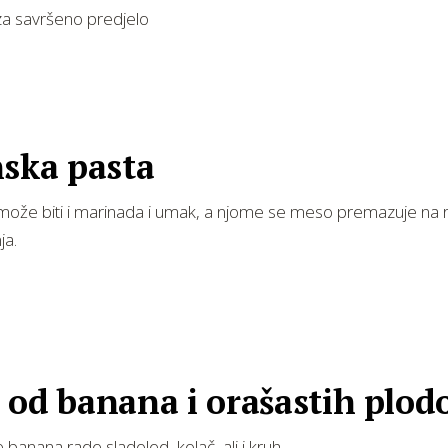
 za savršeno predjelo
nska pasta
ože biti i marinada i umak, a njome se meso premazuje na roš
ja.
 od banana i orašastih plod
e banana rade sladoled, kolač, ali i kruh