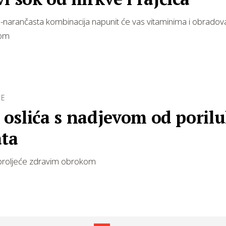
narančasta kombinacija napunit će vas vitaminima i obradov
jom
BE
i oslića s nadjevom od porilu
ata
proljeće zdravim obrokom