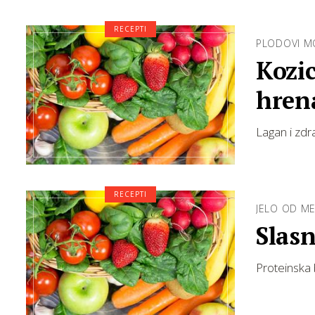
RECEPTI
PLODOVI M
Kozic
hren
Lagan i zd
RECEPTI
JELO OD M
Slasn
Proteinska 