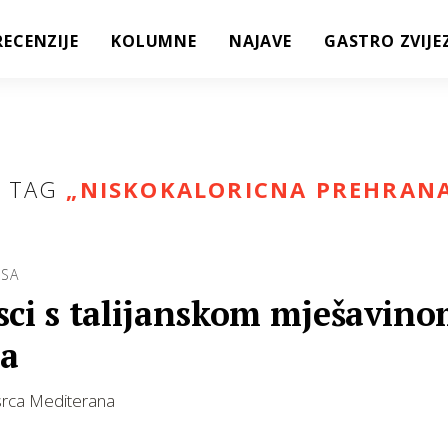
RECENZIJE
KOLUMNE
NAJAVE
GASTRO ZVIJE
 TAG
„
NISKOKALORICNA PREHRAN
ESA
sci s talijanskom mješavin
na
 srca Mediterana