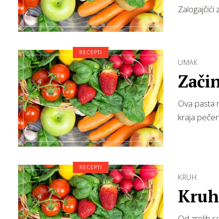
Zalogajčići
RECEPTI
UMAK
Zači
Ova pasta m
kraja pečen
RECEPTI
KRUH
Kruh
Od zrelih s