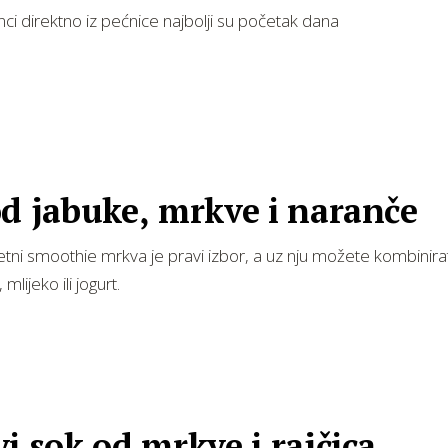
ci direktno iz pećnice najbolji su početak dana
d jabuke, mrkve i naranče
ljetni smoothie mrkva je pravi izbor, a uz nju možete kombinir
mlijeko ili jogurt.
i sok od mrkve i rajčica