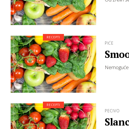
RECEPTI
PIĆE
Smoo
Nemoguće j
RECEPTI
PECIVO
Slanc