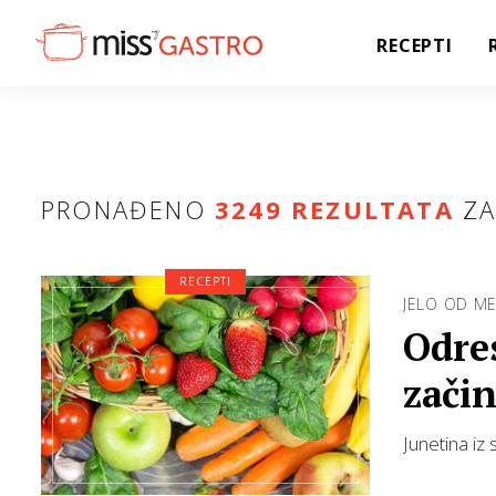
RECEPTI
PRONAĐENO
3249 REZULTATA
ZA
RECEPTI
JELO OD M
Odre
zači
Junetina iz