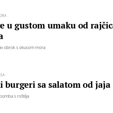
ORA
e u gustom umaku od rajčic
a
rav obrok s okusom mora
ESA
i burgeri sa salatom od jaja
bomba s roštilja