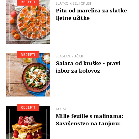
RECEPTI
SLATKO KISELI OKUSI
Pita od marelica za slatke
ljetne užitke
RECEPTI
SLASTAN RUČAK
Salata od kruške - pravi
izbor za kolovoz
RECEPTI
KOLAČ
Mille feuille s malinama:
Savršenstvo na tanjuru: