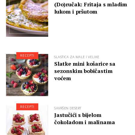
(Do)ručak: Fritaja s mladim
lukom i pršutom
RECEPTI
SLASTICA ZA MALE I VELIKE
Slatke mini košarice sa
sezonskim bobičastim
voćem
RECEPTI
SAVRŠEN DESERT
Jastučići s bijelom
čokoladom i malinama