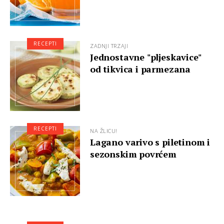
RECEPTI
ZADNJI TRZAJI
Jednostavne "pljeskavice"
od tikvica i parmezana
RECEPTI
NA ŽLICU!
Lagano varivo s piletinom i
sezonskim povrćem