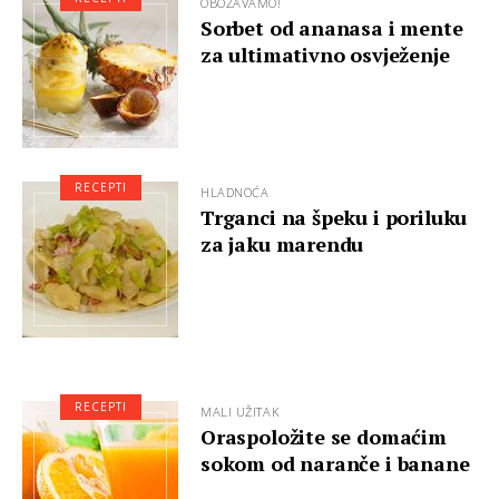
OBOŽAVAMO!
Sorbet od ananasa i mente
za ultimativno osvježenje
RECEPTI
HLADNOĆA
Trganci na špeku i poriluku
za jaku marendu
RECEPTI
MALI UŽITAK
Oraspoložite se domaćim
sokom od naranče i banane