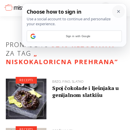
Sign in with Google
PRONAĐENO
3249 REZULTATA
ZA TAG
„
NISKOKALORICNA PREHRANA
”
RECEPTI
BRZO, FINO, SLATKO
Spoj čokolade i lješnjaka u
genijalnom slatkišu
RECEPTI