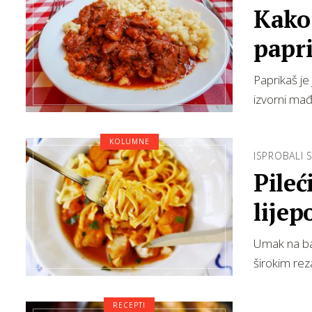
Kako 
papr
Paprikaš je
izvorni mađ
KOLUMNE
ISPROBALI S
Pileć
lijepo
Umak na bazi
širokim rez
RECEPTI