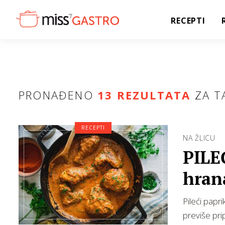
RECEPTI
PRONAĐENO
13 REZULTATA
ZA T
RECEPTI
NA ŽLICU
PILE
hran
Pileći papr
previše pri