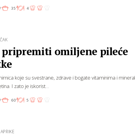
'
35'
4
UČAK
pripremiti omiljene pileće
tke
irnica koje su svestrane, zdrave i bogate vitaminima i minera
etina. I zato je iskorist…
'
60'
5
PAPRIKE