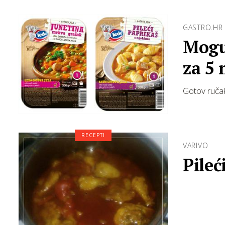
GASTRO.HR
Mogu
za 5
Gotov ručak
RECEPTI
VARIVO
Pileć