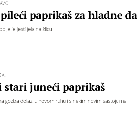
RAVO
 pileći paprikaš za hladne d
olje je jesti jela na žlicu
BA!
 stari juneći paprikaš
na gozba dolazi u novom ruhu i s nekim novim sastojcima