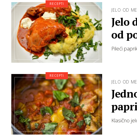
RECEPTI
JELO OD M
Jelo 
od p
Pileći papri
RECEPTI
JELO OD M
Jedno
papr
Klasično je