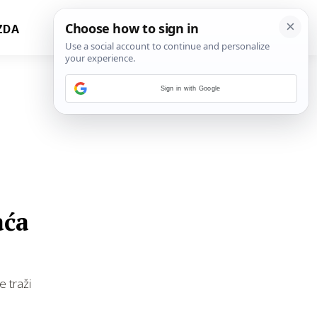
ZDA
Sign in with Google
aća
e traži