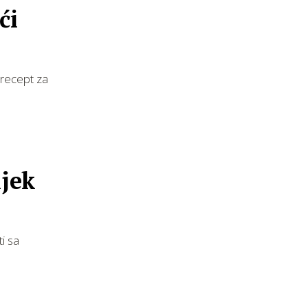
ći
 recept za
ijek
ti sa