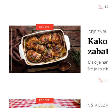
10
RECEPTI
IDEJE ZA R
Kako 
zaba
Malo je nam
što je to pil
60
RECEPTI
NIŠTA BEZ 