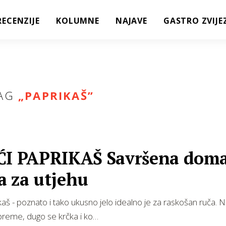
RECENZIJE
KOLUMNE
NAJAVE
GASTRO ZVIJE
AG
„
PAPRIKAŠ
”
ĆI PAPRIKAŠ Savršena dom
a za utjehu
ikaš - poznato i tako ukusno jelo idealno je za raskošan ruča. N
preme, dugo se krčka i ko…