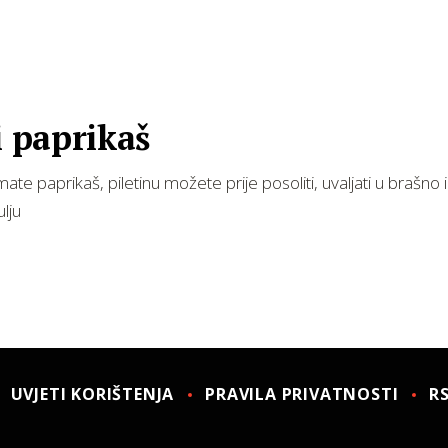
i paprikaš
te paprikaš, piletinu možete prije posoliti, uvaljati u brašno i
ulju
UVJETI KORIŠTENJA
PRAVILA PRIVATNOSTI
R