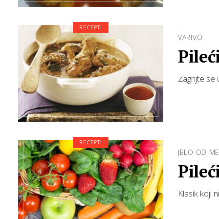
RECEPTI
VARIVO
Pileć
Zagrijte se 
RECEPTI
JELO OD M
Pileć
Klasik koji 