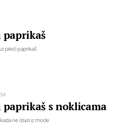
i paprikaš
uz pileći paprikaš
ESA
i paprikaš s noklicama
nikada ne izlazi iz mode