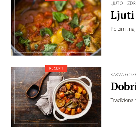
LJUTO I ZD
Ljuti
Po zimi, najb
RECEPTI
KAKVA GOZ
Dobri
Tradicional