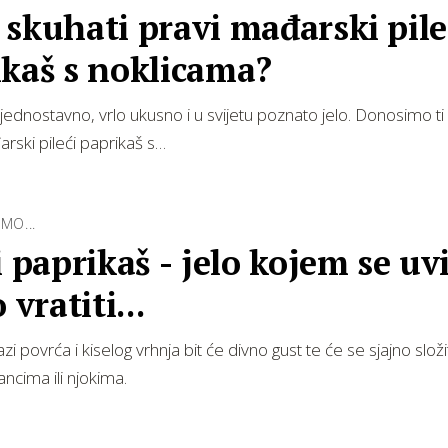
skuhati pravi mađarski pile
ikaš s noklicama?
 jednostavno, vrlo ukusno i u svijetu poznato jelo. Donosimo ti
arski pileći paprikaš s…
MO...
i paprikaš - jelo kojem se uv
 vratiti...
 povrća i kiselog vrhnja bit će divno gust te će se sjajno složi
ancima ili njokima.