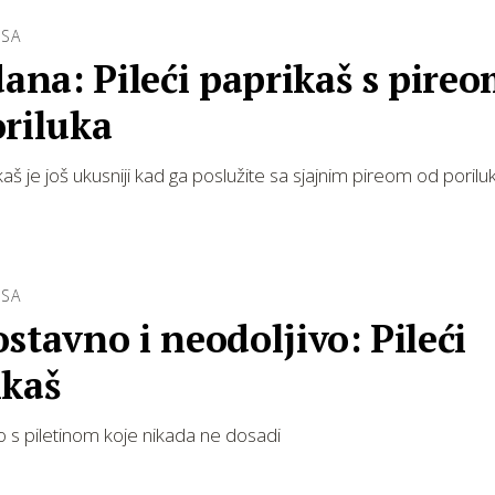
ESA
dana: Pileći paprikaš s pire
oriluka
kaš je još ukusniji kad ga poslužite sa sjajnim pireom od porilu
ESA
stavno i neodoljivo: Pileći
ikaš
lo s piletinom koje nikada ne dosadi