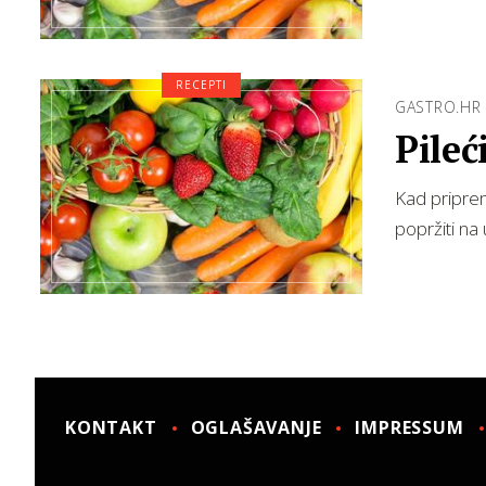
RECEPTI
GASTRO.HR
Pileć
Kad priprema
popržiti na 
KONTAKT
OGLAŠAVANJE
IMPRESSUM