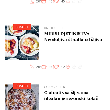
20'
40'
45
RECEPTI
OMILJENI DESERT
MIRISI DJETINJSTVA
Neodoljiva štrudla od šljiva
20'
35'
12
RECEPTI
GOTOV ZA TREN
Clafoutis sa šljivama
idealan je sezonski kolač