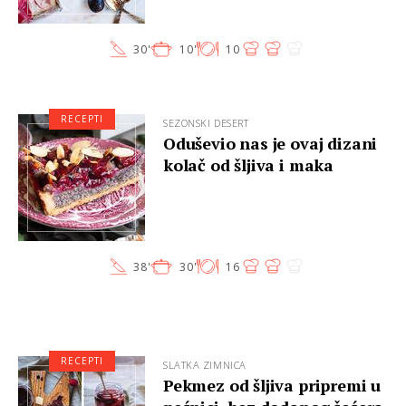
30'
10'
10
RECEPTI
SEZONSKI DESERT
Oduševio nas je ovaj dizani
kolač od šljiva i maka
38'
30'
16
RECEPTI
SLATKA ZIMNICA
Pekmez od šljiva pripremi u