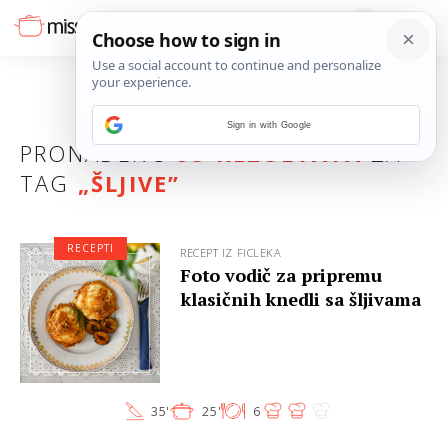
Sign in with Google
PRONAĐENO
93 REZULTATA
ZA
TAG
„
ŠLJIVE
”
RECEPTI
RECEPT IZ FICLEKA
Foto vodič za pripremu
klasičnih knedli sa šljivama
35'
25'
6