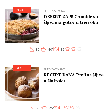
RECEPTI
SLATKA SEZONA
DESERT ZA 5! Crumble sa
šljivama gotov u tren oka
30'
40'
12
RECEPTI
SLATKO OTKRIĆE
RECEPT DANA Prefine šljive
u šlafroku
29'
25'
8