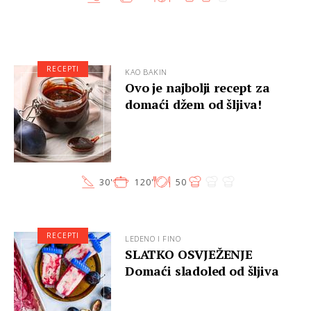
RECEPTI
KAO BAKIN
Ovo je najbolji recept za
domaći džem od šljiva!
30'
120'
50
RECEPTI
LEDENO I FINO
SLATKO OSVJEŽENJE
Domaći sladoled od šljiva