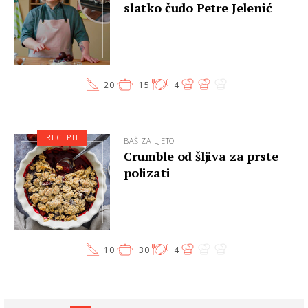
slatko čudo Petre Jelenić
20'
15'
4
RECEPTI
BAŠ ZA LJETO
Crumble od šljiva za prste
polizati
10'
30'
4