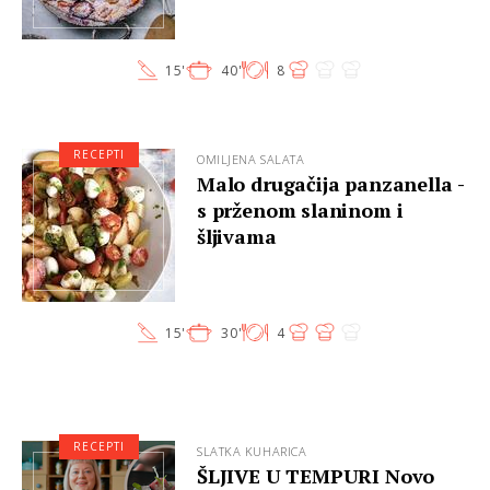
15'
40'
8
RECEPTI
OMILJENA SALATA
Malo drugačija panzanella -
s prženom slaninom i
šljivama
15'
30'
4
RECEPTI
SLATKA KUHARICA
ŠLJIVE U TEMPURI Novo