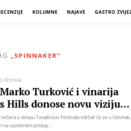
RECENZIJE
KOLUMNE
NAJAVE
GASTRO ZVIJE
AG
„
SPINNAKER
”
S FESTIVAL
Marko Turković i vinarija
s Hills donose novu viziju
anske tune u…
 večera u sklopu Tunalicious Festivala održat će se u četvrtak, 
m na suvremeni pristup …