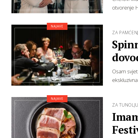
otvorenje H
NAJAVE
ZA PAMĆEN
Spin
dovod
Japa
Osam svjets
ekskluzivna
NAJAVE
ZA TUNOLJ
Imam
Festi