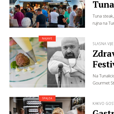
Tunal
Tuna steak,
rujna na Tun
NAJAVE
SLASNA VIJE
Zdrav
Festi
Na Tunalici
Gourmet St
ŠPAJZA
KAKVO GOS
Gast