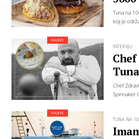
Tuna na 100
koji je odr
NAJAVE
INTERVJU
Chef
Tunal
rodn
Chef Zdravk
Spinnaker 
NAJAVE
TUNA NA 10
Imam