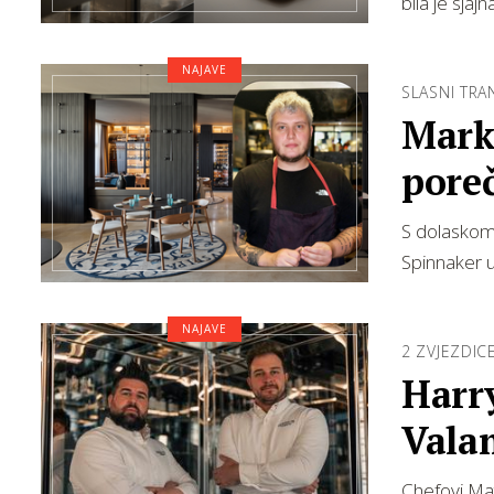
bila je sja
NAJAVE
SLASNI TRA
Marko
pore
S dolaskom 
Spinnaker u
NAJAVE
2 ZVJEZDIC
Harry
Vala
Chefovi Mat