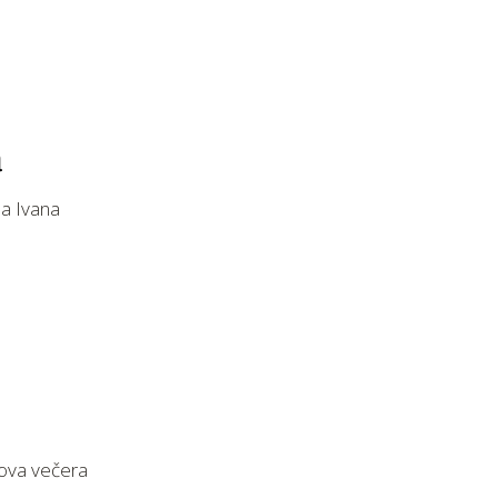
a
sa Ivana
 ova večera