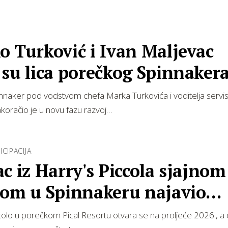
 Turković i Ivan Maljevac
su lica porečkog Spinnaker
nnaker pod vodstvom chefa Marka Turkovića i voditelja servi
koračio je u novu fazu razvoj…
ICIPACIJA
c iz Harry's Piccola sjajnom
rom u Spinnakeru najavio
ranje restor…
colo u porečkom Pical Resortu otvara se na proljeće 2026., a