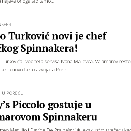
jna najava onoga što tamo…
NSFER
 Turković novi je chef
čkog Spinnakera!
Turkovića i voditelja servisa Ivana Maljevca, Valamarov rest
lazi u novu fazu razvoja, a Pore…
E U POREČU
’s Piccolo gostuje u
marovom Spinnakeru
teo Metullio i Davide De Pra najavljuju ekskluzivnu večeru ka