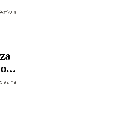
estivala
 za
 mom
olazi na