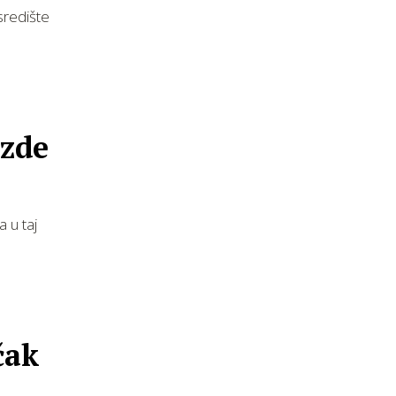
središte
 u taj
čak