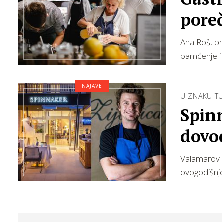
pore
Ana Roš, pr
pamćenje i
NAJAVE
U ZNAKU T
Spin
dovod
Valamarov 
ovogodišnje