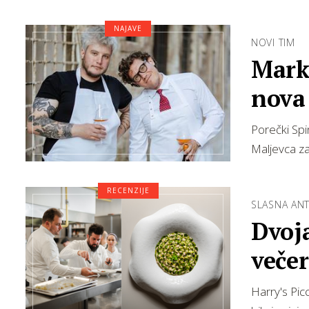
NAJAVE
NOVI TIM
Marko
nova 
Porečki Spi
Maljevca za
RECENZIJE
SLASNA ANT
Dvoja
veče
otva
Harry's Pic