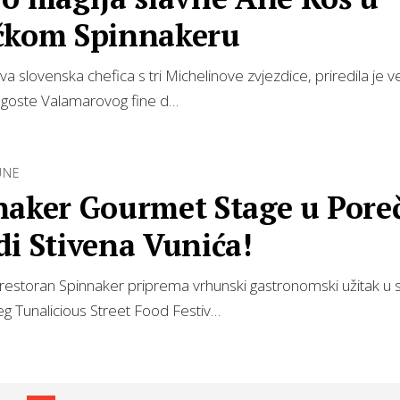
čkom Spinnakeru
va slovenska chefica s tri Michelinove zvjezdice, priredila je 
 goste Valamarovog fine d…
UNE
naker Gourmet Stage u Pore
i Stivena Vunića!
restoran Spinnaker priprema vrhunski gastronomski užitak u 
g Tunalicious Street Food Festiv…