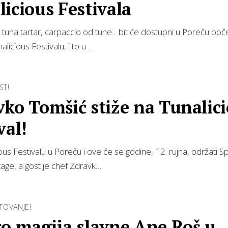
icious Festivala
 tuna tartar, carpaccio od tune... bit će dostupni u Poreču po
alicious Festivalu, i to u …
ST!
ko Tomšić stiže na Tunalic
val!
ous Festivalu u Poreču i ove će se godine, 12. rujna, održati S
age, a gost je chef Zdravk…
TOVANJE!
ro magija slavne Ane Roš u