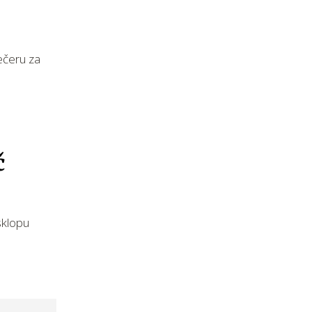
večeru za
č
sklopu