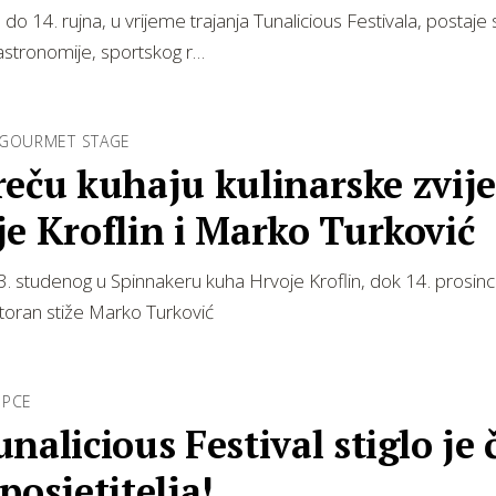
do 14. rujna, u vrijeme trajanja Tunalicious Festivala, postaje 
astronomije, sportskog r…
 GOURMET STAGE
uhaju kulinarske zvijezde
e Kroflin i Marko Turković
. studenog u Spinnakeru kuha Hrvoje Kroflin, dok 14. prosinca
toran stiže Marko Turković
UPCE
nalicious Festival stiglo je 
posjetitelja!