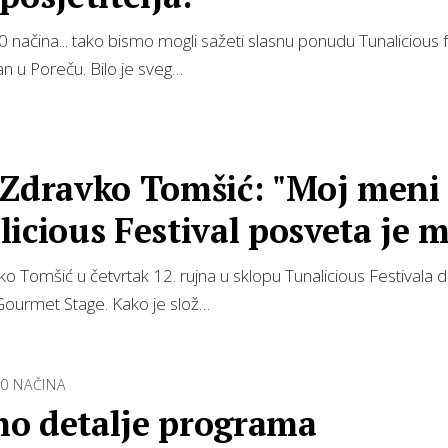
 načina... tako bismo mogli sažeti slasnu ponudu Tunalicious f
žan u Poreču. Bilo je sveg…
 Zdravko Tomšić: "Moj meni
icious Festival posveta je
om Kv…
o Tomšić u četvrtak 12. rujna u sklopu Tunalicious Festivala d
Gourmet Stage. Kako je slož…
0 NAČINA
o detalje programa