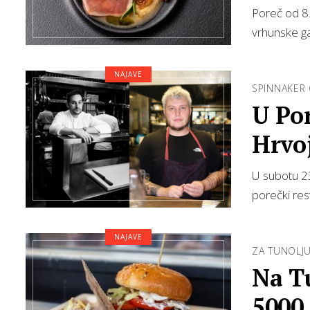
Poreč od 8. 
vrhunske g
NAJAVE
SPINNAKER
U Poreču k
Hrvoj
U subotu 23
porečki res
NAJAVE
ZA TUNOLJ
Na Tu
5000 