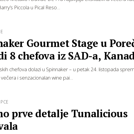
arry’s Piccola u Pical Reso…
JE
naker Gourmet Stage u Pore
i 8 chefova iz SAD-a, Kanad
na i Eur…
kih chefova dolazi u Spinnaker – u petak 24. listopada spre
 večera i senzacionalan wine pai…
UPCE
o prve detalje Tunalicious
vala