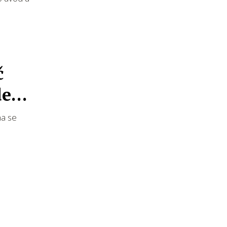
č
e,
ma se