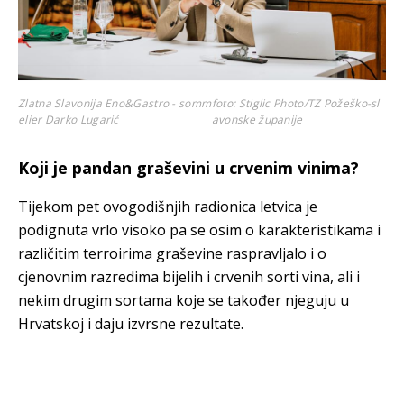
Zlatna Slavonija Eno&Gastro - somm
foto: Stiglic Photo/TZ Požeško-sl
elier Darko Lugarić
avonske županije
Koji je pandan graševini u crvenim vinima?
Tijekom pet ovogodišnjih radionica letvica je
podignuta vrlo visoko pa se osim o karakteristikama i
različitim terroirima graševine raspravljalo i o
cjenovnim razredima bijelih i crvenih sorti vina, ali i
nekim drugim sortama koje se također njeguju u
Hrvatskoj i daju izvrsne rezultate.