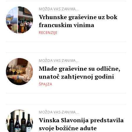
MOŽDA VAS ZANIMA...
Vrhunske graševine uz bok
francuskim vinima
RECENZIJE
MOŽDA VAS ZANIMA...
Mlade graševine su odlične,
unatoč zahtjevnoj godini
ŠPAJZA
MOŽDA VAS ZANIMA...
Vinska Slavonija predstavila
svoje božićne adute