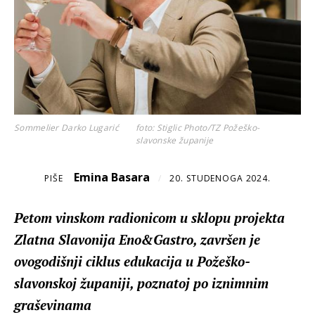
Sommelier Darko Lugarić
foto: Stiglic Photo/TZ Požeško-
slavonske županije
Emina Basara
PIŠE
/
20. STUDENOGA 2024.
Petom vinskom radionicom u sklopu projekta
Zlatna Slavonija Eno&Gastro, završen je
ovogodišnji ciklus edukacija u Požeško-
slavonskoj županiji, poznatoj po iznimnim
graševinama