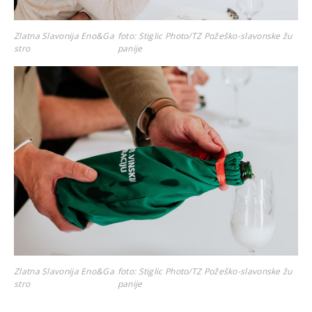
Zlatna Slavonija Eno&Ga
foto: Stiglic Photo/TZ Požeško-slavonske žu
stro
panije
Zlatna Slavonija Eno&Ga
foto: Stiglic Photo/TZ Požeško-slavonske žu
stro
panije