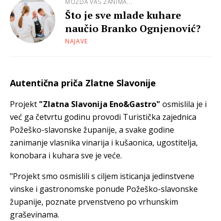
MOŽDA VAS ZANIMA...
Što je sve mlade kuhare
naučio Branko Ognjenović?
NAJAVE
Autentična priča Zlatne Slavonije
Projekt
"Zlatna Slavonija Eno&Gastro"
osmislila je i
već ga četvrtu godinu provodi Turistička zajednica
Požeško-slavonske županije, a svake godine
zanimanje vlasnika vinarija i kušaonica, ugostitelja,
konobara i kuhara sve je veće.
"Projekt smo osmislili s ciljem isticanja jedinstvene
vinske i gastronomske ponude Požeško-slavonske
županije, poznate prvenstveno po vrhunskim
graševinama.