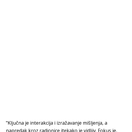
"Ključna je interakcija i izražavanje mišljenja, a
napredak kroz radionice itekako je vidljiv. Fokus je,