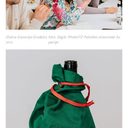
Zlatna Slavonija Eno&Ga
foto: Stiglic Photo/TZ Požeško-slavonske žu
stro
panije