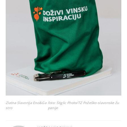
Zlatna Slavonija Eno&Ga
foto: Stiglic Photo/TZ Požeško-slavonske žu
stro
panije