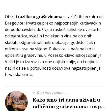
Otkriti
razlike u graševinama
s različitih terroira od
Bregovite Hrvatske preko najpoznatijih kutjevačkih
do podunavskih, doživjeti raskoš stilistike ove sorte
od pjenušca, svježih i odležanih vina pa do onih
slatkih, odgonetnuti mikrolokaciju, godište, čak i
etiketu – sve na slijepo. Rukavica je bačena i to u
epicentru graševine, u Požeško-slavonskoj županiji!
Veliki je to izazov i za one najiskusnije, no i najbolji
način da se u potpunosti doživi ova najzastupljenija
hrvatska sorta.
MOŽDA VAS ZANIMA...
Kako smo tri dana uživali u
odličnim graševinama i usput