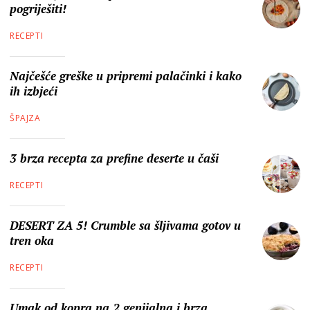
pogriješiti!
RECEPTI
Najčešće greške u pripremi palačinki i kako
ih izbjeći
ŠPAJZA
3 brza recepta za prefine deserte u čaši
RECEPTI
DESERT ZA 5! Crumble sa šljivama gotov u
tren oka
RECEPTI
Umak od kopra na 2 genijalna i brza