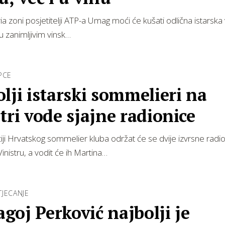
ia zoni posjetitelji ATP-a Umag moći će kušati odlična istarska vi
 u zanimljivim vinsk…
PCE
lji istarski sommelieri na
tri vode sjajne radionice
iji Hrvatskog sommelier kluba održat će se dvije izvrsne radi
inistru, a vodit će ih Martina…
JECANJE
oj Perković najbolji je