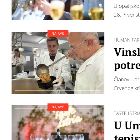
U opatijsko
28. Prvens
NAJAVE
HUMANITAR
Vinsk
potre
Članovi udr
Crvenog kri
NAJAVE
TASTE ISTRI
U Um
tenis