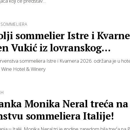
agača koji će predstav…
E SOMMELIERA
lji sommelier Istre i Kvarn
en Vukić iz lovranskog
euma
rvenstva sommeliera Istre i Kvarnera 2026. održana je u hotelu 
 Wine Hotel & Winery
EH
čanka Monika Neral treća na
stvu sommeliera Italije!
anja u Italiji, Monika Neral tri je godine zaredom bila treća na