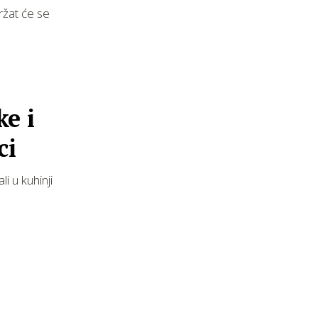
ržat će se
ke i
ci
i u kuhinji