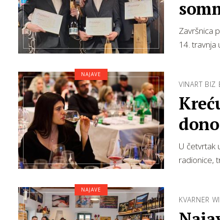
somme
Završnica p
14. travnja
NAJAVE
VINART BIZ
Kreću
dono
U četvrtak
radionice, t
NAJAVE
KVARNER W
Najav