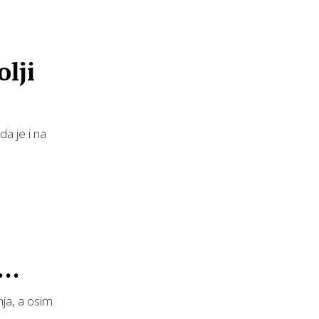
olji
da je i na
nja, a osim