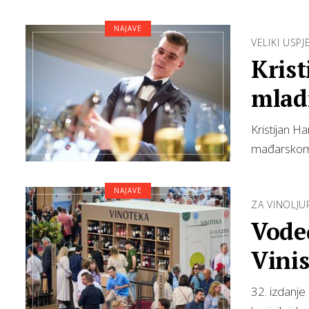
NAJAVE
VELIKI USPJ
Krist
mlad
prve
Kristijan H
mađarskom 
NAJAVE
ZA VINOLJU
Vode
Vinis
radio
32. izdanje