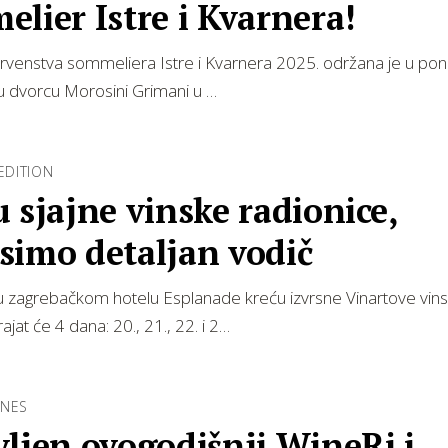
lier Istre i Kvarnera!
rvenstva sommeliera Istre i Kvarnera 2025. održana je u pon
 u dvorcu Morosini Grimani u …
 EDITION
 sjajne vinske radionice,
simo detaljan vodič
 u zagrebačkom hotelu Esplanade kreću izvrsne Vinartove vin
rajat će 4 dana: 20., 21., 22. i 2…
INES
ljen ovogodišnji WineRi i