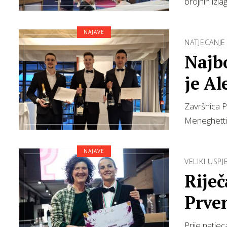
brojnih izl
NAJAVE
NATJECANJ
Najbo
je Al
Gan
Završnica P
Meneghetti
NAJAVE
VELIKI USPJ
Rije
Prven
Prije natjec