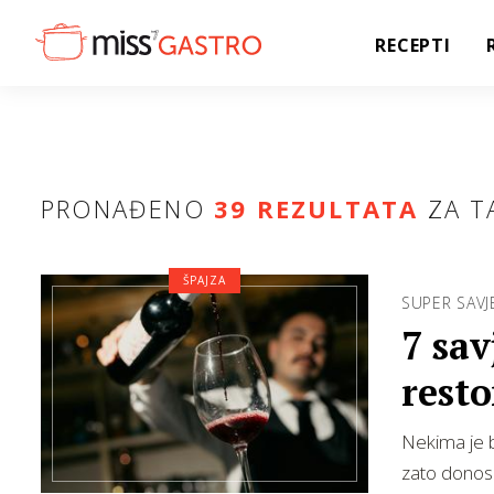
RECEPTI
PRONAĐENO
39 REZULTATA
ZA T
ŠPAJZA
SUPER SAVJ
7 sav
resto
Nekima je b
zato donosi