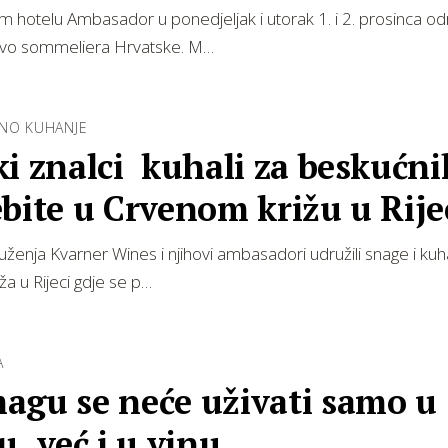
m hotelu Ambasador u ponedjeljak i utorak 1. i 2. prosinca od
tvo sommeliera Hrvatske. M…
NO KUHANJE
i znalci kuhali za beskućni
bite u Crvenom križu u Rije
uženja Kvarner Wines i njihovi ambasadori udružili snage i kuhal
ža u Rijeci gdje se p…
A
agu se neće uživati samo u
u, već i u vinu