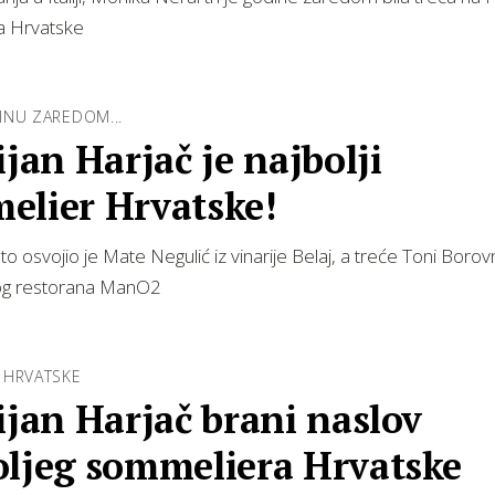
a Hrvatske
INU ZAREDOM...
ijan Harjač je najbolji
elier Hrvatske!
o osvojio je Mate Negulić iz vinarije Belaj, a treće Toni Borovn
og restorana ManO2
 HRVATSKE
ijan Harjač brani naslov
oljeg sommeliera Hrvatske