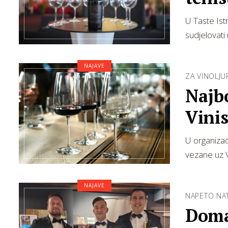
U Taste Istr
sudjelovati
NAJAVE
ZA VINOLJU
Najbo
Vinis
U organizac
vezane uz V
NAJAVE
NAPETO NAT
Domag