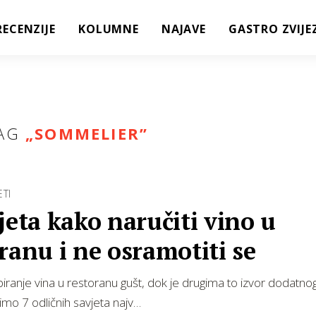
RECENZIJE
KOLUMNE
NAJAVE
GASTRO ZVIJE
AG
„
SOMMELIER
”
ETI
jeta kako naručiti vino u
ranu i ne osramotiti se
iranje vina u restoranu gušt, dok je drugima to izvor dodatnog
mo 7 odličnih savjeta najv…