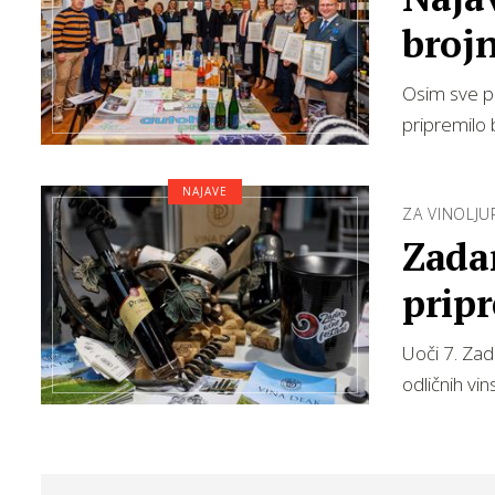
broj
Kvar
Osim sve po
pripremilo 
NAJAVE
ZA VINOLJU
Zadar
pripr
Uoči 7. Zada
odličnih vi