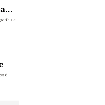
na
godinu je
e
 se 6