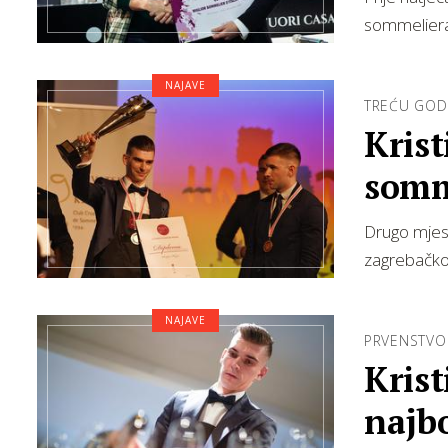
sommelier
NAJAVE
TREĆU GOD
Krist
somm
Drugo mjest
zagrebačk
NAJAVE
PRVENSTVO
Krist
najb