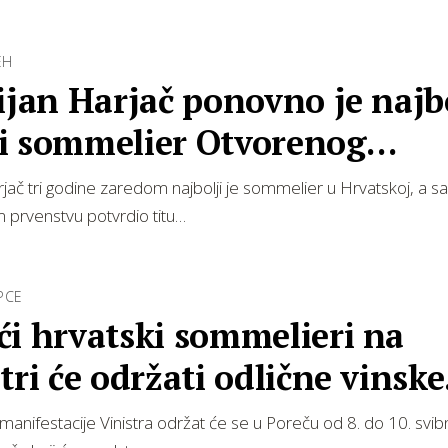
EH
ijan Harjač ponovno je najb
i sommelier Otvorenog
nstva Mađars…
arjač tri godine zaredom najbolji je sommelier u Hrvatskoj, a sa
prvenstvu potvrdio titu…
PCE
ći hrvatski sommelieri na
tri će održati odlične vinske
nice i vo…
 manifestacije Vinistra održat će se u Poreču od 8. do 10. svib