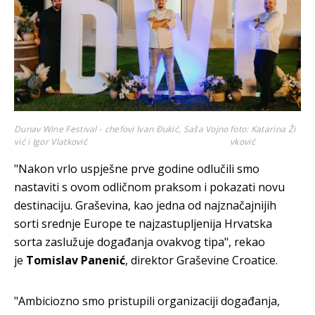
Dunav Wine Festival - chefovi Ivan Đukić, Saša Vojno
foto: Katarina Ži
vić i Igor Vlatković
vković
"Nakon vrlo uspješne prve godine odlučili smo
nastaviti s ovom odličnom praksom i pokazati novu
destinaciju. Graševina, kao jedna od najznačajnijih
sorti srednje Europe te najzastupljenija Hrvatska
sorta zaslužuje događanja ovakvog tipa", rekao
je
Tomislav Panenić
, direktor Graševine Croatice.
"Ambiciozno smo pristupili organizaciji događanja,