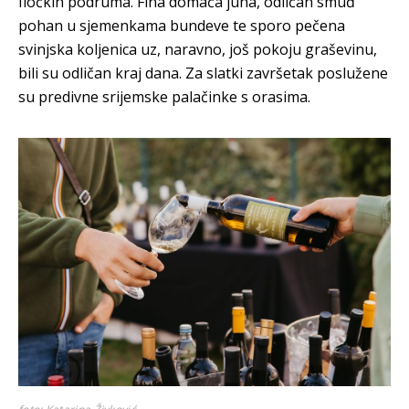
Iločkih podruma. Fina domaća juha, odličan smuđ
pohan u sjemenkama bundeve te sporo pečena
svinjska koljenica uz, naravno, još pokoju graševinu,
bili su odličan kraj dana. Za slatki završetak poslužene
su predivne srijemske palačinke s orasima.