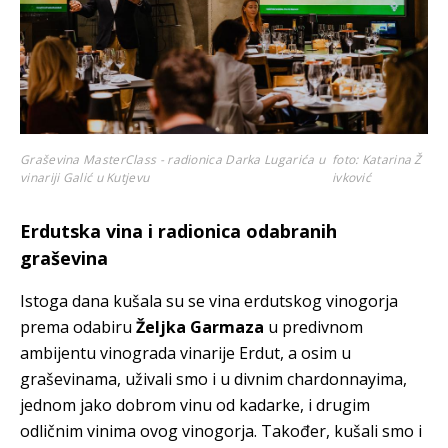
Graševina MasterClass - radionica Darka Lugarića u
foto: Katarina Ž
vinariji Galić u Kutjevu
ivković
Erdutska vina i radionica odabranih
graševina
Istoga dana kušala su se vina erdutskog vinogorja
prema odabiru
Željka Garmaza
u predivnom
ambijentu vinograda vinarije Erdut, a osim u
graševinama, uživali smo i u divnim chardonnayima,
jednom jako dobrom vinu od kadarke, i drugim
odličnim vinima ovog vinogorja. Također, kušali smo i