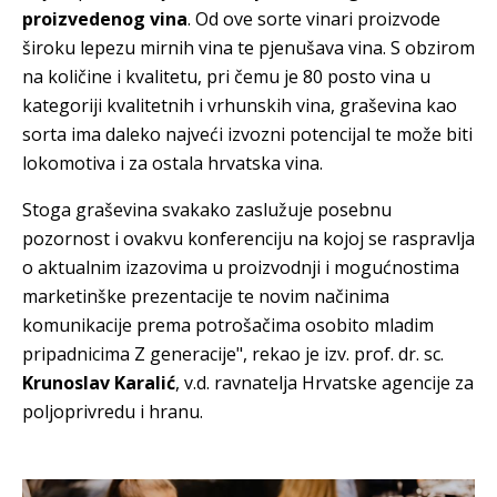
proizvedenog vina
. Od ove sorte vinari proizvode
široku lepezu mirnih vina te pjenušava vina. S obzirom
na količine i kvalitetu, pri čemu je 80 posto vina u
kategoriji kvalitetnih i vrhunskih vina, graševina kao
sorta ima daleko najveći izvozni potencijal te može biti
lokomotiva i za ostala hrvatska vina.
Stoga graševina svakako zaslužuje posebnu
pozornost i ovakvu konferenciju na kojoj se raspravlja
o aktualnim izazovima u proizvodnji i mogućnostima
marketinške prezentacije te novim načinima
komunikacije prema potrošačima osobito mladim
pripadnicima Z generacije", rekao je izv. prof. dr. sc.
Krunoslav Karalić
, v.d. ravnatelja Hrvatske agencije za
poljoprivredu i hranu.