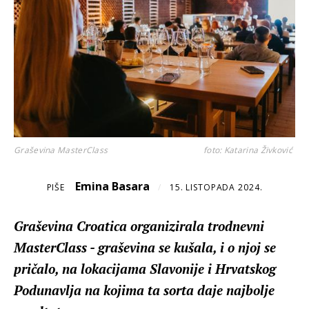
Graševina MasterClass
foto: Katarina Živković
Emina Basara
PIŠE
/
15. LISTOPADA 2024.
Graševina Croatica organizirala trodnevni
MasterClass - graševina se kušala, i o njoj se
pričalo, na lokacijama Slavonije i Hrvatskog
Podunavlja na kojima ta sorta daje najbolje