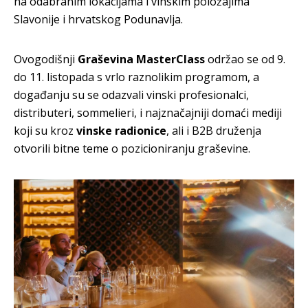
na odabranim lokacijama i vinskim položajima
Slavonije i hrvatskog Podunavlja.
Ovogodišnji
Graševina MasterClass
održao se od 9.
do 11. listopada s vrlo raznolikim programom, a
događanju su se odazvali vinski profesionalci,
distributeri, sommelieri, i najznačajniji domaći mediji
koji su kroz
vinske radionice
, ali i B2B druženja
otvorili bitne teme o pozicioniranju graševine.