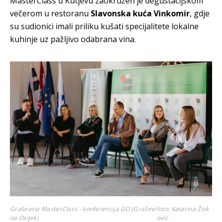
MasterClass u Kutjevu zaokružen je degustacijskom
večerom u restoranu
Slavonska kuća Vinkomir
, gdje
su sudionici imali priliku kušati specijalitete lokalne
kuhinje uz pažljivo odabrana vina.
Graševina MasterClass - konferencija GO (Graševi
foto: Katarina Živk
na Osijek)
ović