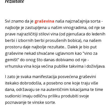
rezultate
Svi znamo da je
graševina
naša najznačajnija sorta -
najbolje je zastupljena u našim vinogradima, od nje se
prave najrazličitiji stilovi vina (od pjenušaca do ledenih
berbi i izbornih berbi prosušenih bobica), na našem
prostoru daje najbolje rezultate... Dalek je bio put
graševine nekad shvaćane uglavnom kao "vino za
gemišt" do onog što danas dobivamo od nje -
vrhunska vina koja većina publike takvima i doživljava.
I zato je svaka manifestacija posvećena graševini
itekako dobrodošla, a posebno one koje traju više
dana, održavaju se na autentičnim lokacijama te time
sudionici imaju odličnu priliku produbiti svoje
poznavanje te vinske sorte.