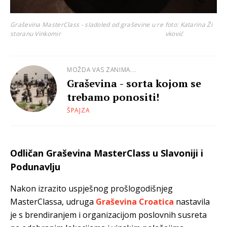
Graševina MasterClass - sladoled od graševine u re
foto: Katarina Ži
storanu Vinkomir
vković
MOŽDA VAS ZANIMA...
Graševina - sorta kojom se
trebamo ponositi!
ŠPAJZA
Odličan Graševina MasterClass u Slavoniji i
Podunavlju
Nakon izrazito uspješnog prošlogodišnjeg
MasterClassa, udruga
Graševina Croatica
nastavila
je s brendiranjem i organizacijom poslovnih susreta