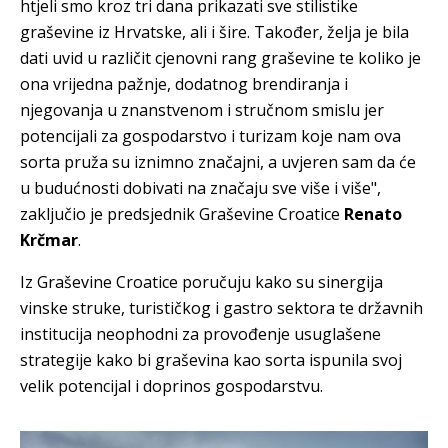
htjeli smo kroz tri dana prikazati sve stilistike
graševine iz Hrvatske, ali i šire. Također, želja je bila
dati uvid u različit cjenovni rang graševine te koliko je
ona vrijedna pažnje, dodatnog brendiranja i
njegovanja u znanstvenom i stručnom smislu jer
potencijali za gospodarstvo i turizam koje nam ova
sorta pruža su iznimno značajni, a uvjeren sam da će
u budućnosti dobivati na značaju sve više i više",
zaključio je predsjednik Graševine Croatice
Renato
Krčmar
.
Iz Graševine Croatice poručuju kako su sinergija
vinske struke, turističkog i gastro sektora te državnih
institucija neophodni za provođenje usuglašene
strategije kako bi graševina kao sorta ispunila svoj
velik potencijal i doprinos gospodarstvu.