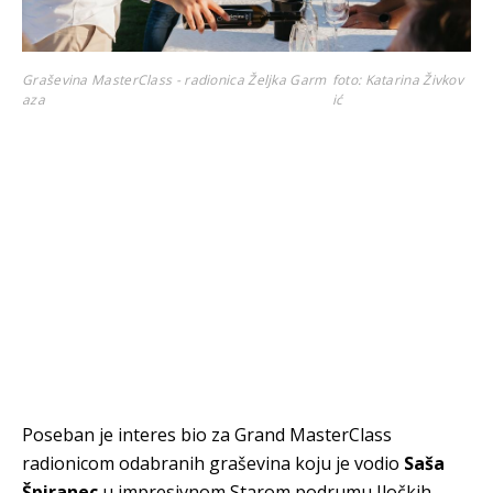
Graševina MasterClass - radionica Željka Garm
foto: Katarina Živkov
aza
ić
Poseban je interes bio za Grand MasterClass
radionicom odabranih graševina koju je vodio
Saša
Špiranec
u impresivnom Starom podrumu Iločkih