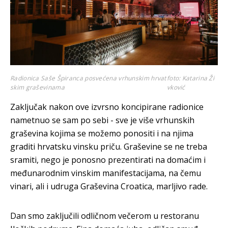
Radionica Saše Špiranca posvećena vrhunskim hrvat
foto: Katarina Ži
skim graševinama
vković
Zaključak nakon ove izvrsno koncipirane radionice
nametnuo se sam po sebi - sve je više vrhunskih
graševina kojima se možemo ponositi i na njima
graditi hrvatsku vinsku priču. Graševine se ne treba
sramiti, nego je ponosno prezentirati na domaćim i
međunarodnim vinskim manifestacijama, na čemu
vinari, ali i udruga Graševina Croatica, marljivo rade.
Dan smo zaključili odličnom večerom u restoranu