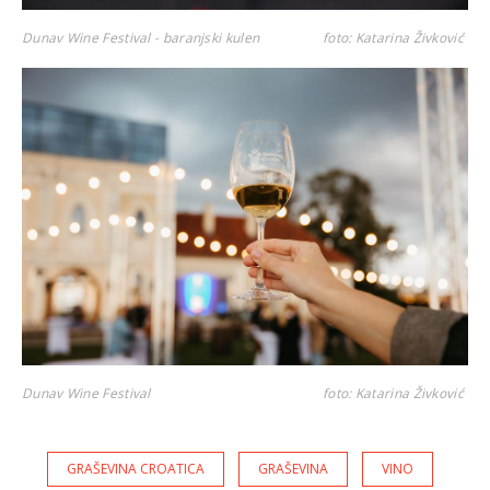
Dunav Wine Festival - baranjski kulen
foto: Katarina Živković
Dunav Wine Festival
foto: Katarina Živković
GRAŠEVINA CROATICA
GRAŠEVINA
VINO