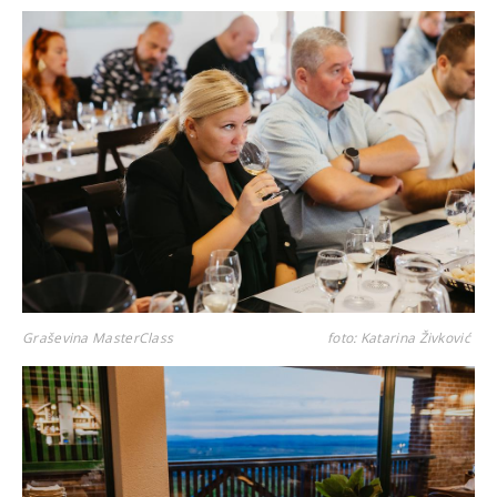
Graševina MasterClass
foto: Katarina Živković