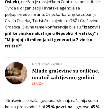
Osijek)
, održan je u osječkom Centru za posjetitelje
Tvrđa u organizaciji Hrvatske agencije za
poljoprivredu i hranu, Osječko-baranjske županije,
Grada Osijeka, Turističke zajednice OBŽ i Graševine
Croatica. Glavne teme konferencije bile su
"Izazovi i
prilike vinske industrije u Republici Hrvatskoj"
i
"Mijenjaju li milenijalci i generacija Z vinsko
tržište?"
.
MOŽDA VAS ZANIMA...
Mlade graševine su odlične,
unatoč zahtjevnoj godini
ŠPAJZA
"Graševina je naša gospodarski najznačajnija sorta
koja u proizvodnji čini
25 % površina
i gotovo
45 %