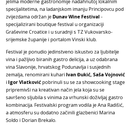
jelima moderne gastronomije nadahnutoj lokalnim
specijalitetima, na ladanjskom imanju Principovcu pod
zvijezdama održan je
Dunav Wine Festival
-
specijalizirani boutique festival u organizaciji
Graševine Croatice i u suradnji s TZ Vukovarsko-
srijemske županije i portalom Vinski klub.
Festival je ponudio jedinstveno iskustvo za ljubitelje
vina i pažljivo biranih gastro delicija, a uz odabrana
vina Slavonije, hrvatskog Podunavlja i susjednih
zemalja, renomirani kuhari
Ivan Đukić, Saša Vojnović
i
Igor Vlatković
pobrinuli su se za showcooking stage
pripremivši na kreativan način jela koja su se
savršeno sljubila s vinima za vrhunski doživljaj gastro
kombinacija. Festivalski program vodila je Ana Radišić,
a atmosferu su dodatno začinili glazbenici Marina
Soldo i Dorian Brekalo.