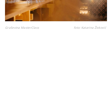
Graševina MasterClass
foto: Katarina Živković