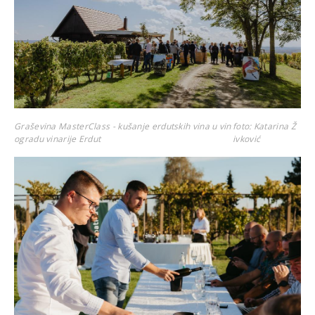
Graševina MasterClass - kušanje erdutskih vina u vin
foto: Katarina Ž
ogradu vinarije Erdut
ivković