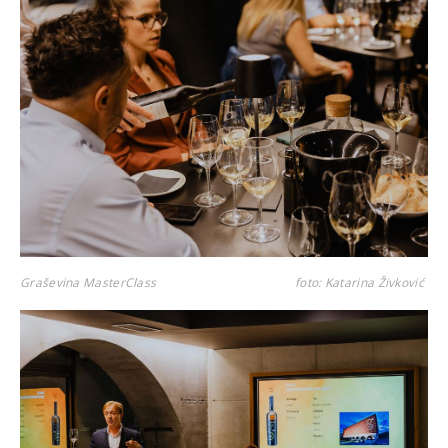
Graševina MasterClass
foto: Katarina Živković