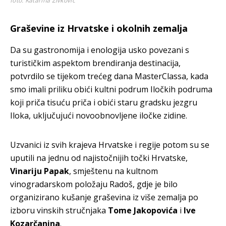
foto: Katarina Živković
Graševine iz Hrvatske i okolnih zemalja
Da su gastronomija i enologija usko povezani s
turističkim aspektom brendiranja destinacija,
potvrdilo se tijekom trećeg dana MasterClassa, kada
smo imali priliku obići kultni podrum Iločkih podruma
koji priča tisuću priča i obići staru gradsku jezgru
Iloka, uključujući novoobnovljene iločke zidine.
Uzvanici iz svih krajeva Hrvatske i regije potom su se
uputili na jednu od najistočnijih točki Hrvatske,
Vinariju Papak
, smještenu na kultnom
vinogradarskom položaju Radoš, gdje je bilo
organizirano kušanje graševina iz više zemalja po
izboru vinskih stručnjaka
Tome Jakopovića
i
Ive
Kozarčanina
.