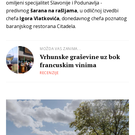
omiljeni specijalitet Slavonije i Podunavlja -
predivnog
šarana na rašljama
, u odličnoj izvedbi
chefa
Igora Vlatkovića
, donedavnog chefa poznatog
baranjskog restorana Citadela.
MOŽDA VAS ZANIMA...
Vrhunske graševine uz bok
francuskim vinima
RECENZIJE