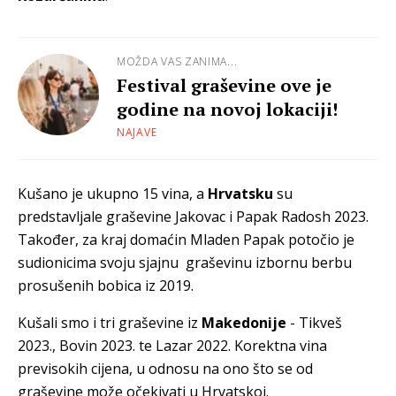
MOŽDA VAS ZANIMA...
Festival graševine ove je
godine na novoj lokaciji!
NAJAVE
Kušano je ukupno 15 vina, a
Hrvatsku
su
predstavljale graševine Jakovac i Papak Radosh 2023.
Također, za kraj domaćin Mladen Papak potočio je
sudionicima svoju sjajnu graševinu izbornu berbu
prosušenih bobica iz 2019.
Kušali smo i tri graševine iz
Makedonije
- Tikveš
2023., Bovin 2023. te Lazar 2022. Korektna vina
previsokih cijena, u odnosu na ono što se od
graševine može očekivati u Hrvatskoj.