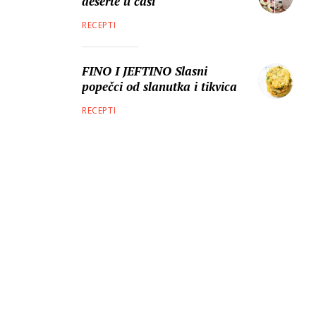
deserte u čaši
RECEPTI
FINO I JEFTINO Slasni
popečci od slanutka i tikvica
RECEPTI