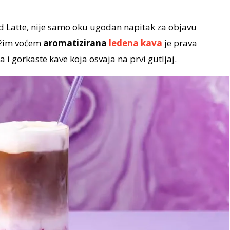
ed Latte, nije samo oku ugodan napitak za objavu
ežim voćem
aromatizirana
ledena kava
je prava
ta i gorkaste kave koja osvaja na prvi gutljaj.