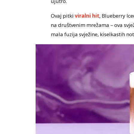
ujutro.
Ovaj pitki
viralni hit
, Blueberry Ic
na društvenim mrežama – ova svj
mala fuzija svježine, kiselkastih no