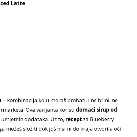
Iced Latte
.
a
= kombinacija koju moraš probati. I ne brini, ne
ermarketa. Ova varijanta koristi
domaći sirup od
z umjetnih dodataka. Uz to,
recept
za Blueberry
a možeš složiti dok još nisi ni do kraja otvorila oči