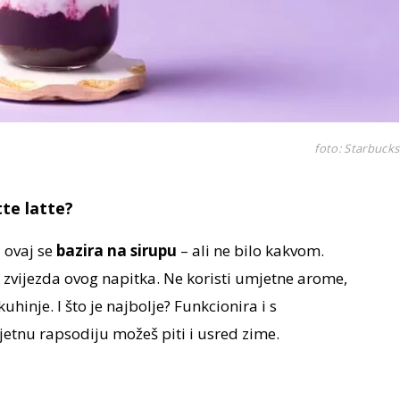
foto: Starbucks
tte latte?
i ovaj se
bazira na sirupu
– ali ne bilo kakvom.
 zvijezda ovog napitka. Ne koristi umjetne arome,
uhinje. I što je najbolje? Funkcionira i s
etnu rapsodiju možeš piti i usred zime.