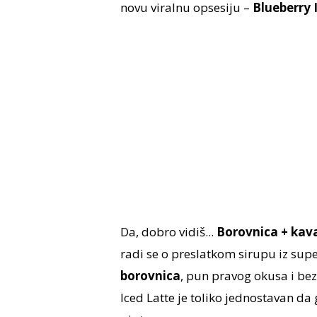
novu viralnu opsesiju –
Blueberry 
Da, dobro vidiš...
Borovnica + kav
radi se o preslatkom sirupu iz sup
borovnica
, pun pravog okusa i be
Iced Latte je toliko jednostavan da g