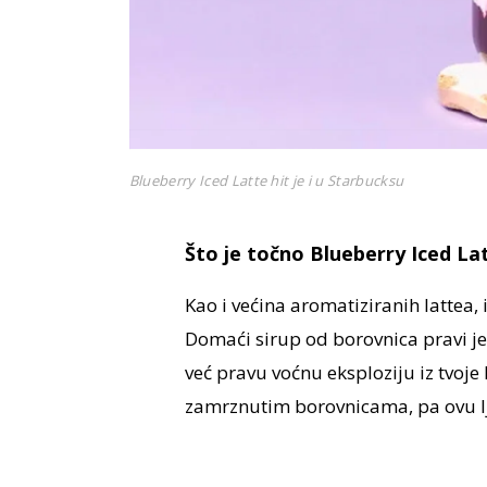
Blueberry Iced Latte hit je i u Starbucksu
Što je točno Blueberry Iced La
Kao i većina aromatiziranih lattea, 
Domaći sirup od borovnica pravi je
već pravu voćnu eksploziju iz tvoje k
zamrznutim borovnicama, pa ovu lj