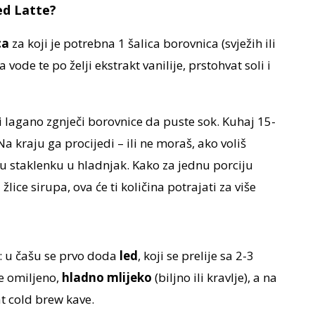
ed Latte?
ca
za koji je potrebna 1 šalica borovnica (svježih ili
 vode te po želji ekstrakt vanilije, prstohvat soli i
 i lagano zgnječi borovnice da puste sok. Kuhaj 15-
a kraju ga procijedi – ili ne moraš, ako voliš
u staklenku u hladnjak. Kako za jednu porciju
lice sirupa, ova će ti količina potrajati za više
: u čašu se prvo doda
led
, koji se prelije sa 2-3
se omiljeno,
hladno mlijeko
(biljno ili kravlje), a na
at cold brew kave.