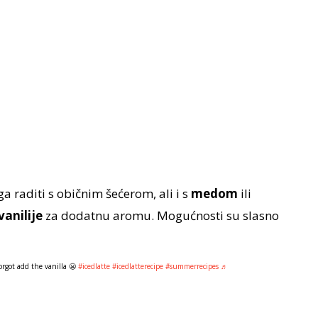
a raditi s običnim šećerom, ali i s
medom
ili
vanilije
za dodatnu aromu. Mogućnosti su slasno
got add the vanilla 😬
#icedlatte
#icedlatterecipe
#summerrecipes
♬