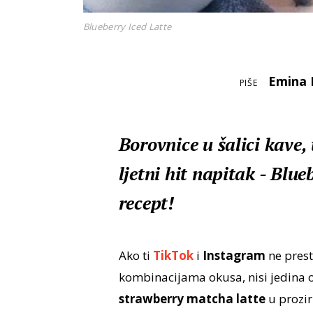
Blueberry Iced Latte
Emina 
PIŠE
Borovnice u šalici kave,
ljetni hit napitak - Blu
recept!
Ako ti
TikTok
i
Instagram
ne prest
kombinacijama okusa, nisi jedina o
strawberry matcha latte
u prozir