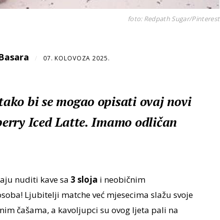
foto: Redpath Sugar/Pinterest
Basara
/
07. KOLOVOZA 2025.
 tako bi se mogao opisati ovaj novi
eberry Iced Latte. Imamo odličan
aju nuditi kave sa
3 sloja
i neobičnim
soba! Ljubitelji matche već mjesecima slažu svoje
nim čašama, a kavoljupci su ovog ljeta pali na