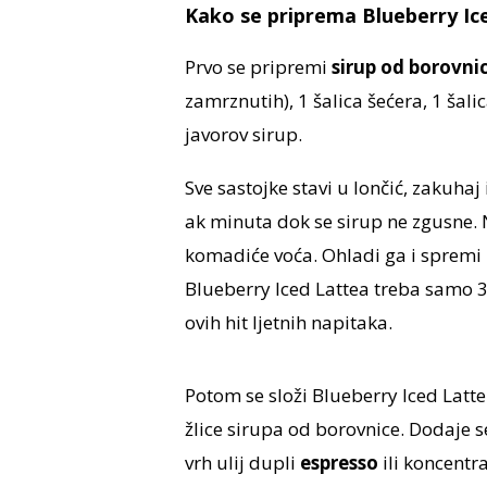
Kako se priprema Blueberry Ic
Prvo se pripremi
sirup od borovni
zamrznutih), 1 šalica šećera, 1 šalica
javorov sirup.
Sve sastojke stavi u lončić, zakuhaj
ak minuta dok se sirup ne zgusne. N
komadiće voća. Ohladi ga i spremi 
Blueberry Iced Lattea treba samo 3 ž
ovih hit ljetnih napitaka.
Potom se složi Blueberry Iced Latte
žlice sirupa od borovnice. Dodaje 
vrh ulij dupli
espresso
ili koncentr