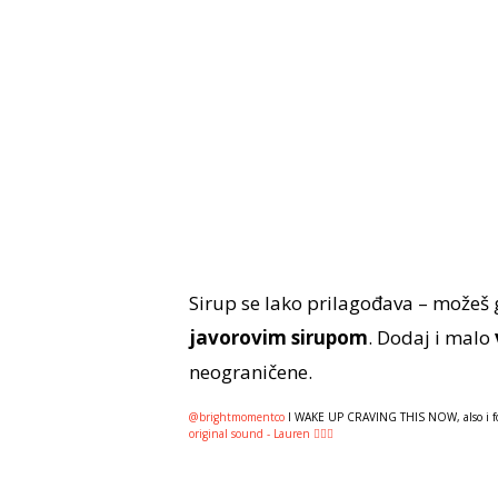
Sirup se lako prilagođava – možeš g
javorovim sirupom
. Dodaj i malo
neograničene.
@brightmomentco
I WAKE UP CRAVING THIS NOW, also i for
original sound - Lauren 🧚🏻‍♀️