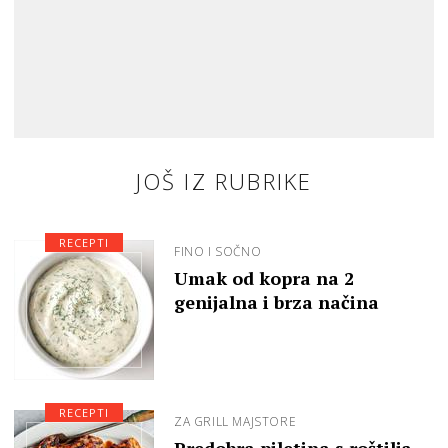
JOŠ IZ RUBRIKE
RECEPTI
FINO I SOČNO
Umak od kopra na 2
genijalna i brza načina
RECEPTI
ZA GRILL MAJSTORE
Predobra piletina s roštilja