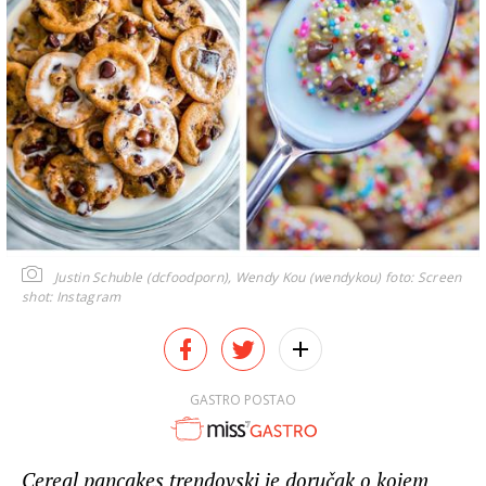
Justin Schuble (dcfoodporn), Wendy Kou (wendykou)
foto: Screen
shot: Instagram
GASTRO POSTAO
Cereal pancakes trendovski je doručak o kojem