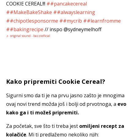
COOKIE CEREAL!!!
##pancakecereal
##MakeBakeShake
##alwayslearning
##chipotlesponsorme
##mycrib
##learnfromme
##bakingrecipe
// inspo @sydneymelhoff
♬ original sound - bazziofficial
Kako pripremiti Cookie Cereal?
Sigurni smo da ti je na prvu jasno zašto je mnogima
ovaj novi trend možda još i bolji od prvotnoga, a
evo
kako ga i ti možeš pripremiti.
Za početak, sve što ti treba jest
omiljeni recept za
kolačiće
. Mi ti predlažemo nekoliko njih: