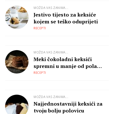
MOŽDA VAS ZANIMA...
Jestivo tijesto za keksiće
kojem se teško oduprijeti
RECEPTI
MOŽDA VAS ZANIMA...
Meki čokoladni keksići
spremni u manje od pola
sata!
RECEPTI
MOŽDA VAS ZANIMA...
Najjednostavniji keksići za
tvoju bolju polovicu