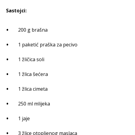
Sastojci:
200 g brašna
1 paketić praška za pecivo
1 žličica soli
1 žlica šećera
1 žlica cimeta
250 ml mlijeka
1 jaje
3 žlice otopljenog maslaca