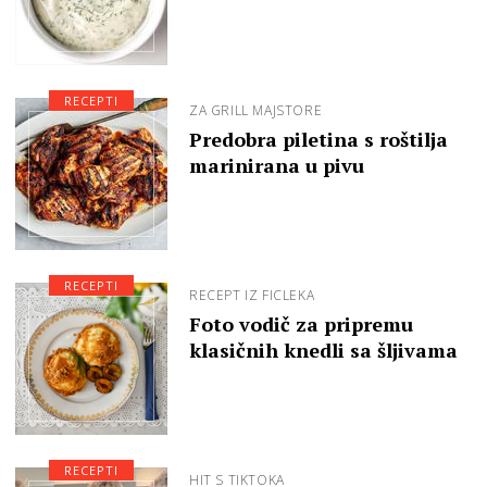
RECEPTI
ZA GRILL MAJSTORE
Predobra piletina s roštilja
marinirana u pivu
RECEPTI
RECEPT IZ FICLEKA
Foto vodič za pripremu
klasičnih knedli sa šljivama
RECEPTI
HIT S TIKTOKA