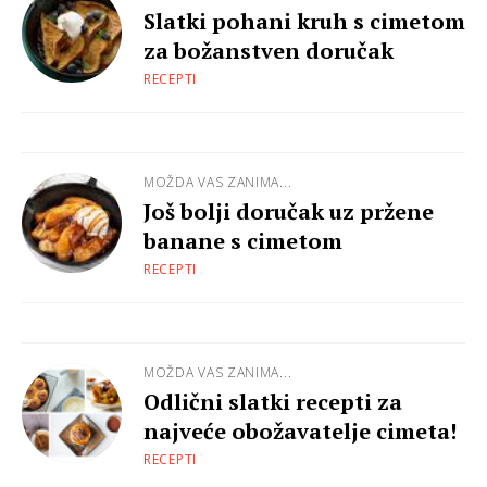
Slatki pohani kruh s cimetom
za božanstven doručak
RECEPTI
MOŽDA VAS ZANIMA...
Još bolji doručak uz pržene
banane s cimetom
RECEPTI
MOŽDA VAS ZANIMA...
Odlični slatki recepti za
najveće obožavatelje cimeta!
RECEPTI