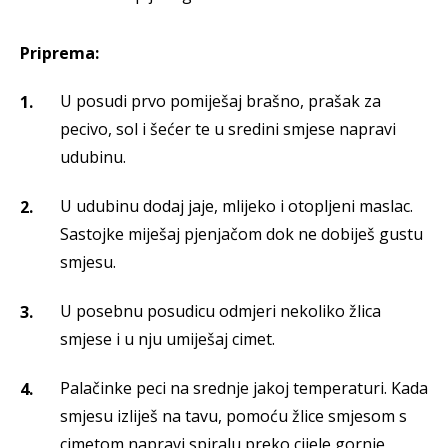
Priprema:
U posudi prvo pomiješaj brašno, prašak za
pecivo, sol i šećer te u sredini smjese napravi
udubinu.
U udubinu dodaj jaje, mlijeko i otopljeni maslac.
Sastojke miješaj pjenjačom dok ne dobiješ gustu
smjesu.
U posebnu posudicu odmjeri nekoliko žlica
smjese i u nju umiješaj cimet.
Palačinke peci na srednje jakoj temperaturi. Kada
smjesu izliješ na tavu, pomoću žlice smjesom s
cimetom napravi spiralu preko cijele gornje