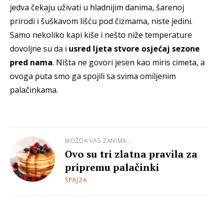
jedva čekaju uživati u hladnijim danima, šarenoj
prirodi i šuškavom lišću pod čizmama, niste jedini.
Samo nekoliko kapi kiše i nešto niže temperature
dovoljne su da i
usred ljeta stvore osjećaj sezone
pred nama
. Ništa ne govori jesen kao miris cimeta, a
ovoga puta smo ga spojili sa svima omiljenim
palačinkama.
MOŽDA VAS ZANIMA...
Ovo su tri zlatna pravila za
pripremu palačinki
ŠPAJZA