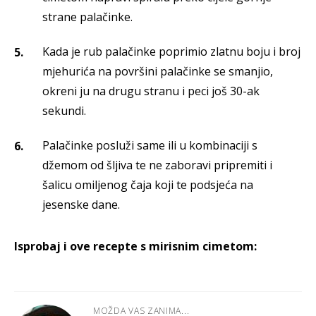
strane palačinke.
Kada je rub palačinke poprimio zlatnu boju i broj
mjehurića na površini palačinke se smanjio,
okreni ju na drugu stranu i peci još 30-ak
sekundi.
Palačinke posluži same ili u kombinaciji s
džemom od šljiva te ne zaboravi pripremiti i
šalicu omiljenog čaja koji te podsjeća na
jesenske dane.
Isprobaj i ove recepte s mirisnim cimetom:
MOŽDA VAS ZANIMA...