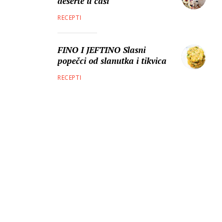
deserte u čaši
RECEPTI
FINO I JEFTINO Slasni
popečci od slanutka i tikvica
RECEPTI