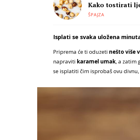
Kako tostirati l
ŠPAJZA
Isplati se svaka uložena minut
Priprema će ti oduzeti
nešto više
napraviti
karamel umak
, a zatim 
se isplatiti čim isprobaš ovu divnu