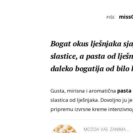
miss
PIŠE
Bogat okus lješnjaka sj
slastice, a pasta od lje
daleko bogatija od bilo 
Gusta, mirisna i aromatična
pasta
slastica od lješnjaka. Dovoljno ju 
pripremu izvrsne kreme intenzivno
MOŽDA VAS ZANIMA...