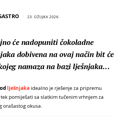
GASTRO
/
23. OŽUJKA 2026.
ajno će nadopuniti čokoladne
šnjaka dobivena na ovaj način bit će
kojeg namaza na bazi lješnjaka...
 od
lješnjaka
idealno je rješenje za pripremu
je tek pomiješati sa slatkim tučenim vrhnjem za
g orašastog okusa.