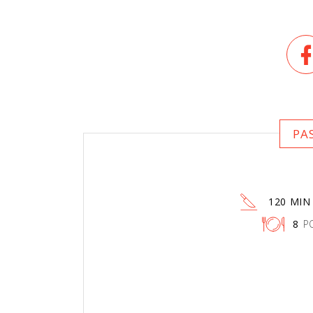
PA
120 MIN
8
P