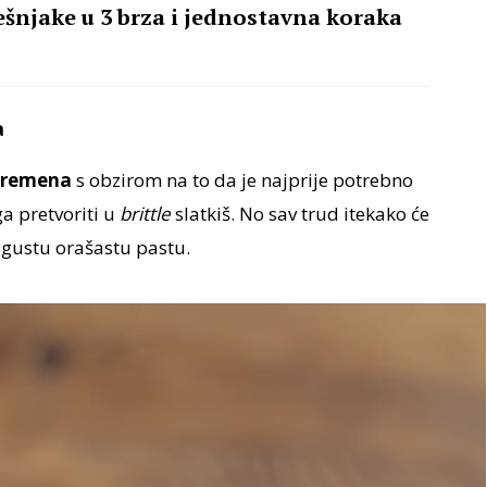
ješnjake u 3 brza i jednostavna koraka
a
 vremena
s obzirom na to da je najprije potrebno
ga pretvoriti u
brittle
slatkiš. No sav trud itekako će
, gustu orašastu pastu.