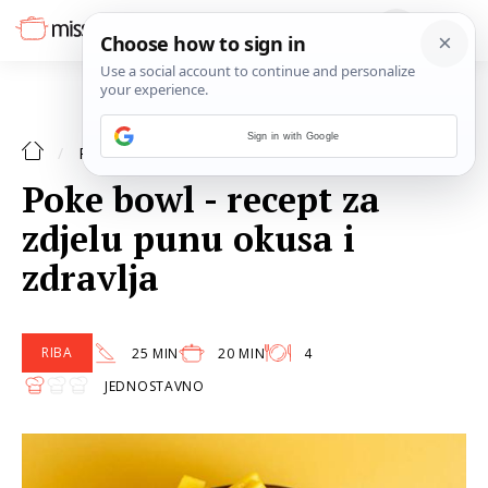
Sign in with Google
RIBA
RECEPTI
Poke bowl - recept za
zdjelu punu okusa i
zdravlja
RIBA
25 MIN
20 MIN
4
JEDNOSTAVNO