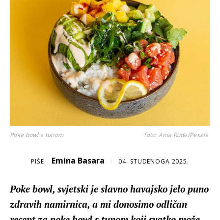
Poke bowl s tunom
foto: Ania Rude/Pexels
Emina Basara
PIŠE
/
04. STUDENOGA 2025.
Poke bowl, svjetski je slavno havajsko jelo puno
zdravih namirnica, a mi donosimo odličan
recept za poke bowl s tunom koji svatko može