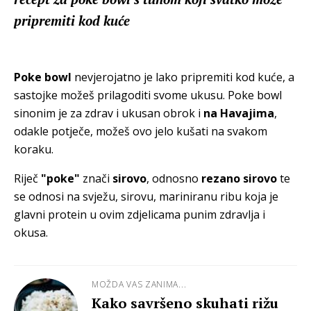
pripremiti kod kuće
Poke bowl
nevjerojatno je lako pripremiti kod kuće, a
sastojke možeš prilagoditi svome ukusu. Poke bowl
sinonim je za zdrav i ukusan obrok i
na Havajima
,
odakle potječe, možeš ovo jelo kušati na svakom
koraku.
Riječ
"poke"
znači
sirovo
, odnosno
rezano sirovo
te
se odnosi na svježu, sirovu, mariniranu ribu koja je
glavni protein u ovim zdjelicama punim zdravlja i
okusa.
MOŽDA VAS ZANIMA...
Kako savršeno skuhati rižu