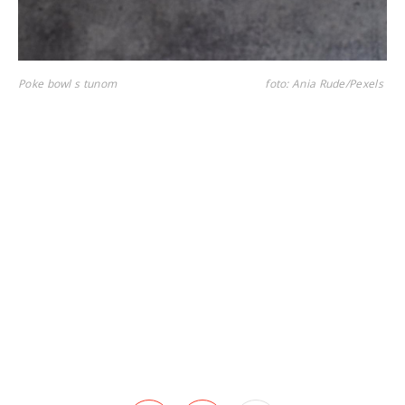
Poke bowl s tunom
foto: Ania Rude/Pexels