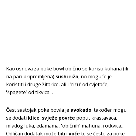
Kao osnova za poke bowl obično se koristi kuhana (ili
na pari pripremljena)
sushi riža
, no moguće je
koristiti i druge žitarice, ali i 'rižu' od cvjetače,
'špagete' od tikvica…
Čest sastojak poke bowla je
avokado
, također mogu
se dodati
klice
,
svježe povrće
poput krastavaca,
mladog luka, edamama, 'običnih' mahuna, rotkvica…
Odličan dodatak može biti i
voće
te se često za poke