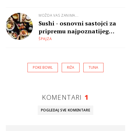
MOŽDA VAS ZANIMA...
Sushi - osnovni sastojci za
pripremu najpoznatijeg
japanskog jela
ŠPAJZA
POKE BOWL
RIŽA
TUNA
KOMENTARI
1
POGLEDAJ SVE
KOMENTARE