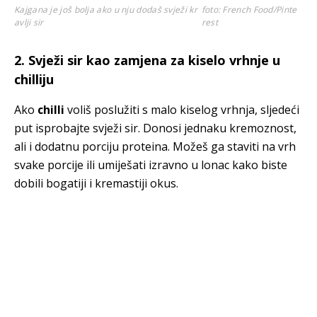
Kajgana je još bolja ako u nju dodaš svježi kr
foto: French Food/Pinte
avlji sir
rest
2. Svježi sir kao zamjena za kiselo vrhnje u
chilliju
Ako
chilli
voliš poslužiti s malo kiselog vrhnja, sljedeći
put isprobajte svježi sir. Donosi jednaku kremoznost,
ali i dodatnu porciju proteina. Možeš ga staviti na vrh
svake porcije ili umiješati izravno u lonac kako biste
dobili bogatiji i kremastiji okus.