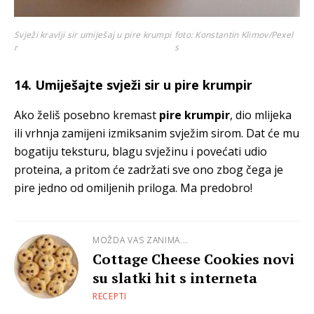
Svježi kravlji sir umiješaj u pire krumpi
foto: Konstantin Klimov/Pexel
r
s
14. Umiješajte svježi sir u pire krumpir
Ako želiš posebno kremast
pire krumpir
, dio mlijeka
ili vrhnja zamijeni izmiksanim svježim sirom. Dat će mu
bogatiju teksturu, blagu svježinu i povećati udio
proteina, a pritom će zadržati sve ono zbog čega je
pire jedno od omiljenih priloga. Ma predobro!
MOŽDA VAS ZANIMA...
Cottage Cheese Cookies novi
su slatki hit s interneta
RECEPTI