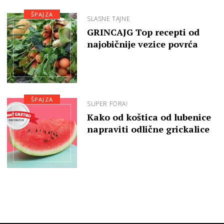
ŠPAJZA
SLASNE TAJNE
GRINCAJG Top recepti od
najobičnije vezice povrća
ŠPAJZA
SUPER FORA!
Kako od koštica od lubenice
napraviti odlične grickalice