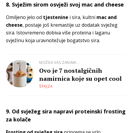
8. Svježim sirom osvježi svoj mac and cheese
Omiljeno jelo od
tjestenine
i sira, kultni
mac and
cheese
, postaje još kremastije uz dodatak svježeg
sira. Istovremeno dobiva više proteina i laganu
svježinu koja uravnotežuje bogatstvo sira.
MOŽDA VAS ZANIMA...
Ovo je 7 nostalgičnih
namirnica koje su opet cool
ŠPAJZA
9. Od svježeg sira napravi proteinski frosting
za kolače
Frosting od svježeg sira
priprema se vrlo