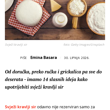
Svježi kravlji sir
foto: Getty Images/Unsplash
Emina Basara
PIŠE
/
30. LIPNJA 2026.
Od doručka, preko ručka i grickalica pa sve do
deserata - imamo 14 slasnih ideja kako
upotrijebiti svježi kravlji sir
Svježi kravlji sir
odavno nije rezerviran samo za