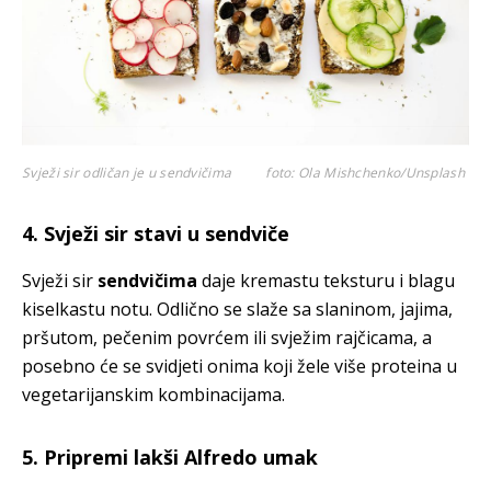
Svježi sir odličan je u sendvičima
foto: Ola Mishchenko/Unsplash
4. Svježi sir stavi u sendviče
Svježi sir
sendvičima
daje kremastu teksturu i blagu
kiselkastu notu. Odlično se slaže sa slaninom, jajima,
pršutom, pečenim povrćem ili svježim rajčicama, a
posebno će se svidjeti onima koji žele više proteina u
vegetarijanskim kombinacijama.
5. Pripremi lakši Alfredo umak