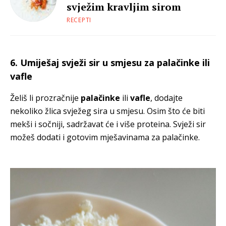
svježim kravljim sirom
RECEPTI
6. Umiješaj svježi sir u smjesu za palačinke ili
vafle
Želiš li prozračnije
palačinke
ili
vafle
, dodajte
nekoliko žlica svježeg sira u smjesu. Osim što će biti
mekši i sočniji, sadržavat će i više proteina. Svježi sir
možeš dodati i gotovim mješavinama za palačinke.