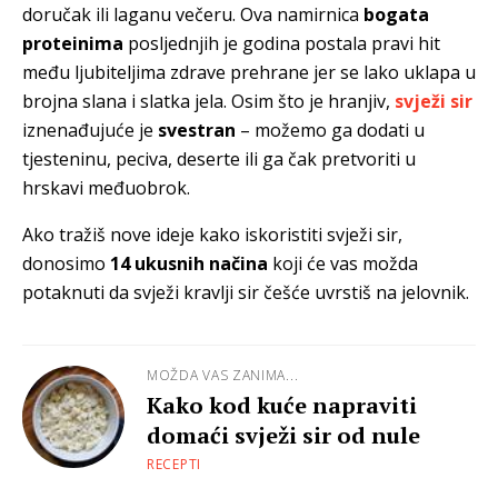
doručak ili laganu večeru. Ova namirnica
bogata
proteinima
posljednjih je godina postala pravi hit
među ljubiteljima zdrave prehrane jer se lako uklapa u
brojna slana i slatka jela. Osim što je hranjiv,
svježi sir
iznenađujuće je
svestran
– možemo ga dodati u
tjesteninu, peciva, deserte ili ga čak pretvoriti u
hrskavi međuobrok.
Ako tražiš nove ideje kako iskoristiti svježi sir,
donosimo
14 ukusnih načina
koji će vas možda
potaknuti da svježi kravlji sir češće uvrstiš na jelovnik.
MOŽDA VAS ZANIMA...
Kako kod kuće napraviti
domaći svježi sir od nule
RECEPTI