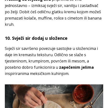
jednostavno – izmiksaj svježi sir, vaniliju i zaslađivač
po želji. Dobit ćeš odličnu glatku kremu kojom možeš
premazati kolače, muffine, rolice s cimetom ili banana
kruh.
10. Svježi sir dodaj u složence
Svježi sir savršeno povezuje sastojke u složencima i
daje im kremastu teksturu. Odlično se slaže s
tjesteninom, krumpirom, povrćem ili mesom, a
posebno dobro funkcionira u
zapečenim jelima
inspiriranima meksičkom kuhinjom.