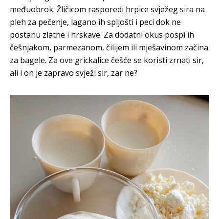
međuobrok. Žličicom rasporedi hrpice svježeg sira na
pleh za pečenje, lagano ih spljošti i peci dok ne
postanu zlatne i hrskave. Za dodatni okus pospi ih
češnjakom, parmezanom, čilijem ili mješavinom začina
za bagele. Za ove grickalice češće se koristi zrnati sir,
ali i on je zapravo svježi sir, zar ne?