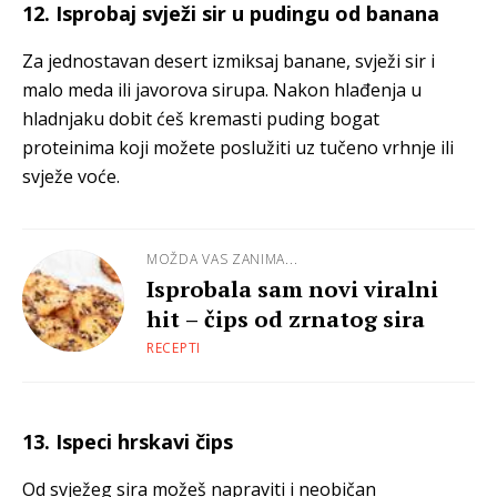
12. Isprobaj svježi sir u pudingu od banana
Za jednostavan desert izmiksaj banane, svježi sir i
malo meda ili javorova sirupa. Nakon hlađenja u
hladnjaku dobit ćeš kremasti puding bogat
proteinima koji možete poslužiti uz tučeno vrhnje ili
svježe voće.
MOŽDA VAS ZANIMA...
Isprobala sam novi viralni
hit – čips od zrnatog sira
RECEPTI
13. Ispeci hrskavi čips
Od svježeg sira možeš napraviti i neobičan