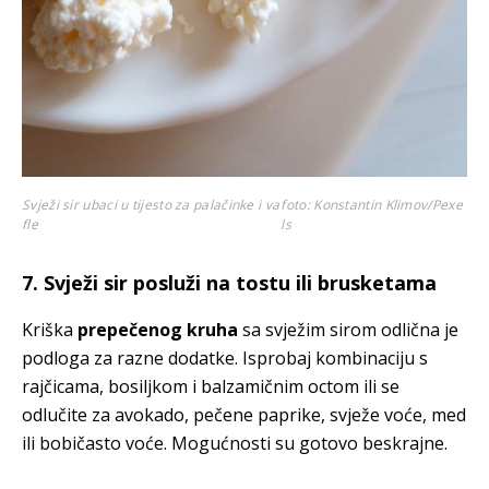
Svježi sir ubaci u tijesto za palačinke i va
foto: Konstantin Klimov/Pexe
fle
ls
7. Svježi sir posluži na tostu ili brusketama
Kriška
prepečenog kruha
sa svježim sirom odlična je
podloga za razne dodatke. Isprobaj kombinaciju s
rajčicama, bosiljkom i balzamičnim octom ili se
odlučite za avokado, pečene paprike, svježe voće, med
ili bobičasto voće. Mogućnosti su gotovo beskrajne.