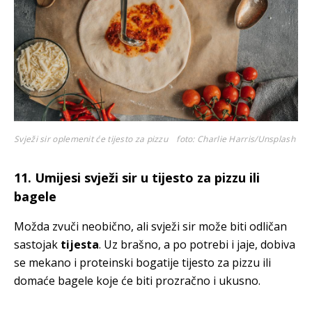
Svježi sir oplemenit će tijesto za pizzu
foto: Charlie Harris/Unsplash
11. Umijesi svježi sir u tijesto za pizzu ili
bagele
Možda zvuči neobično, ali svježi sir može biti odličan
sastojak
tijesta
. Uz brašno, a po potrebi i jaje, dobiva
se mekano i proteinski bogatije tijesto za pizzu ili
domaće bagele koje će biti prozračno i ukusno.