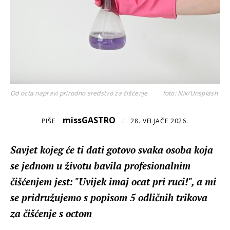
Od octa napravi prirodno sredstvo za čišćenje
foto: Nik/Unsplash
missGASTRO
PIŠE
/
28. VELJAČE 2026.
Savjet kojeg će ti dati gotovo svaka osoba koja
se jednom u životu bavila profesionalnim
čišćenjem jest: "Uvijek imaj ocat pri ruci!", a mi
se pridružujemo s popisom 5 odličnih trikova
za čišćenje s octom