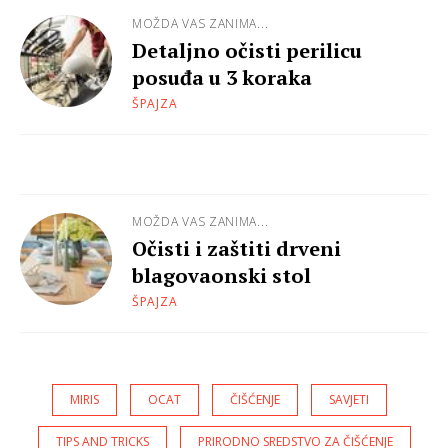
MOŽDA VAS ZANIMA...
Detaljno očisti perilicu
posuđa u 3 koraka
ŠPAJZA
MOŽDA VAS ZANIMA...
Očisti i zaštiti drveni
blagovaonski stol
ŠPAJZA
MIRIS
OCAT
ČIŠĆENJE
SAVJETI
TIPS AND TRICKS
PRIRODNO SREDSTVO ZA ČIŠĆENJE