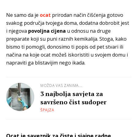
Ne samo da je
ocat
prirodan način čišćenja gotovo
svakog područja tvojega doma, dodatna dobrobit jest
i njegova
povoljna cijena
u odnosu na druge
preparate koji su puni raznih kemikalija. Stoga, kako
bismo ti pomogli, donosimo ti popis od
pet stvari ili
načina na koje ocat možeš iskoristiti u svojem domu i
napraviti ga blistavijim nego ikada.
MOŽDA VAS ZANIMA...
3 najbolja savjeta za
savršeno čist sudoper
ŠPAJZA
Ocat je saveznik za čiste i sjajne radne