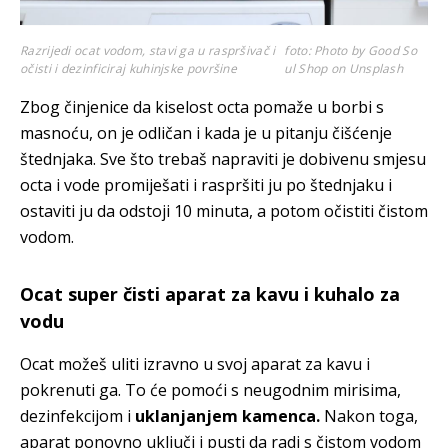
Razrijedi ocat vodom, stavi ga u raspršivač i
foto: Photo by Good So
očisti i dezinficiraj kuhinjske površine
ul Shop on Unsplash
Zbog činjenice da kiselost octa pomaže u borbi s
masnoću, on je odličan i kada je u pitanju čišćenje
štednjaka. Sve što trebaš napraviti je dobivenu smjesu
octa i vode promiješati i raspršiti ju po štednjaku i
ostaviti ju da odstoji 10 minuta, a potom očistiti čistom
vodom.
Ocat super čisti aparat za kavu i kuhalo za
vodu
Ocat možeš uliti izravno u svoj aparat za kavu i
pokrenuti ga. To će pomoći s neugodnim mirisima,
dezinfekcijom i
uklanjanjem kamenca.
Nakon toga,
aparat ponovno uključi i pusti da radi s čistom vodom