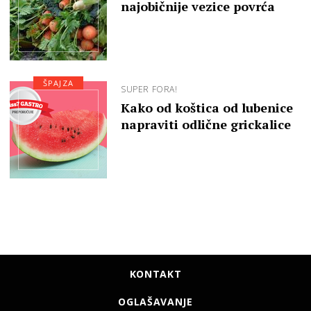
najobičnije vezice povrća
ŠPAJZA
SUPER FORA!
Kako od koštica od lubenice
napraviti odlične grickalice
KONTAKT
OGLAŠAVANJE