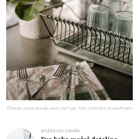
Čišćenje octom posuđu vraća stari sjaj
foto: Cottonbro Studio/Pexels
MOŽDA VAS ZANIMA...