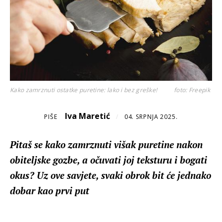
Kako zamrznuti ostatke puretine: lako i bez greške!
foto: Freepik
Iva Maretić
PIŠE
/
04. SRPNJA 2025.
Pitaš se kako zamrznuti višak puretine nakon
obiteljske gozbe, a očuvati joj teksturu i bogati
okus? Uz ove savjete, svaki obrok bit će jednako
dobar kao prvi put