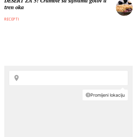
DESERT ZA 5! Crumble sa šljivama gotov u
tren oka
RECEPTI