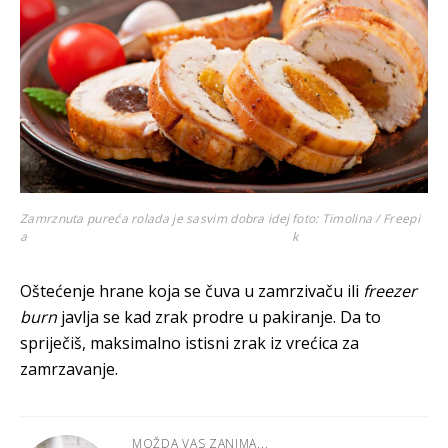
Zamrznuta pureća rolada je sasvim dobra idej
foto: Timolina / Freepi
a
k
Oštećenje hrane koja se čuva u zamrzivaču ili
freezer
burn
javlja se kad zrak prodre u pakiranje. Da to
spriječiš, maksimalno istisni zrak iz vrećica za
zamrzavanje.
MOŽDA VAS ZANIMA...