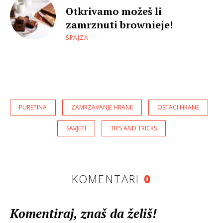
Otkrivamo možeš li
zamrznuti brownieje!
ŠPAJZA
PURETINA
ZAMRZAVANJE HRANE
OSTACI HRANE
SAVJETI
TIPS AND TRICKS
KOMENTARI
0
Komentiraj, znaš da želiš!