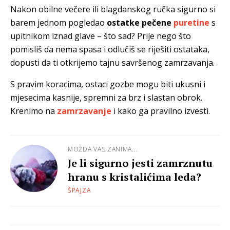
Nakon obilne večere ili blagdanskog ručka sigurno si
barem jednom pogledao
ostatke pečene
puretine
s
upitnikom iznad glave – što sad? Prije nego što
pomisliš da nema spasa i odlučiš se riješiti ostataka,
dopusti da ti otkrijemo tajnu savršenog zamrzavanja.
S pravim koracima, ostaci gozbe mogu biti ukusni i
mjesecima kasnije, spremni za brz i slastan obrok.
Krenimo na
zamrzavanje
i kako ga pravilno izvesti.
MOŽDA VAS ZANIMA...
Je li sigurno jesti zamrznutu
hranu s kristalićima leda?
ŠPAJZA