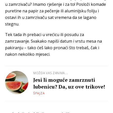
u zamrzivaču? Imamo rješenje i za to! Posloži komade
puretine na papir za pečenje ili aluminijsku foliju i
ostavi ih u zamrzivaču sat vremena da se lagano
stegnu.
Tek tada ih prebaci u vrećicu ili posudu za
zamrzavanje. Svakako napiši datum i vrstu mesa na
pakiranju – tako ćeš lako pronaći što trebaš, čak i
nakon nekoliko mjeseci.
MOŽDA VAS ZANIMA...
Jesi li moguće zamrznuti
lubenicu? Da, uz ove trikove!
ŠPAJZA