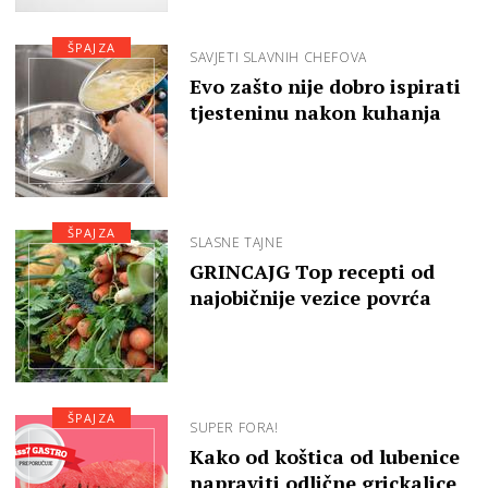
ŠPAJZA
SAVJETI SLAVNIH CHEFOVA
Evo zašto nije dobro ispirati
tjesteninu nakon kuhanja
ŠPAJZA
SLASNE TAJNE
GRINCAJG Top recepti od
najobičnije vezice povrća
ŠPAJZA
SUPER FORA!
Kako od koštica od lubenice
napraviti odlične grickalice