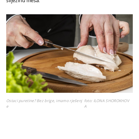
svježinu mesa.
Ostaci puretine? Bez brige, imamo rješenj
foto: ILONA SHOROKHOV
e
A