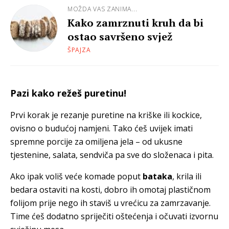
MOŽDA VAS ZANIMA...
Kako zamrznuti kruh da bi
ostao savršeno svjež
ŠPAJZA
Pazi kako režeš puretinu!
Prvi korak je rezanje puretine na kriške ili kockice,
ovisno o budućoj namjeni. Tako ćeš uvijek imati
spremne porcije za omiljena jela – od ukusne
tjestenine, salata, sendviča pa sve do složenaca i pita.
Ako ipak voliš veće komade poput
bataka
, krila ili
bedara ostaviti na kosti, dobro ih omotaj plastičnom
folijom prije nego ih staviš u vrećicu za zamrzavanje.
Time ćeš dodatno spriječiti oštećenja i očuvati izvornu