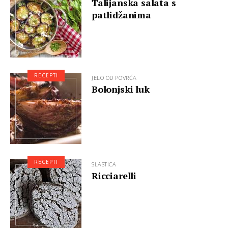
Talijanska salata s
patlidžanima
RECEPTI
JELO OD POVRĆA
Bolonjski luk
RECEPTI
SLASTICA
Ricciarelli