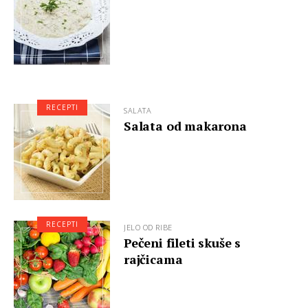
RECEPTI
SALATA
Salata od makarona
RECEPTI
JELO OD RIBE
Pečeni fileti skuše s
rajčicama