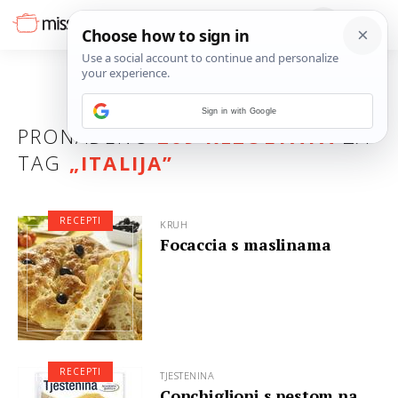
Sign in with Google
PRONAĐENO
209 REZULTATA
ZA
TAG
„
ITALIJA
”
RECEPTI
KRUH
Focaccia s maslinama
RECEPTI
TJESTENINA
Conchiglioni s pestom na