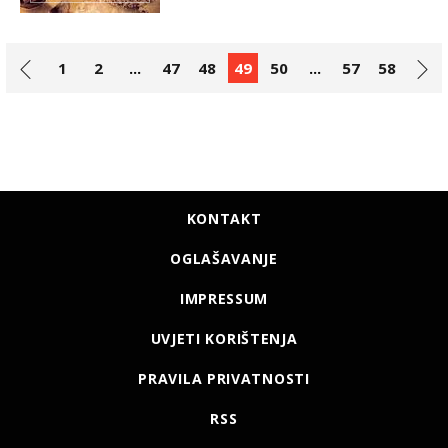
1
2
...
47
48
49
50
...
57
58
KONTAKT
OGLAŠAVANJE
IMPRESSUM
UVJETI KORIŠTENJA
PRAVILA PRIVATNOSTI
RSS