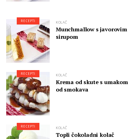
RECEPTI
KOLAČ
Munchmallow s javorovim
sirupom
RECEPTI
KOLAČ
Krema od skute s umakom
od smokava
RECEPTI
KOLAČ
Topli čokoladni kolač