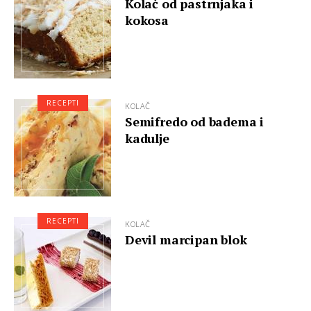
Kolač od pastrnjaka i
kokosa
RECEPTI
KOLAČ
Semifredo od badema i
kadulje
RECEPTI
KOLAČ
Devil marcipan blok