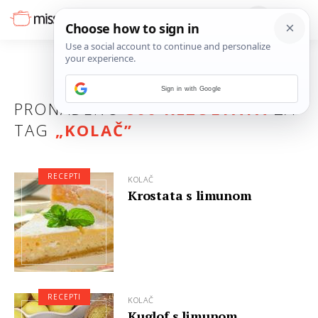
Sign in with Google
PRONAĐENO
800 REZULTATA
ZA
TAG
„
KOLAČ
”
RECEPTI
KOLAČ
Krostata s limunom
RECEPTI
KOLAČ
Kuglof s limunom