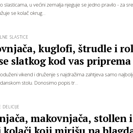
 o slasticama, u većini zemalja njeguje se jedno pravilo - za sr
užuje se kolač okrug…
LNE SLASTICE
njača, kuglofi, štrudle i ro
 se slatkog kod vas priprema
r…
roduženi vikend i druženje s najdražima zahtjeva samo najbol
danskom stolu. Donosimo popis tr…
 DELICIJE
jača, makovnjača, stollen i
 kolači koji mirišu na blagd