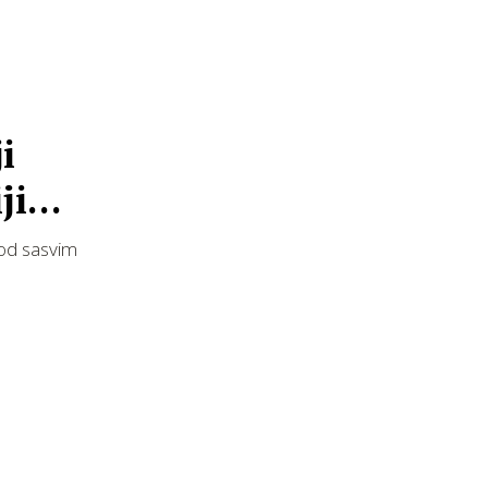
i
ijim
 od sasvim