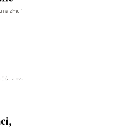
u na zimu i
ačića, a ovu
ci,