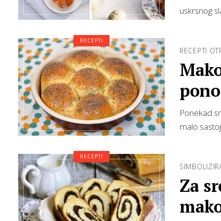
uskrsnog sla
RECEPTI
RECEPTI O
Mako
pono
slas
Ponekad sm
malo sastoj
RECEPTI
SIMBOLIZI
Za sr
mako