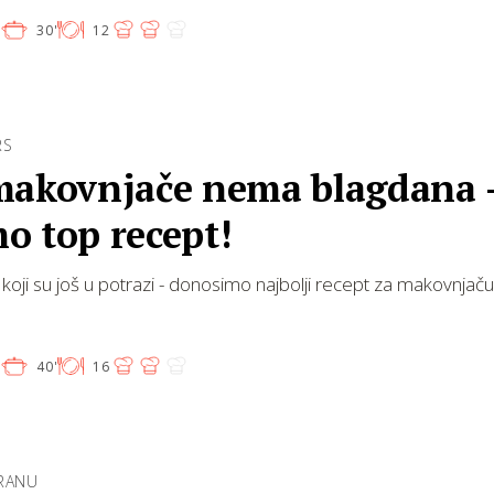
'
30'
12
RS
makovnjače nema blagdana 
o top recept!
koji su još u potrazi - donosimo najbolji recept za makovnjaču
'
40'
16
HRANU