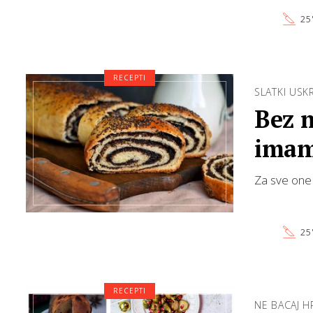
25
RECEPTI
SLATKI USK
Bez 
imam
Za sve one 
25
RECEPTI
NE BACAJ 