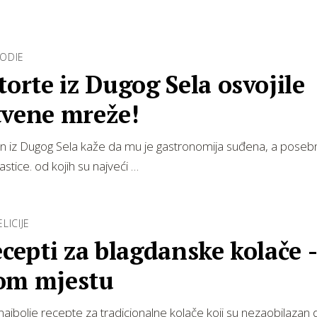
ODIE
torte iz Dugog Sela osvojile
tvene mreže!
n iz Dugog Sela kaže da mu je gastronomija suđena, a posebn
slastice. od kojih su najveći …
LICIJE
ecepti za blagdanske kolače 
om mjestu
jbolje recepte za tradicionalne kolače koji su nezaobilazan 