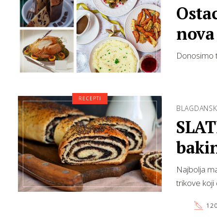
Ostac
nova 
Donosimo ti
RECEPTI
BLAGDANSKA
SLAT
baki
Najbolja ma
trikove koji
120