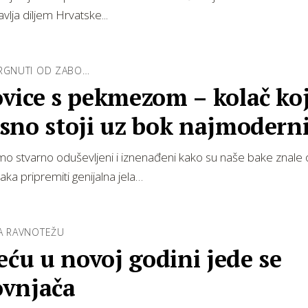
vlja diljem Hrvatske...
TRGNUTI OD ZABO…
vice s pekmezom – kolač koj
sno stoji uz bok najmodern
ticama
o stvarno oduševljeni i iznenađeni kako su naše bake znale
aka pripremiti genijalna jela…
RA RAVNOTEŽU
eću u novoj godini jede se
vnjača