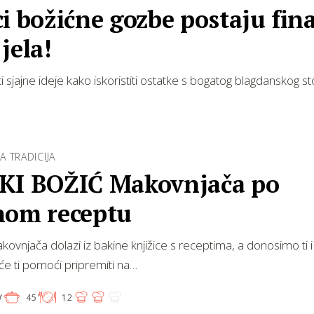
i božićne gozbe postaju fin
jela!
 sjajne ideje kako iskoristiti ostatke s bogatog blagdanskog st
 TRADICIJA
KI BOŽIĆ Makovnjača po
nom receptu
kovnjača dolazi iz bakine knjižice s receptima, a donosimo ti 
 će ti pomoći pripremiti na…
'
45'
12