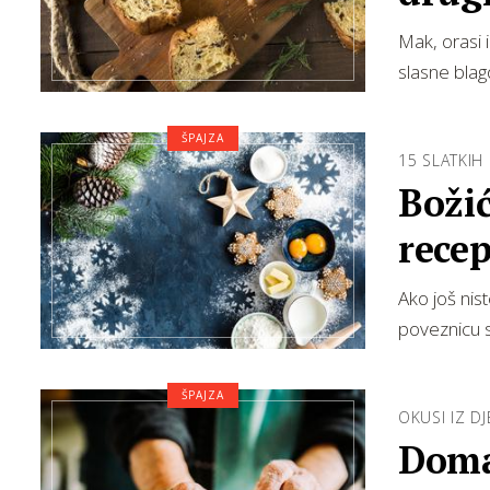
Mak, orasi 
slasne bla
ŠPAJZA
15 SLATKIH 
Božić
rece
Ako još nis
poveznicu 
ŠPAJZA
OKUSI IZ DJE
Domać