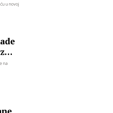
eću u novoj
lade
 za
je na
ane