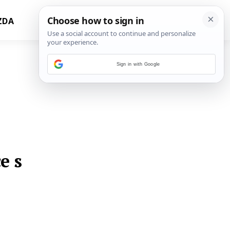
ZDA
Sign in with Google
e s