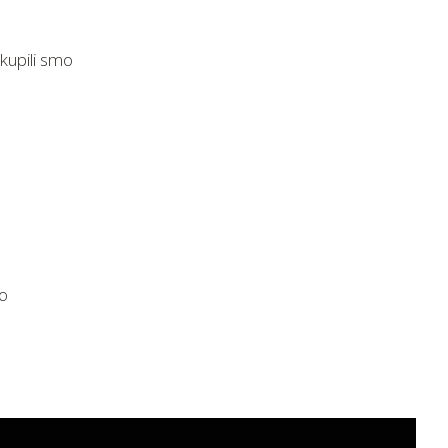
skupili smo
 o