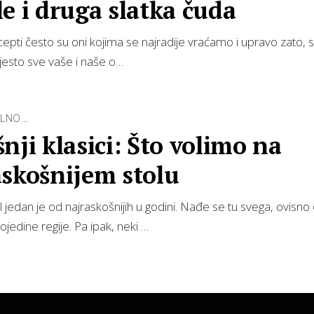
e i druga slatka čuda
ecepti često su oni kojima se najradije vraćamo i upravo zato, 
jesto sve vaše i naše o…
LNO...
nji klasici: Što volimo na
askošnijem stolu
ol jedan je od najraskošnijih u godini. Nađe se tu svega, ovisno
ojedine regije. Pa ipak, neki …