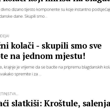
i divno dizano tijesto komponente su koje instantno podsjećaj
gdanske dane. Skupili smo…
IDEJA!
ni kolači - skupili smo sve
pte na jednom mjestu!
te, krajnje je vrijeme da se bacite na pripremu blagdanskih kol
svakako spremite i za …
TINJSTVA...
i slatkiši: Kroštule, salenja