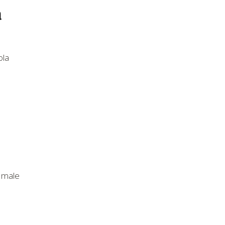
a
ola
i male