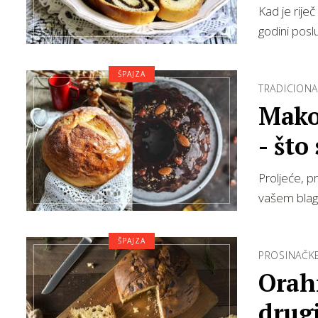
Kad je riječ
godini posl
ŠPAJZA
TRADICIONA
Makov
- što
Usk
Proljeće, p
vašem blag
ŠPAJZA
PROSINAČKE
Orahn
drugi