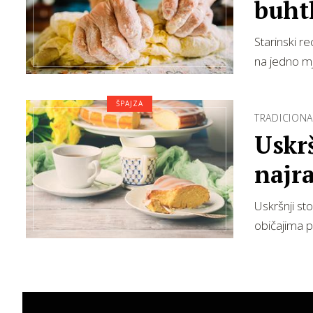
buhtl
Starinski r
na jedno m
ŠPAJZA
TRADICIONA
Uskrš
najr
Uskršnji st
običajima p