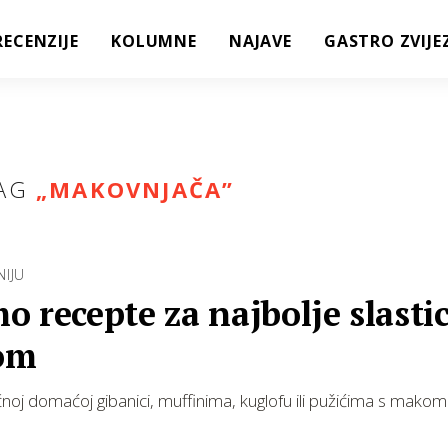
RECENZIJE
KOLUMNE
NAJAVE
GASTRO ZVIJE
AG
„
MAKOVNJAČA
”
IJU
 recepte za najbolje slastic
om
čnoj domaćoj gibanici, muffinima, kuglofu ili pužićima s makom