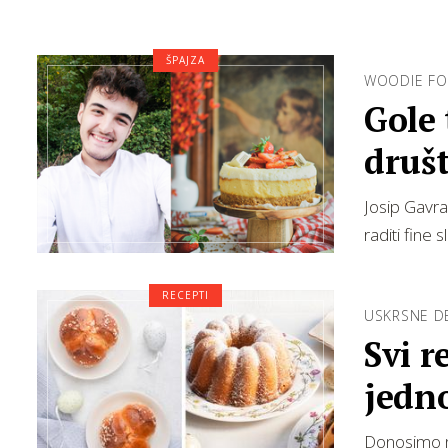
ŠPAJZA
WOODIE FO
Gole 
druš
Josip Gavra
raditi fine 
RECEPTI
USKRSNE DE
Svi r
jedn
Donosimo na