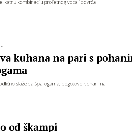
delikatnu kombinaciju proljetnog voća i povrća
BE
rva kuhana na pari s pohan
ogama
 odlično slaže sa šparogama, pogotovo pohanima
to od škampi