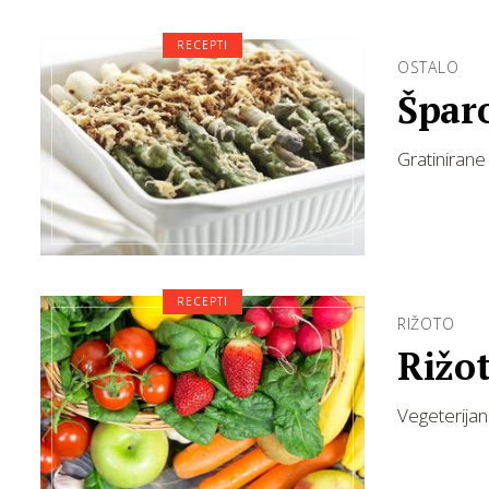
RECEPTI
OSTALO
Špar
Gratinirane
RECEPTI
RIŽOTO
Rižot
Vegeterijan