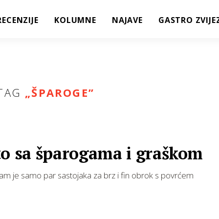
RECENZIJE
KOLUMNE
NAJAVE
GASTRO ZVIJE
TAG
„
ŠPAROGE
”
to sa šparogama i graškom
m je samo par sastojaka za brz i fin obrok s povrćem