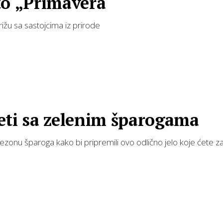
to „Primavera“
rižu sa sastojcima iz prirode
eti sa zelenim šparogama
 sezonu šparoga kako bi pripremili ovo odlično jelo koje ćete za