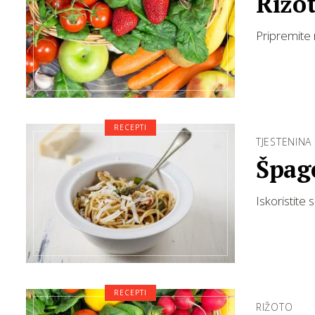
Rižo
Pripremite 
RECEPTI
TJESTENINA
Špag
Iskoristite
RECEPTI
RIŽOTO