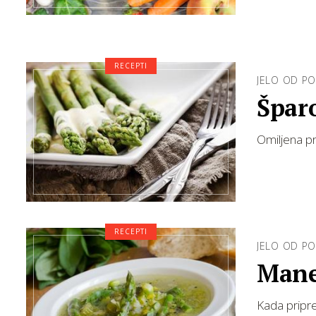
RECEPTI
JELO OD P
Špar
Omiljena p
RECEPTI
JELO OD P
Mane
Kada pripre