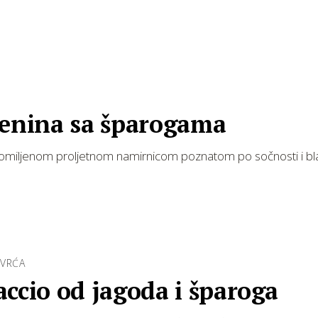
tenina sa šparogama
s omiljenom proljetnom namirnicom poznatom po sočnosti i bl
OVRĆA
ccio od jagoda i šparoga