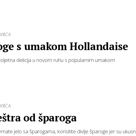
OVRĆA
oge s umakom Hollandaise
roljetna delicija u novom ruhu s popularnim umakom
OVRĆA
štra od šparoga
mate jelo sa šparogama, korisitite divlje šparoge jer su ukusni