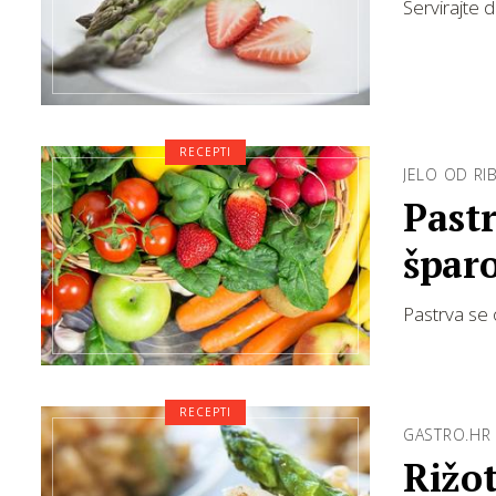
Servirajte 
RECEPTI
JELO OD RI
Past
špar
Pastrva se
RECEPTI
GASTRO.HR
Rižo