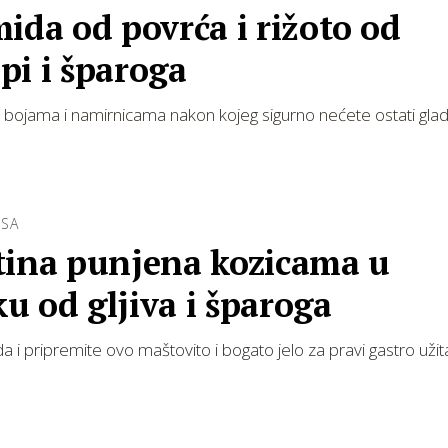
ida od povrća i rižoto od
pi i šparoga
 bojama i namirnicama nakon kojeg sigurno nećete ostati glad
ESA
tina punjena kozicama u
 od gljiva i šparoga
da i pripremite ovo maštovito i bogato jelo za pravi gastro užit