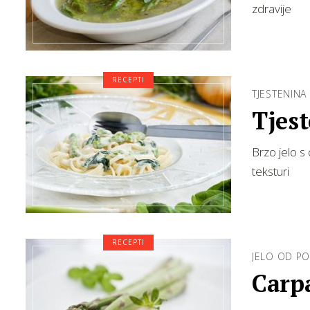
zdravije
RECEPTI
TJESTENINA
Tjes
Brzo jelo 
teksturi
RECEPTI
JELO OD P
Carpa