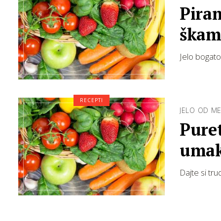
Piram
škam
Jelo bogato
RECEPTI
JELO OD M
Pure
umaku
Dajte si tru