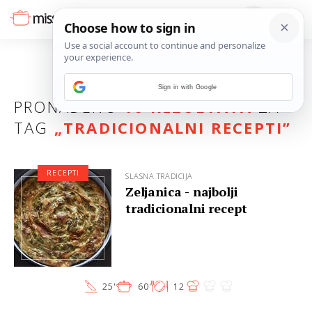
Sign in with Google
PRONAĐENO
16 REZULTATA
ZA
TAG
„
TRADICIONALNI RECEPTI
”
RECEPTI
SLASNA TRADICIJA
Zeljanica - najbolji
tradicionalni recept
25'
60'
12