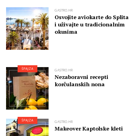
GASTRO.HR
Osvojite aviokarte do Splita
i uživajte u tradicionalnim
okusima
ŠPAJZA
GASTRO.HR
Nezaboravni recepti
korčulanskih nona
ŠPAJZA
GASTRO.HR
Makeover Kaptolske kleti