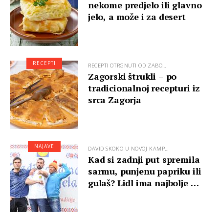
nekome predjelo ili glavno
jelo, a može i za desert
RECEPTI
RECEPTI OTRGNUTI OD ZABO…
Zagorski štrukli – po
tradicionalnoj recepturi iz
srca Zagorja
NAJAVE
DAVID SKOKO U NOVOJ KAMP…
Kad si zadnji put spremila
sarmu, punjenu papriku ili
gulaš? Lidl ima najbolje …