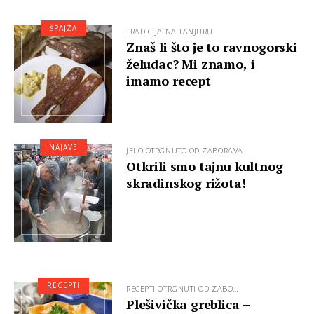
ŠPAJZA
TRADICIJA NA TANJURU
Znaš li što je to ravnogorski
želudac? Mi znamo, i
imamo recept
NAJAVE
JELO OTRGNUTO OD ZABORAVA
Otkrili smo tajnu kultnog
skradinskog rižota!
RECEPTI
RECEPTI OTRGNUTI OD ZABO…
Plešivička greblica –