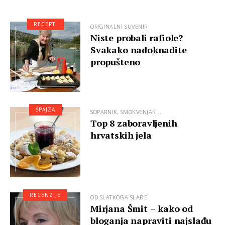
RECEPTI
ORIGINALNI SUVENIR
Niste probali rafiole?
Svakako nadoknadite
propušteno
ŠPAJZA
SOPARNIK, SMOKVENJAK...
Top 8 zaboravljenih
hrvatskih jela
RECENZIJE
OD SLATKOGA SLAĐE
Mirjana Šmit – kako od
bloganja napraviti najslađu