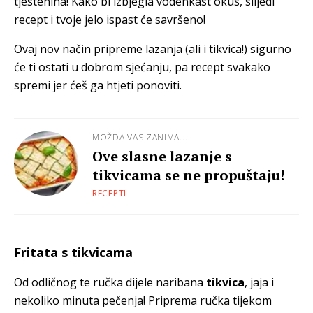
tjestenina! Kako bi izbjegla vodenkast okus, slijedi
recept i tvoje jelo ispast će savršeno!
Ovaj nov način pripreme lazanja (ali i tikvica!) sigurno
će ti ostati u dobrom sjećanju, pa recept svakako
spremi jer ćeš ga htjeti ponoviti.
MOŽDA VAS ZANIMA...
Ove slasne lazanje s
tikvicama se ne propuštaju!
RECEPTI
Fritata s tikvicama
Od odličnog te ručka dijele naribana
tikvica
, jaja i
nekoliko minuta pečenja! Priprema ručka tijekom