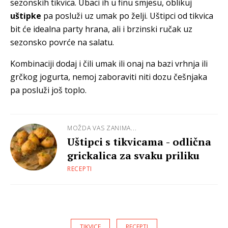
sezonskih tikvica. Ubaci ih u finu smjesu, oblikuj
uštipke
pa posluži uz umak po želji. Uštipci od tikvica
bit će idealna party hrana, ali i brzinski ručak uz
sezonsko povrće na salatu.
Kombinaciji dodaj i čili umak ili onaj na bazi vrhnja ili
grčkog jogurta, nemoj zaboraviti niti dozu češnjaka
pa posluži još toplo.
MOŽDA VAS ZANIMA...
Uštipci s tikvicama - odlična
grickalica za svaku priliku
RECEPTI
TIKVICE
RECEPTI