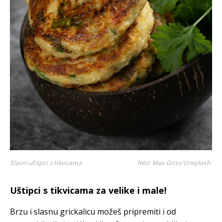
Slasni uštipci s tikvicama
foto: Max Griss/Unsplash
Uštipci s tikvicama za velike i male!
Brzu i slasnu grickalicu možeš pripremiti i od