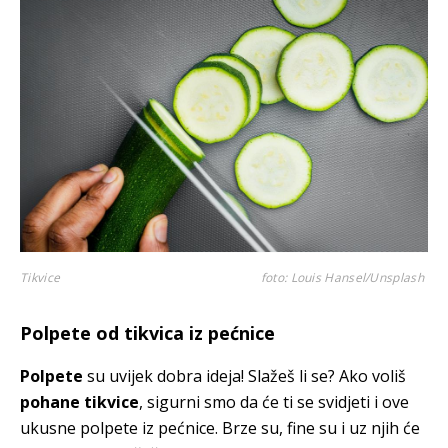
Tikvice
foto: Louis Hansel/Unsplash
Polpete od tikvica iz pećnice
Polpete
su uvijek dobra ideja! Slažeš li se? Ako voliš
pohane tikvice
, sigurni smo da će ti se svidjeti i ove
ukusne polpete iz pećnice. Brze su, fine su i uz njih će