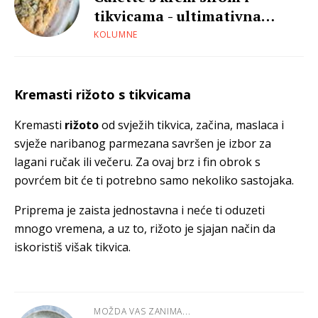
tikvicama - ultimativna
proljetna pita
KOLUMNE
Kremasti rižoto s tikvicama
Kremasti
rižoto
od svježih tikvica, začina, maslaca i
svježe naribanog parmezana savršen je izbor za
lagani ručak ili večeru. Za ovaj brz i fin obrok s
povrćem bit će ti potrebno samo nekoliko sastojaka.
Priprema je zaista jednostavna i neće ti oduzeti
mnogo vremena, a uz to, rižoto je sjajan način da
iskoristiš višak tikvica.
MOŽDA VAS ZANIMA...