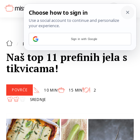
Sign in with Google
POVRĆE
RECEPTI
Naš top 11 prefinih jela s
tikvicama!
POVRĆE
10 MIN
15 MIN
2
SREDNJE