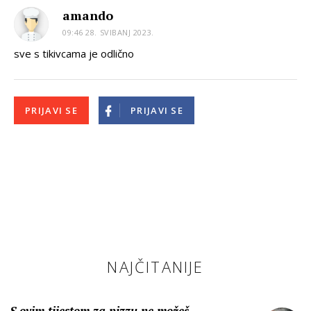
amando
09:46 28. SVIBANJ 2023.
sve s tikivcama je odlično
PRIJAVI SE
PRIJAVI SE
NAJČITANIJE
S ovim tijestom za pizzu ne možeš