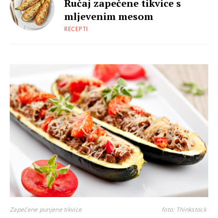
Ručaj zapečene tikvice s
mljevenim mesom
RECEPTI
Zapečene punjene tikvice
foto: Thinkstock