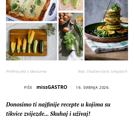
Prefina jela s tikvicama
foto: Shutterstock; Unsplash
missGASTRO
PIŠE
/
16. SVIBNJA 2026.
Donosimo ti najfinije recepte u kojima su
tikvice zvijezde... Skuhaj i uživaj!