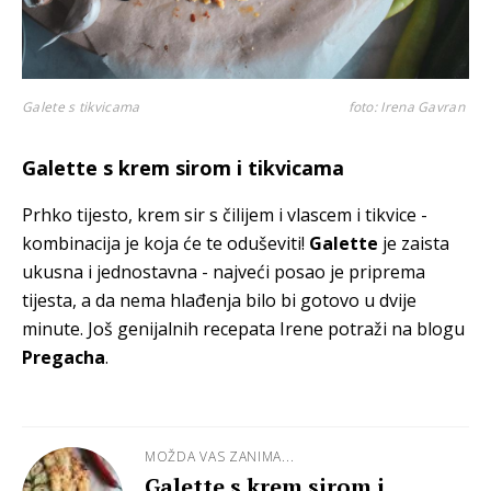
Galete s tikvicama
foto: Irena Gavran
Galette s krem sirom i tikvicama
Prhko tijesto, krem sir s čilijem i vlascem i tikvice -
kombinacija je koja će te oduševiti!
Galette
je zaista
ukusna i jednostavna - najveći posao je priprema
tijesta, a da nema hlađenja bilo bi gotovo u dvije
minute. Još genijalnih recepata Irene potraži na blogu
Pregacha
.
MOŽDA VAS ZANIMA...
Galette s krem sirom i