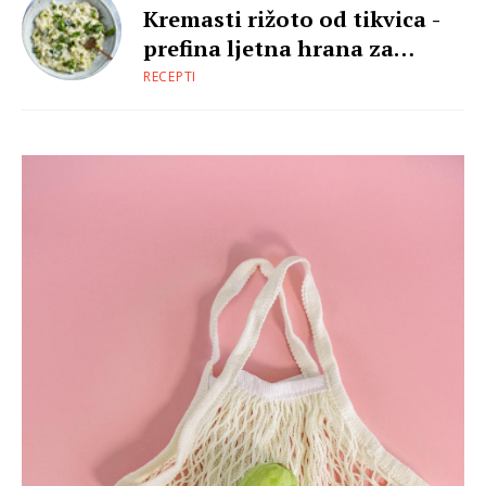
Kremasti rižoto od tikvica -
prefina ljetna hrana za
utjehu
RECEPTI