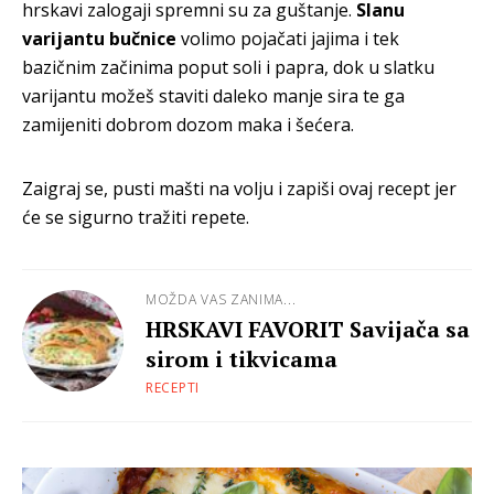
hrskavi zalogaji spremni su za guštanje.
Slanu
varijantu bučnice
volimo pojačati jajima i tek
bazičnim začinima poput soli i papra, dok u slatku
varijantu možeš staviti daleko manje sira te ga
zamijeniti dobrom dozom maka i šećera.
Zaigraj se, pusti mašti na volju i zapiši ovaj recept jer
će se sigurno tražiti repete.
MOŽDA VAS ZANIMA...
HRSKAVI FAVORIT Savijača sa
sirom i tikvicama
RECEPTI