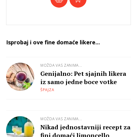
Isprobaj i ove fine domaće likere...
MOŽDA VAS ZANIMA...
Genijalno: Pet sjajnih likera
iz samo jedne boce votke
ŠPAJZA
MOŽDA VAS ZANIMA...
Nikad jednostavniji recept za
fini domaći limoncello