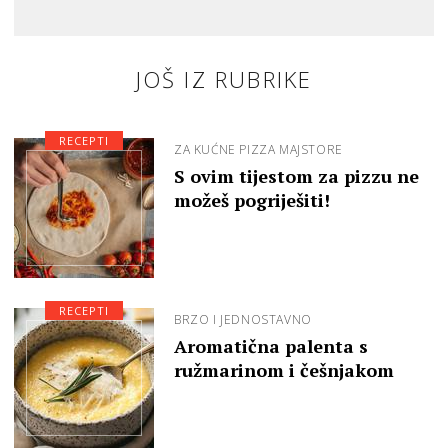
JOŠ IZ RUBRIKE
RECEPTI
ZA KUĆNE PIZZA MAJSTORE
S ovim tijestom za pizzu ne
možeš pogriješiti!
RECEPTI
BRZO I JEDNOSTAVNO
Aromatična palenta s
ružmarinom i češnjakom