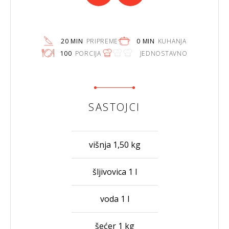
20 MIN
PRIPREME
0 MIN
KUHANJA
100
PORCIJA
JEDNOSTAVNO
SASTOJCI
višnja 1,50 kg
šljivovica 1 l
voda 1 l
šećer 1 kg