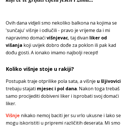
Ovih dana vidjeli smo nekoliko balkona na kojima se
'sunčaju' višnje i odlučili - pravo je vrijeme da i mi
napravimo domaći
višnjevac
, taj divan
liker od
višanja
koji uvijek dobro dođe za poklon ili pak kad
dođu gosti. A ionako imamo najbolji recept!
Koliko višnje stoje u rakiji?
Postupak traje otprilike pola sata, a višnje
u šljivovici
trebaju stajati
mjesec i pol dana
. Nakon toga trebaš
samo procijediti dobiveni liker i isprobati svoj domaći
liker.
Višnje
nikako nemoj baciti jer su vrlo ukusne i lako se
mogu iskoristiti u pripremi različitih deserata. Mi smo