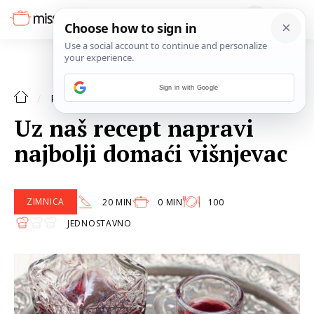
Sign in with Google
KOKTEL
RECEPTI
Uz naš recept napravi
najbolji domaći višnjevac
ZIMNICA
20 MIN
0 MIN
100
JEDNOSTAVNO