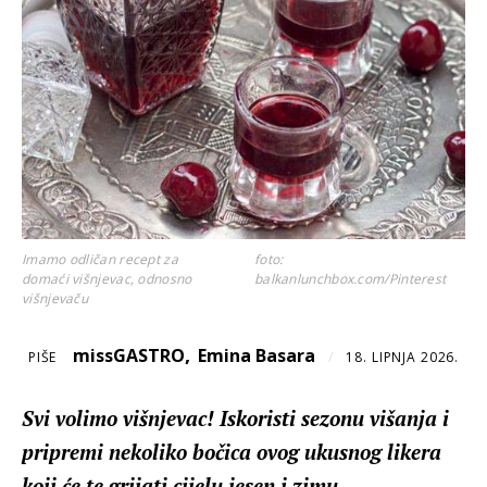
Imamo odličan recept za
foto:
domaći višnjevac, odnosno
balkanlunchbox.com/Pinterest
višnjevaču
,
missGASTRO
Emina Basara
PIŠE
/
18. LIPNJA 2026.
Svi volimo višnjevac! Iskoristi sezonu višanja i
pripremi nekoliko bočica ovog ukusnog likera
koji će te grijati cijelu jesen i zimu...