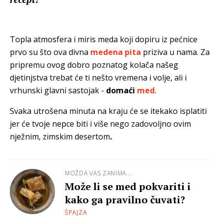
Topla atmosfera i miris meda koji dopiru iz pećnice
prvo su što ova divna
medena pita
priziva u nama. Za
pripremu ovog dobro poznatog kolača našeg
djetinjstva trebat će ti nešto vremena i volje, ali i
vrhunski glavni sastojak -
domaći
med
.
Svaka utrošena minuta na kraju će se itekako isplatiti
jer će tvoje nepce biti i više nego zadovoljno ovim
nježnim, zimskim desertom
.
MOŽDA VAS ZANIMA...
Može li se med pokvariti i
kako ga pravilno čuvati?
ŠPAJZA