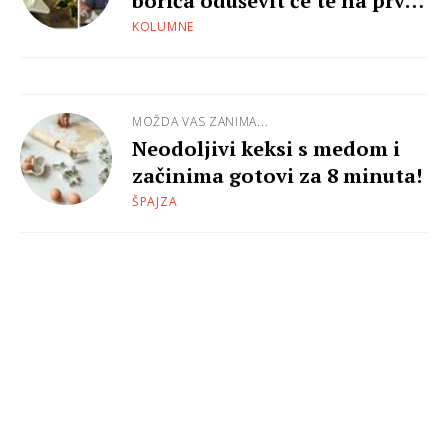
borića oduševit će te na prvi
pogled
KOLUMNE
MOŽDA VAS ZANIMA...
Neodoljivi keksi s medom i
začinima gotovi za 8 minuta!
ŠPAJZA