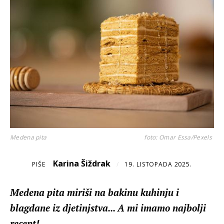
Medena pita
foto: Omar Essa/Pexels
Karina Šiždrak
PIŠE
/
19. LISTOPADA 2025.
Medena pita miriši na bakinu kuhinju i
blagdane iz djetinjstva... A mi imamo najbolji
recept!