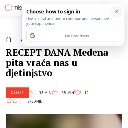
Sign in with Google
DESERT
RECEPTI
RECEPT DANA Medena
pita vraća nas u
djetinjstvo
DESERT
35 MIN
35 MIN
12
SREDNJE