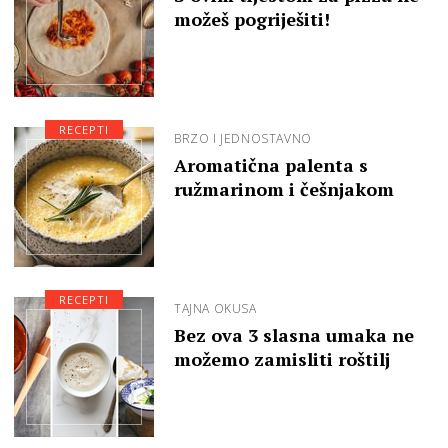
možeš pogriješiti!
RECEPTI
BRZO I JEDNOSTAVNO
Aromatična palenta s
ružmarinom i češnjakom
RECEPTI
TAJNA OKUSA
Bez ova 3 slasna umaka ne
možemo zamisliti roštilj