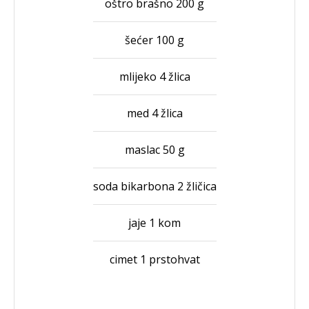
oštro brašno 200 g
šećer 100 g
mlijeko 4 žlica
med 4 žlica
maslac 50 g
soda bikarbona 2 žličica
jaje 1 kom
cimet 1 prstohvat