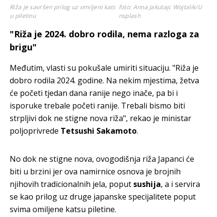
Riža je savršen prilog uz omiljeni kats
foto: Anna Jakutajc Wojtalik/U
u piletinu
nsplash
"Riža je 2024. dobro rodila, nema razloga za
brigu"
Međutim, vlasti su pokušale umiriti situaciju. "Riža je
dobro rodila 2024. godine. Na nekim mjestima, žetva
će početi tjedan dana ranije nego inače, pa bi i
isporuke trebale početi ranije. Trebali bismo biti
strpljivi dok ne stigne nova riža", rekao je ministar
poljoprivrede
Tetsushi Sakamoto
.
No dok ne stigne nova, ovogodišnja riža Japanci će
biti u brzini jer ova namirnice osnova je brojnih
njihovih tradicionalnih jela, poput
sushija
, a i servira
se kao prilog uz druge japanske specijalitete poput
svima omiljene katsu piletine.