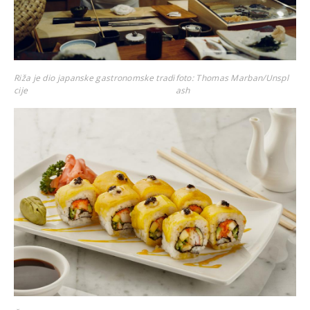
Riža je dio japanske gastronomske tradi
foto: Thomas Marban/Unspl
cije
ash