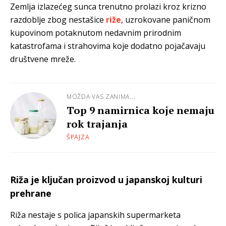
Zemlja izlazećeg sunca trenutno prolazi kroz krizno
razdoblje zbog nestašice
riže
, uzrokovane paničnom
kupovinom potaknutom nedavnim prirodnim
katastrofama i strahovima koje dodatno pojačavaju
društvene mreže.
MOŽDA VAS ZANIMA...
Top 9 namirnica koje nemaju
rok trajanja
ŠPAJZA
Riža je ključan proizvod u japanskoj kulturi
prehrane
Riža nestaje s polica japanskih supermarketa