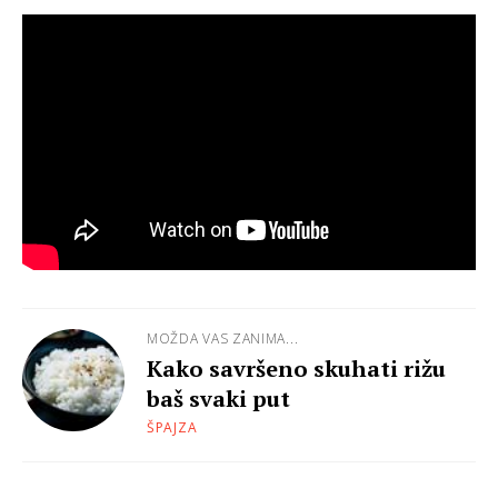
MOŽDA VAS ZANIMA...
Kako savršeno skuhati rižu
baš svaki put
ŠPAJZA