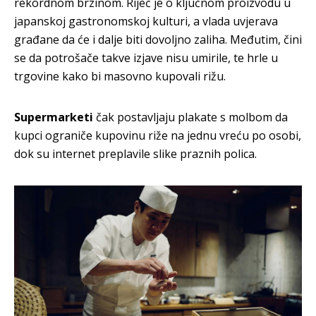
rekordnom brzinom. Riječ je o ključnom proizvodu u
japanskoj gastronomskoj kulturi, a vlada uvjerava
građane da će i dalje biti dovoljno zaliha. Međutim, čini
se da potrošače takve izjave nisu umirile, te hrle u
trgovine kako bi masovno kupovali rižu.
Supermarketi
čak postavljaju plakate s molbom da
kupci ograniče kupovinu riže na jednu vreću po osobi,
dok su internet preplavile slike praznih polica.