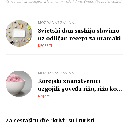
Što će biti sa sushijem ako nestane riže?
foto: Orkun Orcan/Unsplash
MOŽDA VAS ZANIMA...
Svjetski dan sushija slavimo
uz odličan recept za uramaki
RECEPTI
MOŽDA VAS ZANIMA...
Korejski znanstvenici
uzgojili goveđu rižu, rižu koja
sadrži proteine goveđeg
NAJAVE
mesa
Za nestašicu riže "krivi" su i turisti