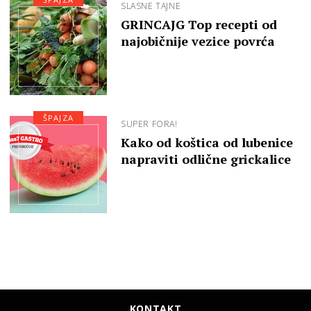
SLASNE TAJNE
GRINCAJG Top recepti od
najobičnije vezice povrća
ŠPAJZA
SUPER FORA!
Kako od koštica od lubenice
napraviti odlične grickalice
KONTAKT