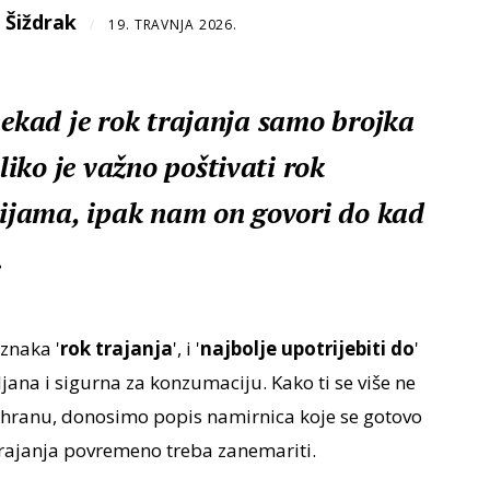
 Šiždrak
/
19. TRAVNJA 2026.
nekad je rok trajanja samo brojka
iko je važno poštivati rok
utijama, ipak nam on govori do kad
.
znaka '
rok trajanja
', i '
najbolje upotrijebiti do
'
ljana i sigurna za konzumaciju. Kako ti se više ne
hranu, donosimo popis namirnica koje se gotovo
trajanja povremeno treba zanemariti.