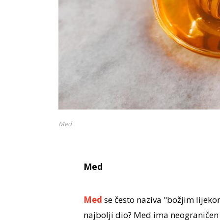
Med
Med
Med
se često naziva "božjim lijekom
najbolji dio? Med ima neograničen 