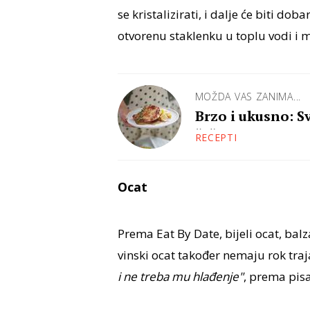
se kristalizirati, i dalje će biti dob
otvorenu staklenku u toplu vodi i mi
MOŽDA VAS ZANIMA...
Brzo i ukusno: S
češnjakom
RECEPTI
Ocat
Prema Eat By Date, bijeli ocat, bal
vinski ocat također nemaju rok traj
i ne treba mu hlađenje"
, prema pisa