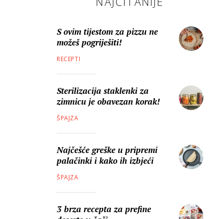
NAJČITANIJE
S ovim tijestom za pizzu ne
možeš pogriješiti!
RECEPTI
Sterilizacija staklenki za
zimnicu je obavezan korak!
ŠPAJZA
Najčešće greške u pripremi
palačinki i kako ih izbjeći
ŠPAJZA
3 brza recepta za prefine