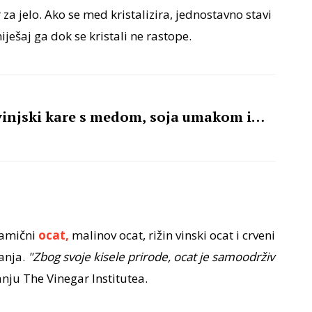
ar za jelo. Ako se med kristalizira, jednostavno stavi
ješaj ga dok se kristali ne rastope.
vinjski kare s medom, soja umakom i
zamični
ocat,
malinov ocat, rižin vinski ocat i crveni
anja.
"Zbog svoje kisele prirode, ocat je samoodrživ
nju The Vinegar Institutea.