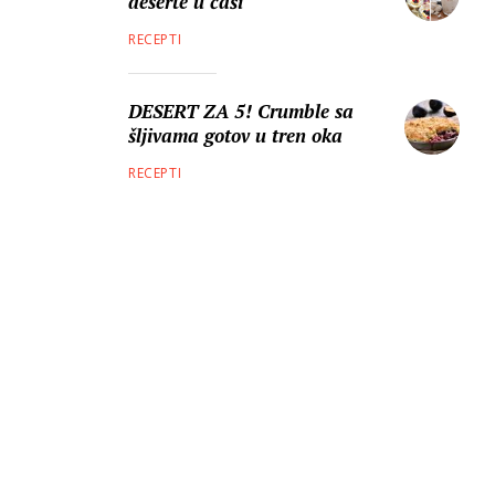
deserte u čaši
RECEPTI
DESERT ZA 5! Crumble sa
šljivama gotov u tren oka
RECEPTI