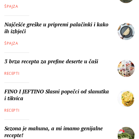
ŠPAJZA
Najčešće greške u pripremi palačinki i kako
ih izbjeći
ŠPAJZA
3 brza recepta za prefine deserte u čaši
RECEPTI
FINO I JEFTINO Slasni popečci od slanutka
i tikvica
RECEPTI
Sezona je mahuna, a mi imamo genijalne
recepte!