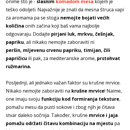
onime što je -
slasnim
komadom mesa
kojem je
teško odoljeti. Najvažnije je znati da mesna štruca vapi
za aromama pa se stoga
nemojte bojati većih
količina
onih začina koji baš vama najbolje
odgovaraju. Dodajte
pirjani luk, mrkvu, češnjak,
papriku
, ali nikako nemojte zaboraviti ni
peršin, mljevenu crvenu papriku, timijan, čili
papričicu
ili pak, za mediteranske arome,
prstohvat
ružmarina.
Posljednji, ali jednako važan faktor su krušne mrvice.
Nikako nemojte zaboraviti na
krušne mrvice
! Naime,
one imaju svoju
funkciju kod formiranja teksture
,
pomažu mesu da pusti sokove i zbog njih je čitava
stvar daleko sočnija. Također, krušne
mrvice i jaja
pomažu održati čitavu kombinaciju na mjestu
pa