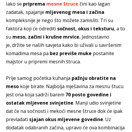
Iako se
priprema
mesne štruce
čini kao lagan
zadatak, spajanje
mljevenog mesa i začina
kompleksnije je nego što možete zamisliti. Tri su
faktora koji će odrediti
sočnost, okus i teksturu
, a to
su
meso, začini i krušne mrvice.
Jednostavno
je, držite se naših savjeta kako bi uživali u savršenim
komadima mesa pa
bez previše muke
postanite
majstor u pripremi mesnih štruca.
Prije samog početka kuhanja
pažnju obratite na
meso
koje birate. Najbolja mješavina za mesnu štucu
jest ona koja sadrži barem
70 posto govedine i
ostatak mljevene svinjetine
. Manji udio svinjetine
dat će na sočnosti i mekoći mesne štruce dok će ipak
prevladati
sjajan okus mljevene govedine
. Uz
dodatak odabranih začina, upravo će ova kombinacija