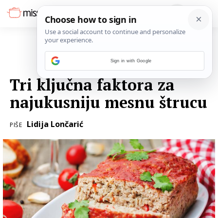
Sign in with Google
27. OŽUJKA 2017.
Tri ključna faktora za
najukusniju mesnu štrucu
Lidija Lončarić
PIŠE