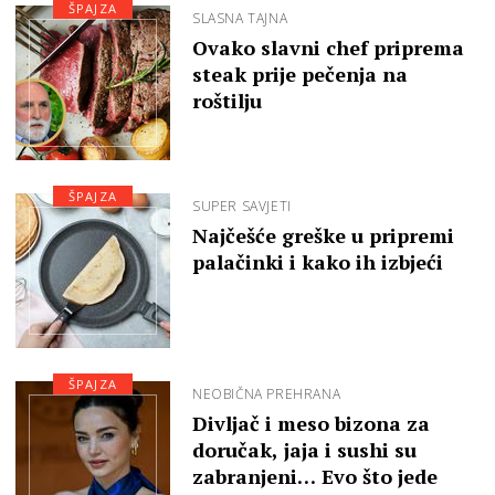
ŠPAJZA
SLASNA TAJNA
Ovako slavni chef priprema
steak prije pečenja na
roštilju
ŠPAJZA
SUPER SAVJETI
Najčešće greške u pripremi
palačinki i kako ih izbjeći
ŠPAJZA
NEOBIČNA PREHRANA
Divljač i meso bizona za
doručak, jaja i sushi su
zabranjeni… Evo što jede