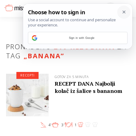
Sign in with Google
PRONAĐENO
210 REZULTATA
ZA
TAG
„
BANANA
”
RECEPTI
GOTOV ZA 5 MINUTA
RECEPT DANA Najbolji
kolač iz šalice s bananom
4'
3'
1