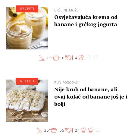
RECEPTI
BRŽE NE MOŽE
Osvježavajuća krema od
banane i grčkog jogurta
11'
0'
4
RECEPTI
PUN POGODAK
Nije kruh od banane, ali
ovaj kolač od banane još je i
bolji
25'
55'
24