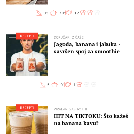
35'
70'
12
RECEPTI
DORUČAK IZ ČAŠE
Jagoda, banana i jabuka -
savršen spoj za smoothie
5'
0'
1
RECEPTI
VIRALAN GASTRO HIT
HIT NA TIKTOKU: Što kažeš
na banana kavu?