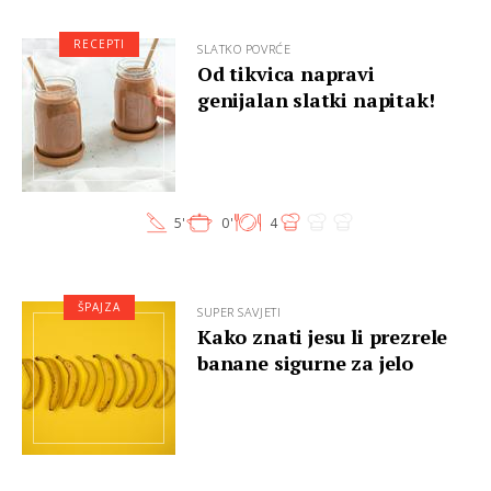
RECEPTI
SLATKO POVRĆE
Od tikvica napravi
genijalan slatki napitak!
5'
0'
4
ŠPAJZA
SUPER SAVJETI
Kako znati jesu li prezrele
banane sigurne za jelo