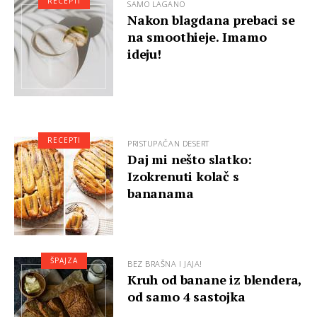
RECEPTI
SAMO LAGANO
Nakon blagdana prebaci se
na smoothieje. Imamo
ideju!
RECEPTI
PRISTUPAČAN DESERT
Daj mi nešto slatko:
Izokrenuti kolač s
bananama
ŠPAJZA
BEZ BRAŠNA I JAJA!
Kruh od banane iz blendera,
od samo 4 sastojka