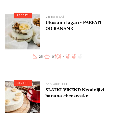
RECEPTI
DESERT U ČAŠI
Ukusan i lagan - PARFAIT
OD BANANE
25'
0'
4
RECEPTI
ZA SLADOKUSCE
SLATKI VIKEND Neodoljivi
banana cheesecake