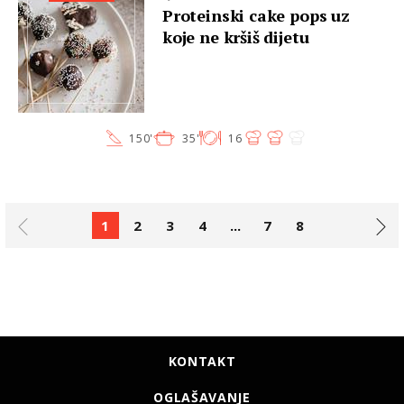
Proteinski cake pops uz
koje ne kršiš dijetu
150'
35'
16
1
2
3
4
...
7
8
KONTAKT
OGLAŠAVANJE