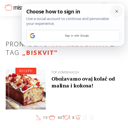
Sign in with Google
PRONAĐENO
107 REZULTATA
ZA
TAG
„
BISKVIT
”
RECEPTI
TOP KOMBINACIJA
Obožavamo ovaj kolač od
malina i kokosa!
15'
60'
8