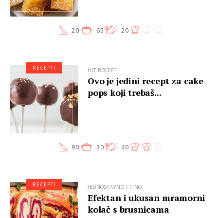
20'
65'
20
RECEPTI
HIT RECEPT
Ovo je jedini recept za cake
pops koji trebaš...
90'
30'
40
RECEPTI
JEDNOSTAVNO I FINO
Efektan i ukusan mramorni
kolač s brusnicama