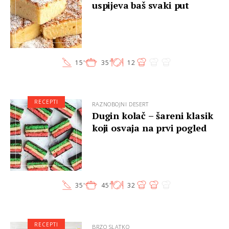
uspijeva baš svaki put
15'
35'
12
RECEPTI
RAZNOBOJNI DESERT
Dugin kolač – šareni klasik
koji osvaja na prvi pogled
35'
45'
32
RECEPTI
BRZO SLATKO