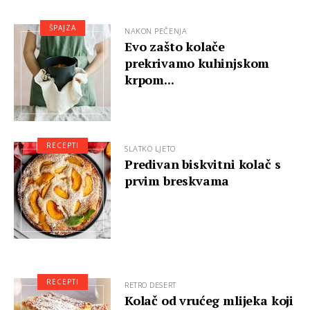
ŠPAJZA
NAKON PEČENJA
Evo zašto kolače
prekrivamo kuhinjskom
krpom...
RECEPTI
SLATKO LJETO
Predivan biskvitni kolač s
prvim breskvama
RECEPTI
RETRO DESERT
Kolač od vrućeg mlijeka koji