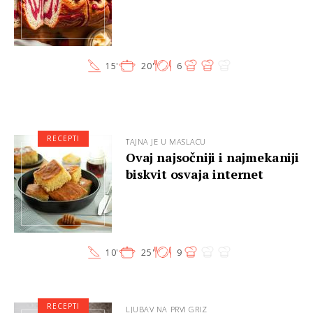
15'
20'
6
RECEPTI
TAJNA JE U MASLACU
Ovaj najsočniji i najmekaniji
biskvit osvaja internet
10'
25'
9
RECEPTI
LJUBAV NA PRVI GRIZ