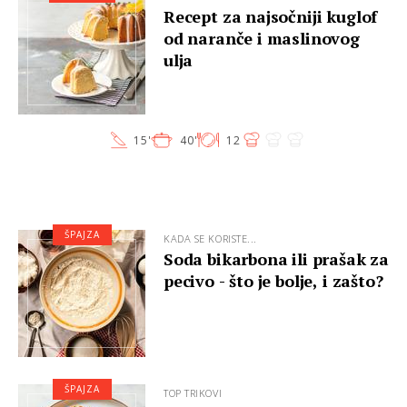
Recept za najsočniji kuglof
od naranče i maslinovog
ulja
15'
40'
12
ŠPAJZA
KADA SE KORISTE...
Soda bikarbona ili prašak za
pecivo - što je bolje, i zašto?
ŠPAJZA
TOP TRIKOVI