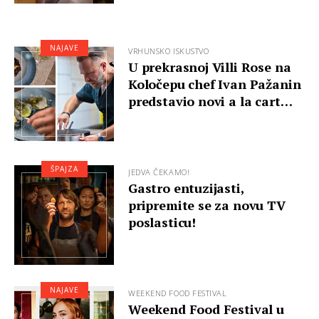
NAJAVE
VRHUNSKO ISKUSTVO
U prekrasnoj Villi Rose na
Koločepu chef Ivan Pažanin
predstavio novi a la cart…
ŠPAJZA
JEDVA ČEKAMO!
Gastro entuzijasti,
pripremite se za novu TV
poslasticu!
NAJAVE
WEEKEND FOOD FESTIVAL
Weekend Food Festival u