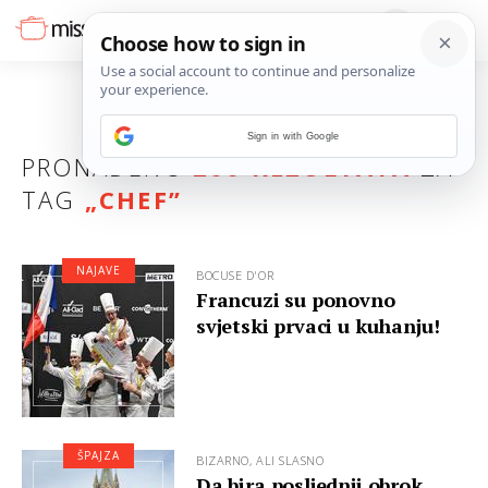
Sign in with Google
PRONAĐENO
200 REZULTATA
ZA
TAG
„
CHEF
”
NAJAVE
BOCUSE D'OR
Francuzi su ponovno
svjetski prvaci u kuhanju!
ŠPAJZA
BIZARNO, ALI SLASNO
Da bira posljednji obrok,