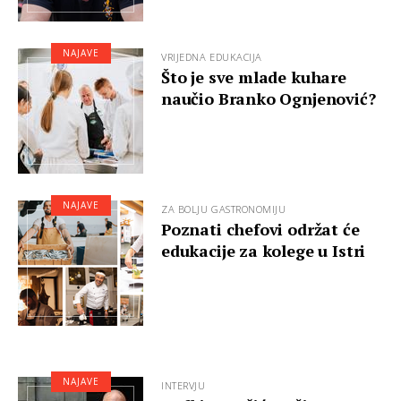
NAJAVE
VRIJEDNA EDUKACIJA
Što je sve mlade kuhare
naučio Branko Ognjenović?
NAJAVE
ZA BOLJU GASTRONOMIJU
Poznati chefovi održat će
edukacije za kolege u Istri
NAJAVE
INTERVJU