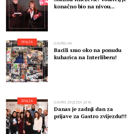
konačno bio na nivou...
ŠPAJZA
GASTRO.HR
Bacili smo oko na ponudu
kuharica na Interliberu!
ŠPAJZA
GASTRO ZVIJEZDA 2018.
Danas je zadnji dan za
prijave za Gastro zvijezdu!!!