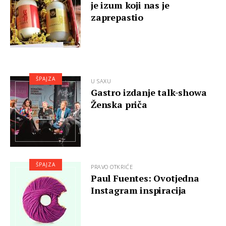
je izum koji nas je
zaprepastio
ŠPAJZA
U SAXU
Gastro izdanje talk-showa
Ženska priča
ŠPAJZA
PRAVO OTKRIĆE
Paul Fuentes: Ovotjedna
Instagram inspiracija