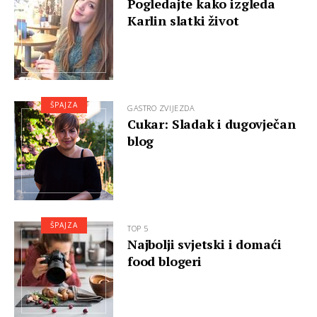
Pogledajte kako izgleda
Karlin slatki život
ŠPAJZA
GASTRO ZVIJEZDA
Cukar: Sladak i dugovječan
blog
ŠPAJZA
TOP 5
Najbolji svjetski i domaći
food blogeri