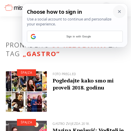
Sign in with Google
PRONAĐENO
80 REZULTATA
ZA
TAG
„
GASTRO
”
ŠPAJZA
FOTO PREGLED
Pogledajte kako smo mi
proveli 2018. godinu
ŠPAJZA
GASTRO ZVIJEZDA 2018.
Marina Knežević: Voditelj je