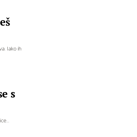
eš
a. Iako ih
se s
ce...