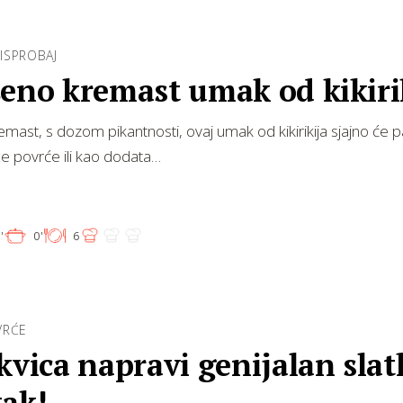
ISPROBAJ
šeno kremast umak od kikiri
emast, s dozom pikantnosti, ovaj umak od kikirikija sjajno će p
že povrće ili kao dodata…
'
0'
6
VRĆE
kvica napravi genijalan slat
tak!