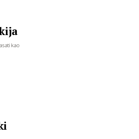
kija
asati kao
ki