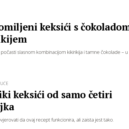
!
omiljeni keksići s čokoladom
ikijem
počasti slasnom kombinacijom kikirikija i tamne čokolade – u 
GUĆE
iki keksići od samo četiri
jka
jerovati da ovaj recept funkcionira, ali zaista jest tako.