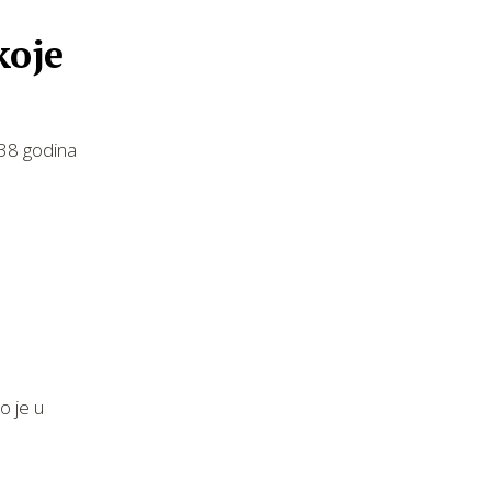
koje
138 godina
o je u