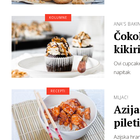
KOLUMNE
ANA'S BAKI
Čoko
kiki
Ovi cupcake
napitak.
RECEPTI
MLJAC!
Azija
pilet
Azijska hra