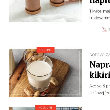
Tikvice ima
i u deserti
5
RECEPTI
GOTOVO ZA
Napra
kikir
Ako voliš p
se i ovaj j
KOLUMNE