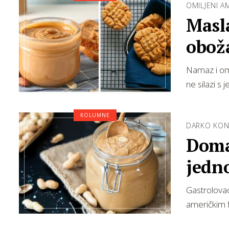
OMILJENI A
Masla
obož
Namaz i omi
ne silazi s 
KOLUMNE
DARKO KON
Doma
jedno
Gastrolovac
američkim f