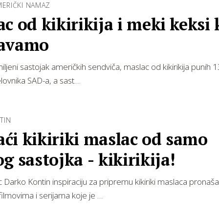
MERIČKI NAMAZ
c od kikirikija i meki keksi 
avamo
ljeni sastojak američkih sendviča, maslac od kikirikija punih 
jelovnika SAD-a, a sast…
TIN
ći kikiriki maslac od samo
g sastojka - kikirikija!
 Darko Kontin inspiraciju za pripremu kikiriki maslaca pronaša
ilmovima i serijama koje je …