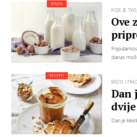
ŠPAJZA
KOJE JE TV
Ove 
pripr
Popularnost
danas možeš
RECEPTI
BRZO I FINO
Dan j
dvije
Dan je kikir