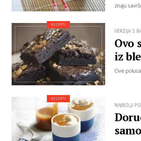
znaju savrš
RECEPTI
VERZIJA S 
Ovo s
iz bl
Ove polusat
RECEPTI
NAJBOLJI PO
Doru
samo 