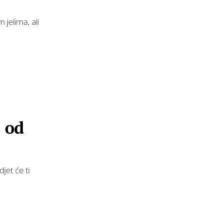
 jelima, ali
o od
jet će ti