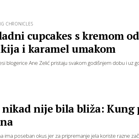
NG CHRONICLES
ladni cupcakes s kremom o
rikija i karamel umakom
si blogerice Ane Zelić pristaju svakom godišnjem dobu i uz g
 nikad nije bila bliža: Kung
ina
na ima poseban okus jer za pripremanje jela koriste razne zač