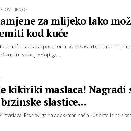
OJE OMILJENO?
zamjene za mlijeko lako mož
emiti kod kuće
 domaćih napitaka, poput onih od kokosa i badema, ne jenjav
 kupiti u svakoj većoj trgo…
!
e kikiriki maslaca! Nagradi 
 brzinske slastice...
iki maslaca! Proslavi ga na adekvatan način - uz brze i fine slasti