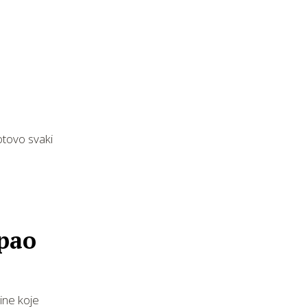
d
otovo svaki
 pao
ine koje