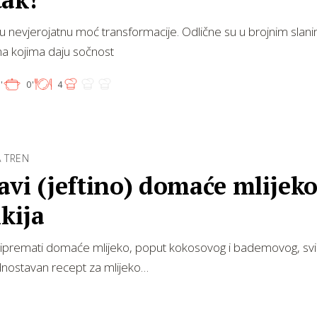
ju nevjerojatnu moć transformacije. Odlične su u brojnim slanim
ma kojima daju sočnost
'
0'
4
 TREN
vi (jeftino) domaće mlijek
ikija
ripremati domaće mlijeko, poput kokosovog i bademovog, svid
ednostavan recept za mlijeko…