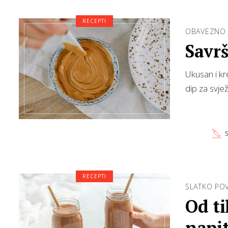
RECEPTI
OBAVEZNO 
Savr
Ukusan i kr
dip za svje
5
RECEPTI
SLATKO PO
Od ti
napi