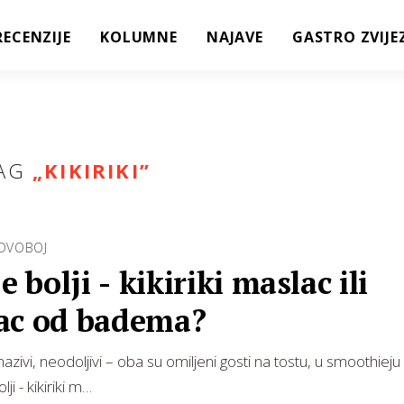
RECENZIJE
KOLUMNE
NAJAVE
GASTRO ZVIJE
AG
„
KIKIRIKI
”
 DVOBOJ
je bolji - kikiriki maslac ili
ac od badema?
zivi, neodoljivi – oba su omiljeni gosti na tostu, u smoothieju ili
lji - kikiriki m…