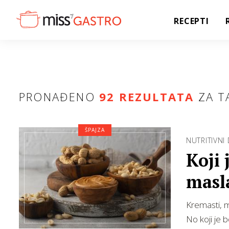
RECEPTI
PRONAĐENO
92 REZULTATA
ZA T
ŠPAJZA
NUTRITIVNI
Koji 
masl
Kremasti, ma
No koji je bo