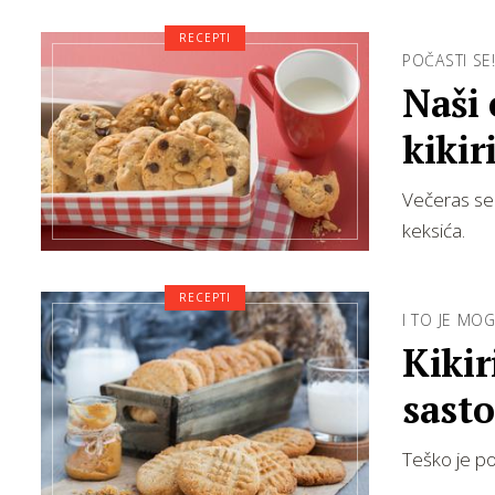
RECEPTI
POČASTI SE
Naši 
kikir
Večeras se 
keksića.
RECEPTI
I TO JE MO
Kikir
sasto
Teško je pov