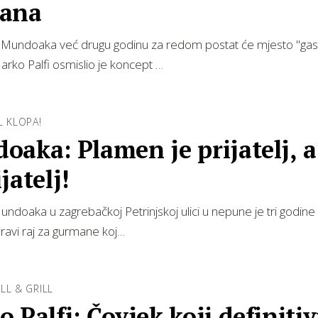
ana
Mundoaka već drugu godinu za redom postat će mjesto "ga
Marko Palfi osmislio je koncept …
L KLOPA!
aka: Plamen je prijatelj, a
jatelj!
ndoaka u zagrebačkoj Petrinjskoj ulici u nepune je tri godine
pravi raj za gurmane koj…
LL & GRILL
 Palfi: Čovjek koji definiti