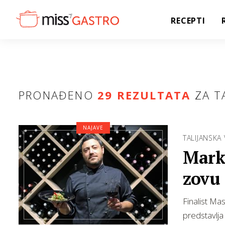
RECEPTI
PRONAĐENO
29 REZULTATA
ZA T
NAJAVE
TALIJANSKA
Mark
zovu
Finalist M
predstavlja