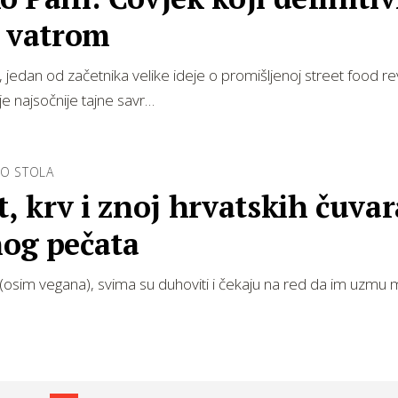
s vatrom
 jedan od začetnika velike ideje o promišljenoj street food revo
je najsočnije tajne savr…
DO STOLA
t, krv i znoj hrvatskih čuvar
og pečata
le (osim vegana), svima su duhoviti i čekaju na red da im uzmu 