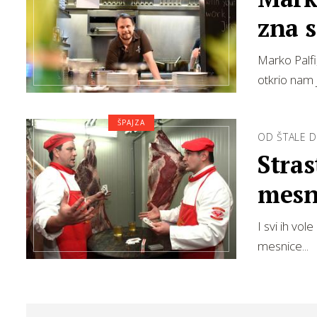
zna 
Marko Palfi,
otkrio nam 
ŠPAJZA
OD ŠTALE 
Stras
mesn
I svi ih vo
mesnice...