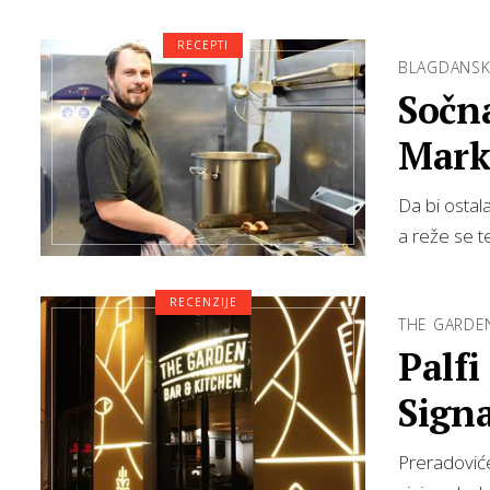
RECEPTI
BLAGDANSK
Sočna
Marka
Da bi ostal
a reže se 
RECENZIJE
THE GARDE
Palfi
Sign
Preradoviće