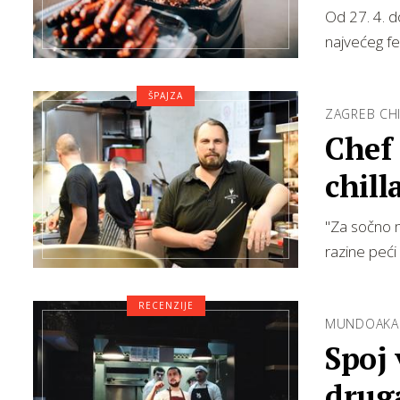
Od 27. 4. d
najvećeg fe
ŠPAJZA
ZAGREB CHI
Chef 
chill
"Za sočno m
razine peći
RECENZIJE
MUNDOAKA
Spoj 
druga