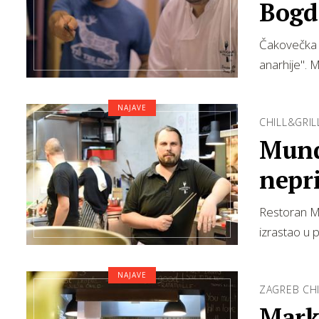
Bogd
Čakovečka 
anarhije". 
NAJAVE
CHILL&GRIL
Mundo
nepri
Restoran Mu
izrastao u 
NAJAVE
ZAGREB CHI
Marko