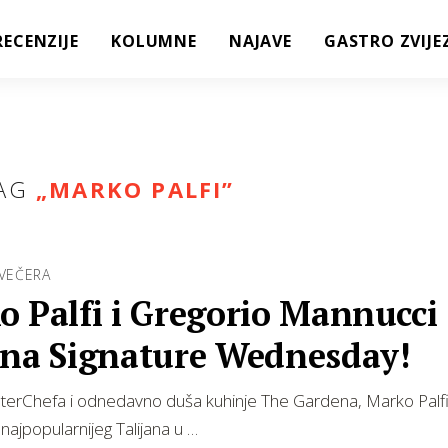
RECENZIJE
KOLUMNE
NAJAVE
GASTRO ZVIJE
AG
„
MARKO PALFI
”
 VEČERA
o Palfi i Gregorio Mannucci
 na Signature Wednesday!
asterChefa i odnedavno duša kuhinje The Gardena, Marko Palf
 najpopularnijeg Talijana u …