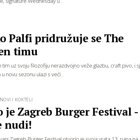
be, signature Wednesday u …
.
 Palfi pridružuje se The
en timu
tim uz svoju filozofiju nerazdvojno veže glazbu, craft pivo, i s
 u novu sezonu ulazi s veći…
NOVI I KOKTELI
 je Zagreb Burger Festival -
e nudi!
ani Zagreb Burger Festival otvorio je svoja vrata 13. rujna na