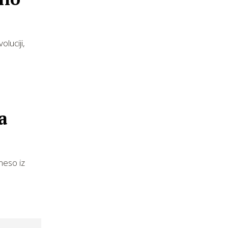
luciji,
a
meso iz