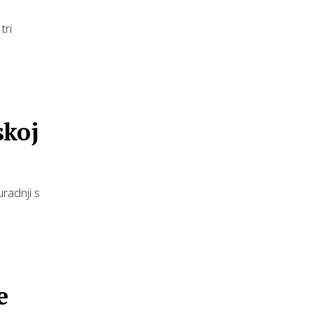
tri
skoj
uradnji s
e