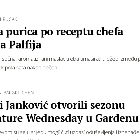
I RUČAK
 purica po receptu chefa
 Palfija
a sočna, aromatizirani maslac treba umasirati u džep između p
tek pola sata nakon pečen…
N BAR&KITCHEN
 i Janković otvorili sezonu
ature Wednesday u Gardenu
vom su se u srijedu mogli čuti uzdasi oduševljenja i iznenađe