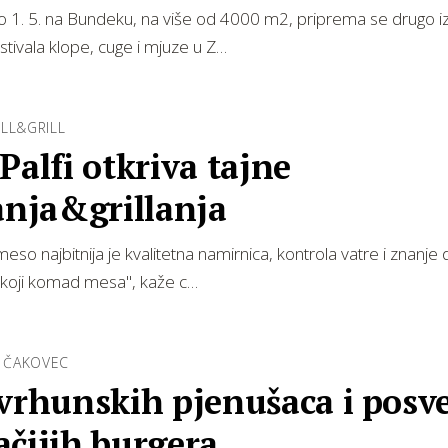
o 1. 5. na Bundeku, na više od 4000 m2, priprema se drugo i
stivala klope, cuge i mjuze u Z…
LL&GRILL
Palfi otkriva tajne
anja&grillanja
eso najbitnija je kvalitetna namirnica, kontrola vatre i znanje 
 koji komad mesa", kaže c…
 ČAKOVEC
vrhunskih pjenušaca i posv
čijih burgera