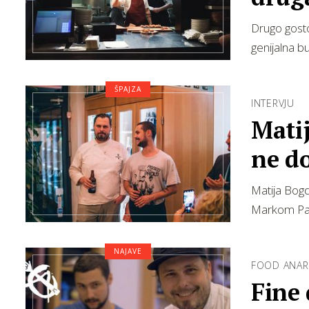
Drugo gosto
genijalna b
ŠPAJZA
INTERVJU
Mati
ne do
Matija Bogd
Markom Pal
NAJAVE
FOOD ANAR
Fine 