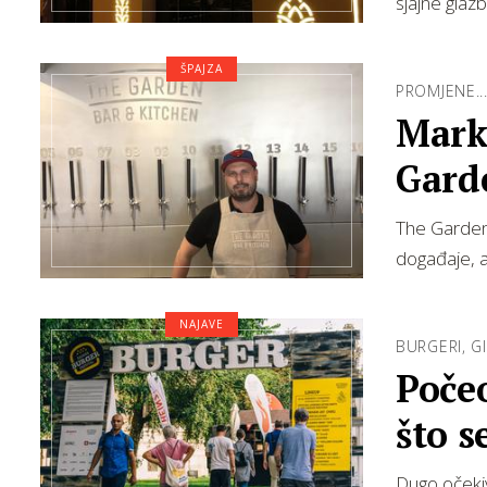
sjajne glaz
ŠPAJZA
PROMJENE..
Marko
Gard
The Garden 
događaje, a
NAJAVE
BURGERI, GI
Počeo
što s
Dugo očekiv