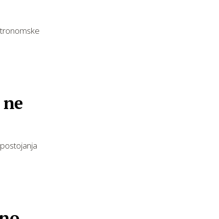
stronomske
 ne
 postojanja
vno