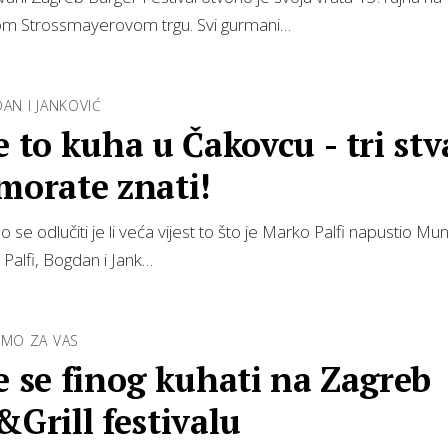
m Strossmayerovom trgu. Svi gurmani…
DAN I JANKOVIĆ
e to kuha u Čakovcu - tri stv
morate znati!
e odlučiti je li veća vijest to što je Marko Palfi napustio Mu
, Palfi, Bogdan i Jank…
SMO ZA VAS
e se finog kuhati na Zagreb
&Grill festivalu