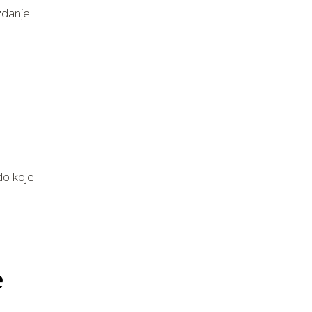
zdanje
do koje
e