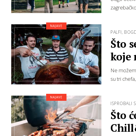
zagrebačko
NAJAVE
PALFI, BOG
Što s
koje 
Ne možemo s
su tri chefa
NAJAVE
ISPROBALI 
Što ć
Chill