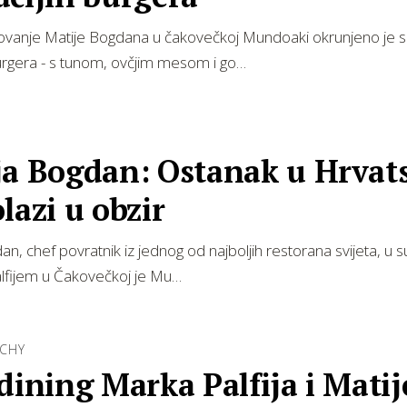
vanje Matije Bogdana u čakovečkoj Mundoaki okrunjeno je s 
urgera - s tunom, ovčjim mesom i go…
ja Bogdan: Ostanak u Hrvat
lazi u obzir
an, chef povratnik iz jednog od najboljih restorana svijeta, u s
fijem u Čakovečkoj je Mu…
CHY
dining Marka Palfija i Matij