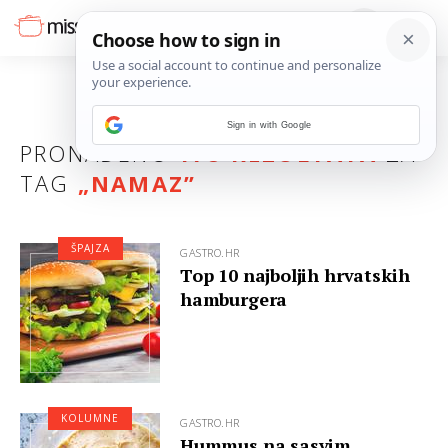
Sign in with Google
PRONAĐENO
178 REZULTATA
ZA
TAG
„
NAMAZ
”
ŠPAJZA
GASTRO.HR
Top 10 najboljih hrvatskih
hamburgera
KOLUMNE
GASTRO.HR
Hummus na sasvim