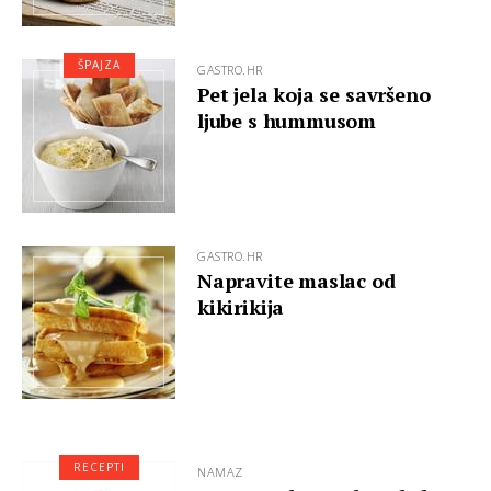
ŠPAJZA
GASTRO.HR
Pet jela koja se savršeno
ljube s hummusom
GASTRO.HR
Napravite maslac od
kikirikija
RECEPTI
NAMAZ