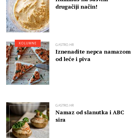
drugačiji način!
KOLUMNE
GASTRO.HR
Iznenadite nepca namazom
od leće i piva
GASTRO.HR
Namaz od slanutka i ABC
sira