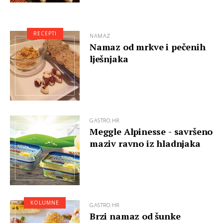
RECEPTI
NAMAZ
Namaz od mrkve i pečenih
lješnjaka
GASTRO.HR
Meggle Alpinesse - savršeno
maziv ravno iz hladnjaka
KOLUMNE
GASTRO.HR
Brzi namaz od šunke