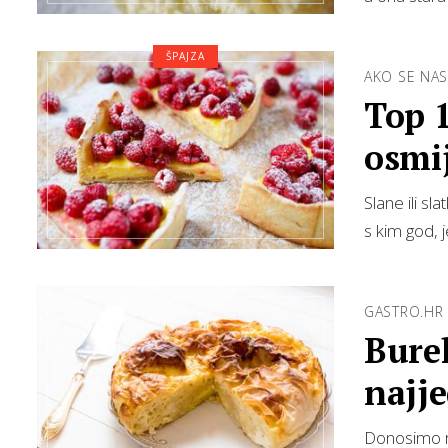
ŠPAJZA
AKO SE NAS
Top 1
osmi
Slane ili sl
s kim god, je
GASTRO.HR
Burek
najj
omilj
Donosimo re