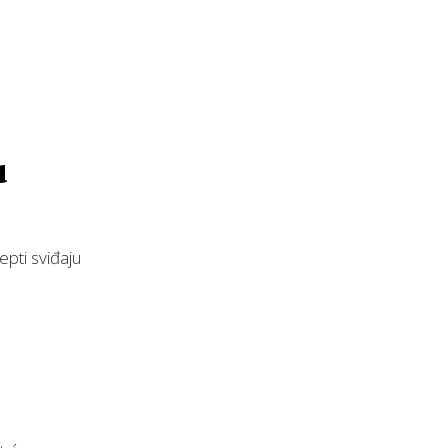
u
cepti sviđaju