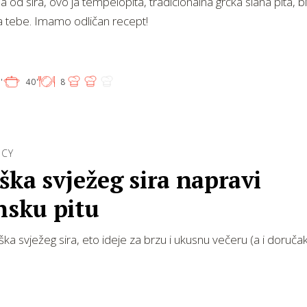
 od sira, ovo ja tempelopita, tradicionalna grčka slana pita, bi
a tebe. Imamo odličan recept!
'
40'
8
ICY
ška svježeg sira napravi
nsku pitu
ška svježeg sira, eto ideje za brzu i ukusnu večeru (a i doručak