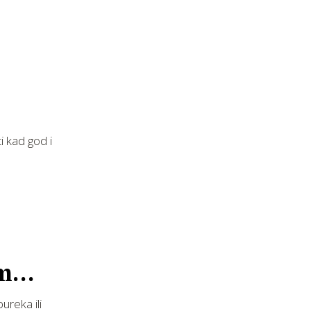
i kad god i
emu
ureka ili