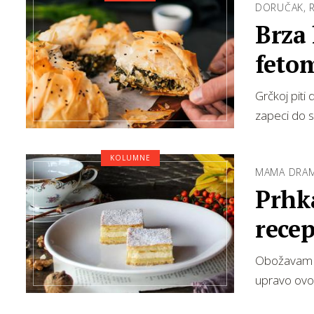
DORUČAK, 
Brza 
feto
Grčkoj piti
zapeci do s
KOLUMNE
MAMA DRA
Prhka
rece
Obožavam si
upravo ovo 