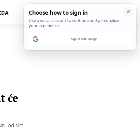
ZDA
Sign in with Google
t će
itu od sira.