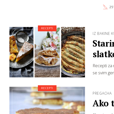
25
RECEPTI
IZ BAKINE 
Stari
slatk
Recepti za n
se svim ge
RECEPTI
PREGACHA
Ako t