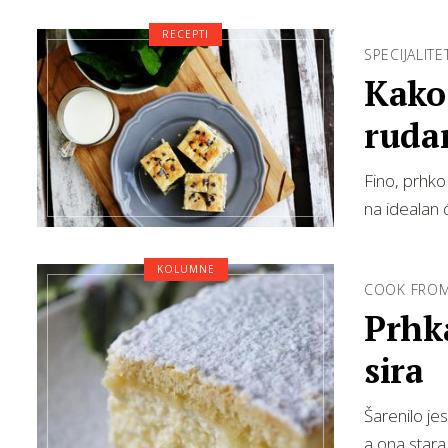
RECEPTI
SPECIJALIT
Kako
rudar
Fino, prhko
na idealan ć
KOLUMNE
COOK FRO
Prhka
sira
Šarenilo je
a ona stara 