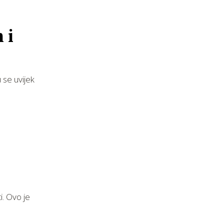
 i
 se uvijek
i. Ovo je