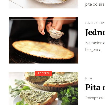
pite od sira
GASTRO.HR
Jedno
Na radionic
blogerice.
RECEPTI
PITA
Pita 
Recept za u