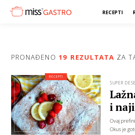
RECEPTI
PRONAĐENO
19 REZULTATA
ZA T
RECEPTI
SUPER DES
Lažna
i naji
Ovaj prefini
Okus je got