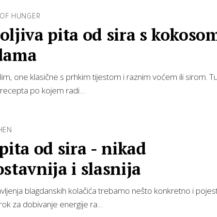
 OF HUNGER
ljiva pita od sira s kokosom
dama
lim, one klasične s prhkim tijestom i raznim voćem ili sirom. Tu
 recepta po kojem radi…
CHEN
pita od sira - nikad
stavnija i slasnija
ljenja blagdanskih kolačića trebamo nešto konkretno i pojest
ok za dobivanje energije ra…