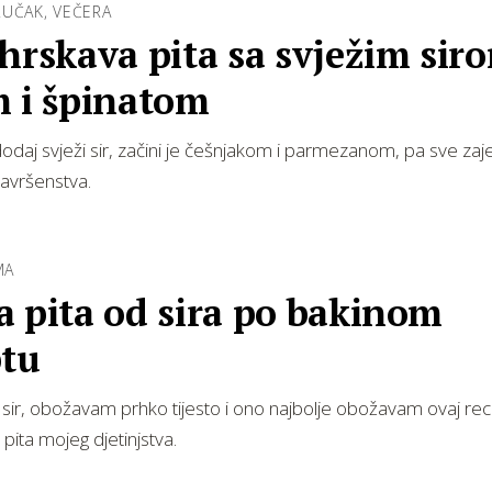
RUČAK, VEČERA
hrskava pita sa svježim sir
m i špinatom
 dodaj svježi sir, začini je češnjakom i parmezanom, pa sve za
avršenstva.
MA
 pita od sira po bakinom
ptu
r, obožavam prhko tijesto i ono najbolje obožavam ovaj rece
pita mojeg djetinjstva.