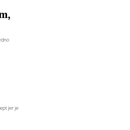
om,
jedno
pt jer je