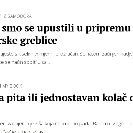
ET IZ SAMOBORA
 smo se upustili u pripremu
ske greblice
 tijesto s kiselim vrhnjem i prozračan, špinatom začinjen nadje
e se način spojiti u sa…
M MY BOOK
 pita ili jednostavan kolač 
seni zamijenila je kiša koja neumorno pada. Barem u Zagrebu. 
- "ak' je zima nije lav…