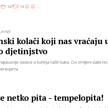
'
30'
16
KUHINJE
nski kolači koji nas vraćaju 
o djetinjstvo
ajukusnije slastice iz kuhinja naših baka...Ovi omiljeni slatki re
neracijama
e netko pita - tempelopita!