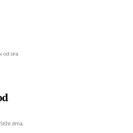
v od sira
od
Stiže zima,