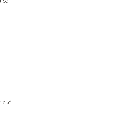
t će
 idući