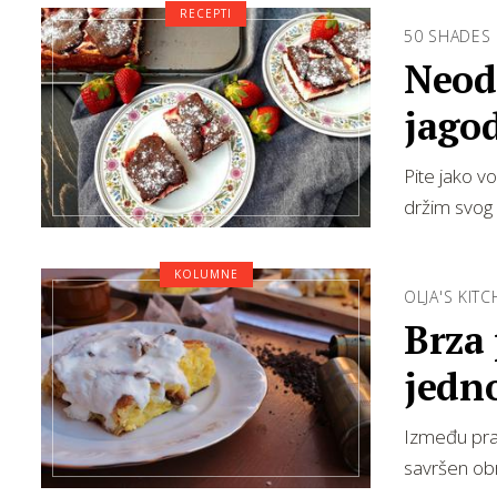
RECEPTI
50 SHADES
Neodo
jago
Pite jako vo
držim svog
KOLUMNE
OLJA'S KIT
Brza 
jedno
Između prav
savršen obr