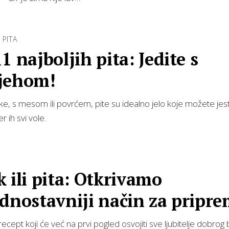
 PITA
1 najboljih pita: Jedite s
jehom!
atke, s mesom ili povrćem, pite su idealno jelo koje možete jest
r ih svi vole.
 ili pita: Otkrivamo
ednostavniji način za pripr
enog jela
cept koji će već na prvi pogled osvojiti sve ljubitelje dobrog b