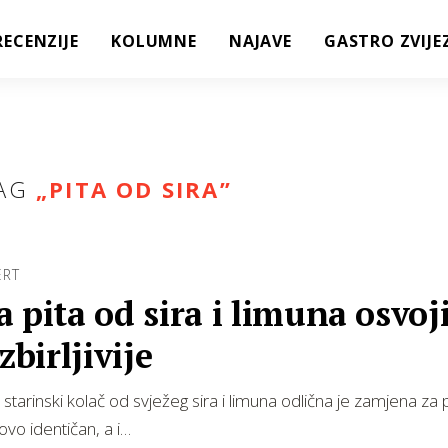
RECENZIJE
KOLUMNE
NAJAVE
GASTRO ZVIJE
AG
„
PITA OD SIRA
”
ERT
 pita od sira i limuna osvoji
zbirljivije
 starinski kolač od svježeg sira i limuna odlična je zamjena za p
ovo identičan, a i…