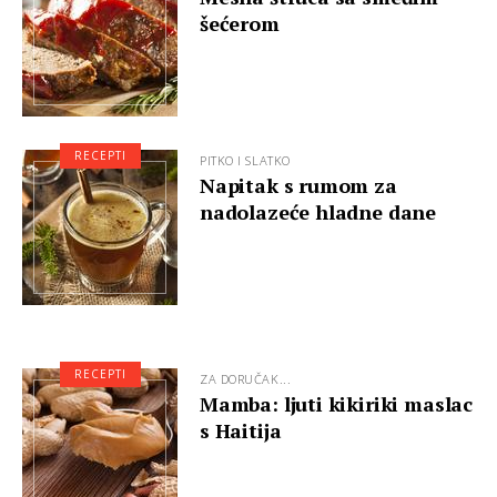
šećerom
RECEPTI
PITKO I SLATKO
Napitak s rumom za
nadolazeće hladne dane
RECEPTI
ZA DORUČAK...
Mamba: ljuti kikiriki maslac
s Haitija