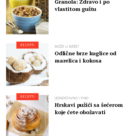
Granola: Zdravo i po
vlastitom guštu
RECEPTI
MOŽE LI BRŽE?
Odlične brze kuglice od
marelica i kokosa
RECEPTI
JEDNOSTAVNO I FINO
Hrskavi pužići sa šećerom
koje ćete obožavati