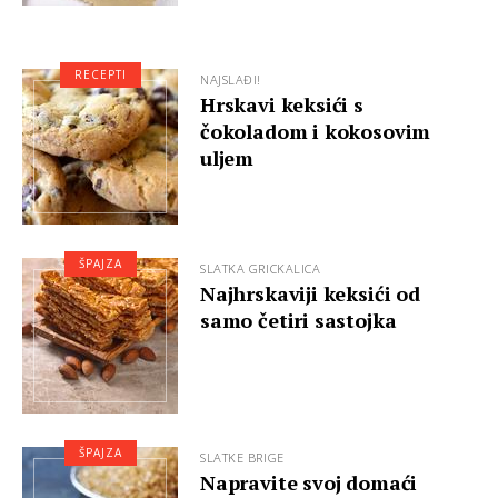
RECEPTI
NAJSLAĐI!
Hrskavi keksići s
čokoladom i kokosovim
uljem
ŠPAJZA
SLATKA GRICKALICA
Najhrskaviji keksići od
samo četiri sastojka
ŠPAJZA
SLATKE BRIGE
Napravite svoj domaći