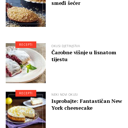
smeđi šećer
RECEPTI
OKUSI DJETINJSTVA
Čarobne višnje u lisnatom
tijestu
RECEPTI
NEKI NOVI OKUSI
Isprobajte: Fantastičan New
York cheesecake