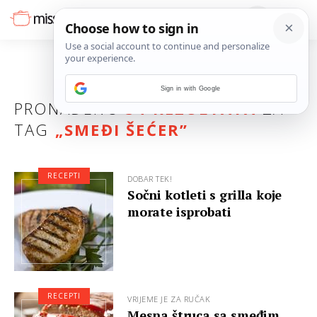
Sign in with Google
PRONAĐENO
34 REZULTATA
ZA
TAG
„
SMEĐI ŠEĆER
”
RECEPTI
DOBAR TEK!
Sočni kotleti s grilla koje
morate isprobati
RECEPTI
VRIJEME JE ZA RUČAK
Mesna štruca sa smeđim