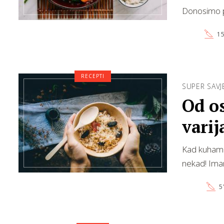
Donosimo p
15
RECEPTI
SUPER SAVJ
Od os
varij
Kad kuhamo 
nekad! Ima
5