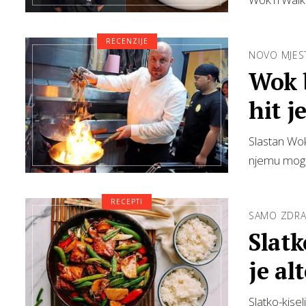
RECENZIJE
NOVO MJES
Wok 
hit j
Slastan Wok
njemu mogu 
RECEPTI
SAMO ZDR
Slatk
je al
Slatko-kisel