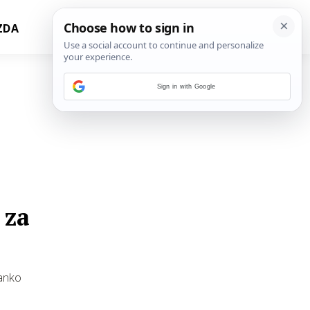
ZDA
Sign in with Google
 za
Tanko