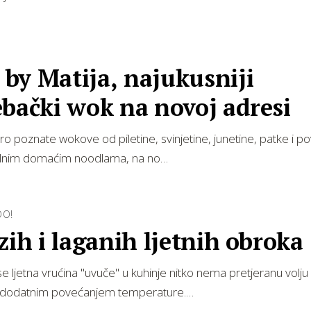
by Matija, najukusniji
bački wok na novoj adresi
o poznate wokove od piletine, svinjetine, junetine, patke i po
lnim domaćim noodlama, na no…
O!
zih i laganih ljetnih obroka
 ljetna vrućina "uvuče" u kuhinje nitko nema pretjeranu volju
 dodatnim povećanjem temperature.…