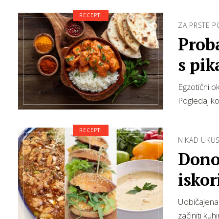
RECEPTI
ZA PRSTE P
Proba
s pi
Egzotični ok
Pogledaj ko
RECEPTI
NIKAD UKUS
Donos
iskor
Uobičajena 
začiniti kuh