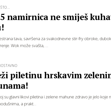
ŠTO...
5 namirnica ne smiješ kuha
!
estrana tava, savršena za svakodnevne stir-fry obroke, dubo
parenje. Wok može svašta, …
DNOSTAVNO
ži piletinu hrskavim zelen
unama!
oj su glavni likovi piletina i zelene mahune zdravo je jelo koje
vnodušnima, a prakt…