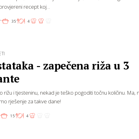
rovjereni recept koj…
'
35'
4
ETI
tataka - zapečena riža u 3
ante
rižu i tjesteninu, nekad je teško pogoditi točnu količinu. Ma,
mo rješenje za takve dane!
'
15'
4