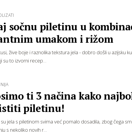
OLIZATI
j sočnu piletinu u kombinac
kantnim umakom i rižom
usi, žive boje i raznolika tekstura jela - dobro došli u azijsku ku
ji su to izvorni recep…
NIJA
imo ti 3 načina kako najbo
istiti piletinu!
su jela s piletinom svima već pomalo dosadila, zbog čega smo 
inju s nekoliko novih r…