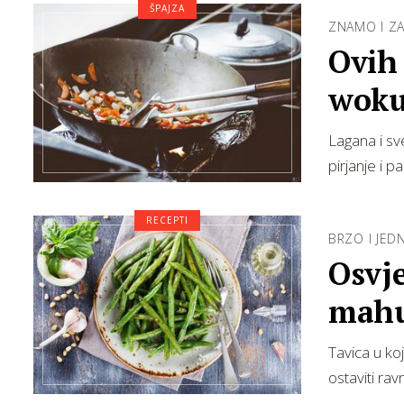
ŠPAJZA
ZNAMO I ZA
Ovih 
woku
Lagana i sv
pirjanje i 
RECEPTI
BRZO I JE
Osvje
mah
Tavica u koj
ostaviti ra