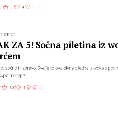
5'
5'
4
D MEDA
K ZA 5! Sočna piletina iz w
vrćem
o, sočno i - zdravo! Sve je to ova divna piletina iz woka s pov
uper recept!
'
10'
4