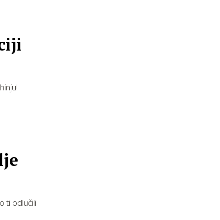
iji
hinju!
lje
ti odlučili