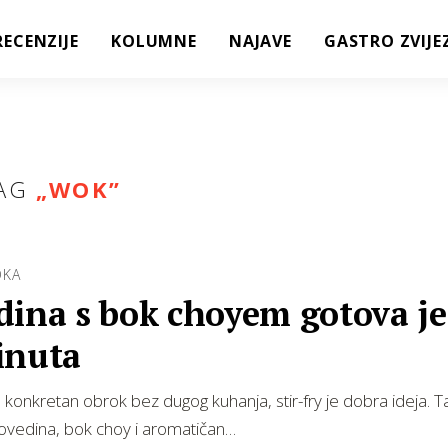
RECENZIJE
KOLUMNE
NAJAVE
GASTRO ZVIJE
AG
„
WOK
”
OKA
dina s bok choyem gotova je
inuta
a konkretan obrok bez dugog kuhanja, stir-fry je dobra ideja. 
ovedina, bok choy i aromatičan…