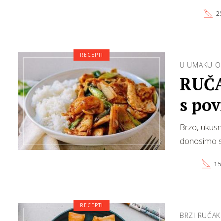
2
RECEPTI
U UMAKU O
RUČA
s po
Brzo, ukusn
donosimo s
15
RECEPTI
BRZI RUČAK