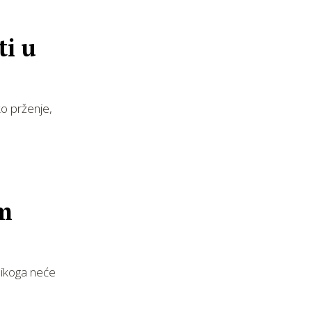
ti u
ko prženje,
im
 nikoga neće