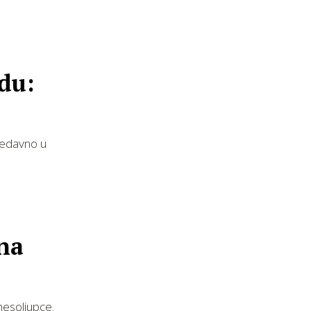
du:
nedavno u
čna
 mesoljupce.