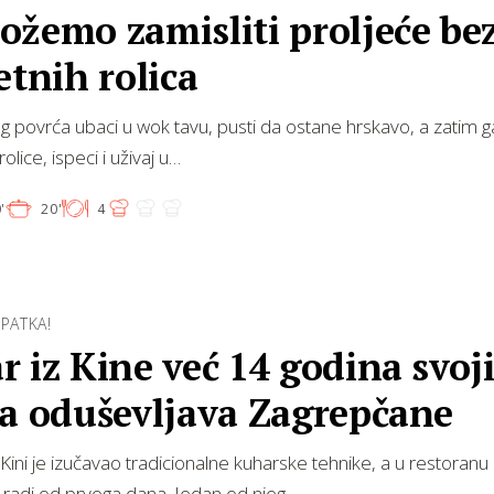
žemo zamisliti proljeće be
etnih rolica
g povrća ubaci u wok tavu, pusti da ostane hrskavo, a zatim 
rolice, ispeci i uživaj u…
'
20'
4
 PATKA!
 iz Kine već 14 godina svoj
ma oduševljava Zagrepčane
Kini je izučavao tradicionalne kuharske tehnike, a u restoranu
 radi od prvoga dana. Jedan od njeg…