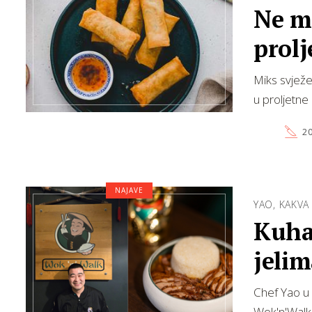
Ne mo
prolj
Miks svježe
u proljetne 
20
NAJAVE
YAO, KAKVA
Kuhar
jeli
Chef Yao u 
Wok'n'Walk