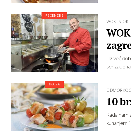
RECENZIJE
WOK IS OK
WOK 
zagre
Uz već dobr
senzaciona
ŠPAJZA
ODMORKOO
10 br
Kada nam se
kuhanjem i