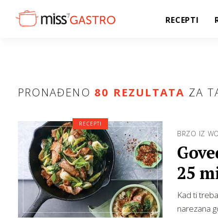
RECEPTI
PRONAĐENO
80 REZULTATA
ZA T
RECEPTI
BRZO IZ W
Gove
25 m
Kad ti treb
narezana g