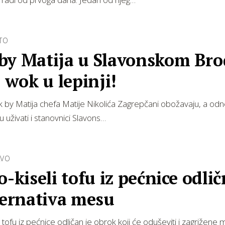
TO
by Matija u Slavonskom Bro
e wok u lepinji!
 by Matija chefa Matije Nikolića Zagrepčani obožavaju, a od
uživati i stanovnici Slavons…
AVO
o-kiseli tofu iz pećnice odli
ternativa mesu
i tofu iz pećnice odličan je obrok koji će oduševiti i zagrižene