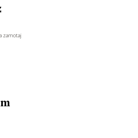
z
ga zamotaj
im