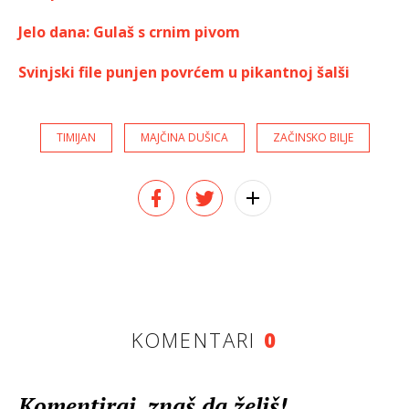
Jelo dana: Gulaš s crnim pivom
Svinjski file punjen povrćem u pikantnoj šalši
TIMIJAN
MAJČINA DUŠICA
ZAČINSKO BILJE
KOMENTARI
0
Komentiraj, znaš da želiš!