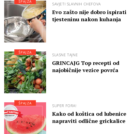
ŠPAJZA
SAVJETI SLAVNIH CHEFOVA
Evo zašto nije dobro ispirati
tjesteninu nakon kuhanja
ŠPAJZA
SLASNE TAJNE
GRINCAJG Top recepti od
najobičnije vezice povrća
ŠPAJZA
SUPER FORA!
Kako od koštica od lubenice
napraviti odlične grickalice