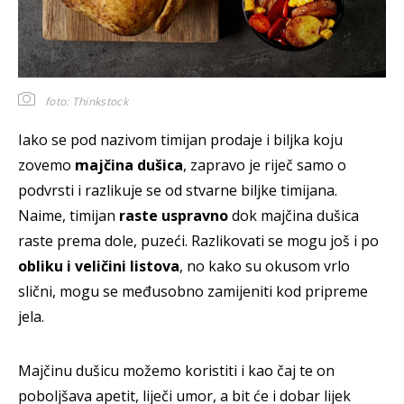
foto: Thinkstock
Iako se pod nazivom timijan prodaje i biljka koju
zovemo
majčina dušica
, zapravo je riječ samo o
podvrsti i razlikuje se od stvarne biljke timijana.
Naime, timijan
raste uspravno
dok majčina dušica
raste prema dole, puzeći. Razlikovati se mogu još i po
obliku i veličini listova
, no kako su okusom vrlo
slični, mogu se međusobno zamijeniti kod pripreme
jela.
Majčinu dušicu možemo koristiti i kao čaj te on
poboljšava apetit, liječi umor, a bit će i dobar lijek