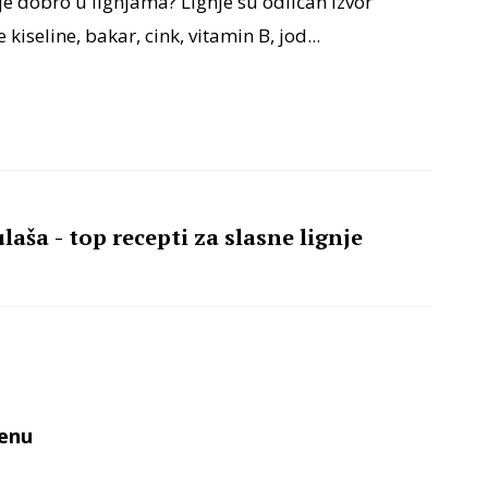
o je dobro u lignjama? Lignje su odličan izvor
iseline, bakar, cink, vitamin B, jod...
aša - top recepti za slasne lignje
renu