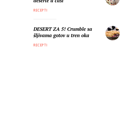
deserte u čaši
RECEPTI
DESERT ZA 5! Crumble sa
šljivama gotov u tren oka
RECEPTI