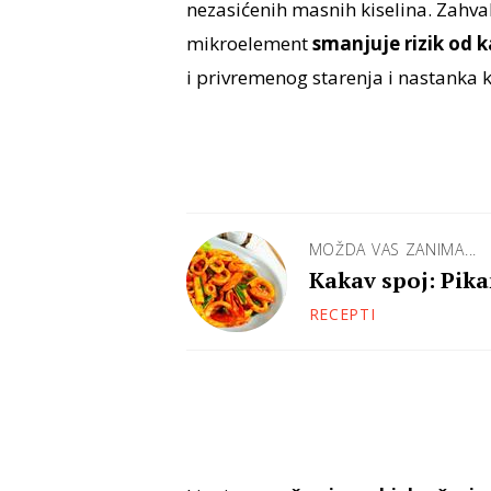
nezasićenih masnih kiselina. Zahva
mikroelement
smanjuje rizik od k
i privremenog starenja i nastanka 
MOŽDA VAS ZANIMA...
Kakav spoj: Pika
RECEPTI