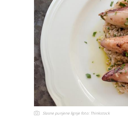
Slasne punjene lignje
foto: Thinkstock