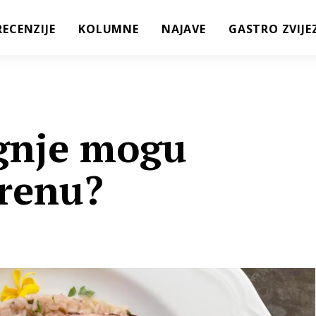
RECENZIJE
KOLUMNE
NAJAVE
GASTRO ZVIJE
ignje mogu
grenu?