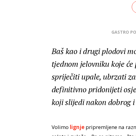
GASTRO P
Baš kao i drugi plodovi mo
tjednom jelovniku koje će 
spriječiti upale, ubrzati z
definitivno pridonijeti os
koji slijedi nakon dobrog 
Volimo
lignje
pripremljene na razne