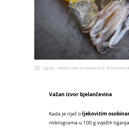
Lignje - odličan izvor proteina
foto: Shutterstoc
Važan izvor bjelančevina
Kada je riječ o
ljekovitim osobinam
mikrograma u 100 g svježih liganja)