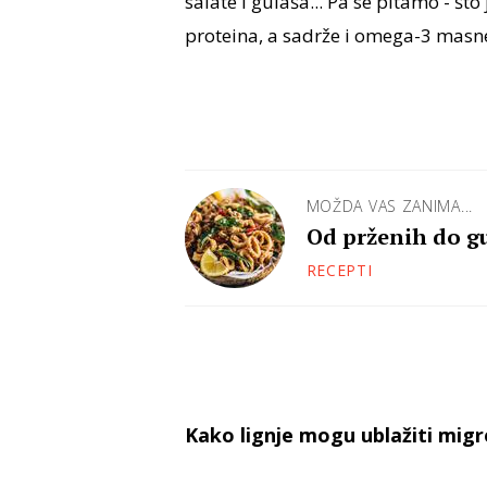
salate i gulaša... Pa se pitamo - št
proteina, a sadrže i omega-3 masne k
MOŽDA VAS ZANIMA...
Od prženih do gul
RECEPTI
Kako lignje mogu ublažiti mig