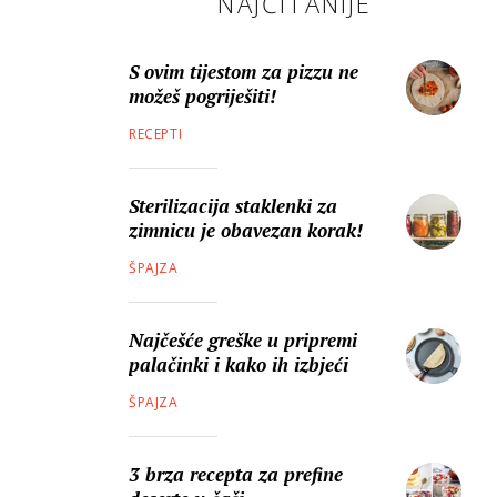
NAJČITANIJE
S ovim tijestom za pizzu ne
možeš pogriješiti!
RECEPTI
Sterilizacija staklenki za
zimnicu je obavezan korak!
ŠPAJZA
Najčešće greške u pripremi
palačinki i kako ih izbjeći
ŠPAJZA
3 brza recepta za prefine