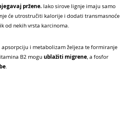
bjegavaj pržene.
Iako sirove lignje imaju samo
je će utrostručiti kalorije i dodati transmasnoće
zik od nekih vrsta karcinoma.
za apsorpciju i metabolizam željeza te formiranje
i vitamina B2 mogu
ublažiti migrene
, a fosfor
ube
.