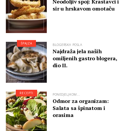
Neodoljiv spoj: Krastavci i
sir u hrskavom omotaču
ŠPAJZA
BLOGERSKA POSLA
Najdraža jela naših
omiljenih gastro blogera,
dio II.
RECEPTI
PONEDJELJKOM...
Odmor za organizam:
Salata sa špinatom i
orasima