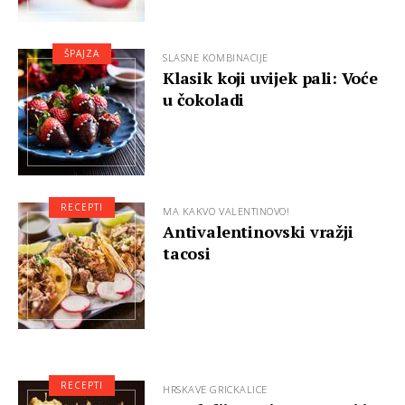
ŠPAJZA
SLASNE KOMBINACIJE
Klasik koji uvijek pali: Voće
u čokoladi
RECEPTI
MA KAKVO VALENTINOVO!
Antivalentinovski vražji
tacosi
RECEPTI
HRSKAVE GRICKALICE