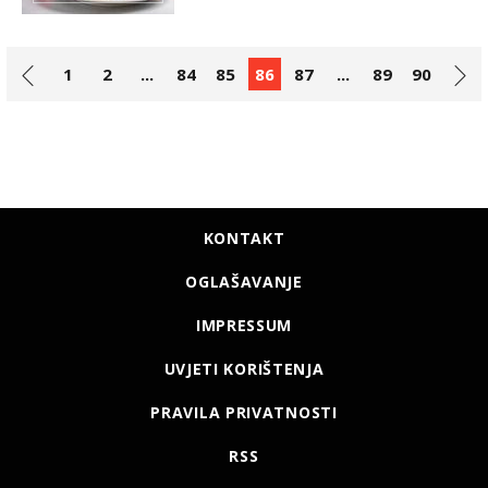
1
2
...
84
85
86
87
...
89
90
KONTAKT
OGLAŠAVANJE
IMPRESSUM
UVJETI KORIŠTENJA
PRAVILA PRIVATNOSTI
RSS