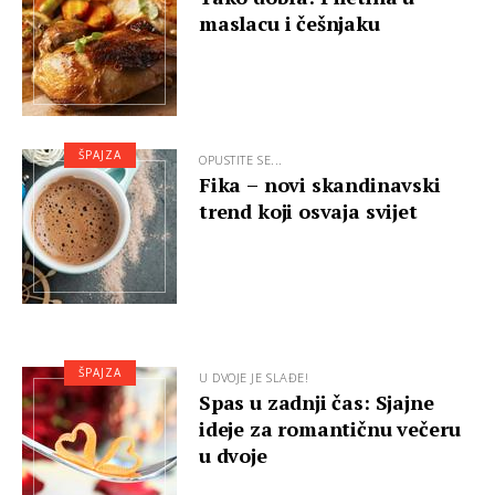
maslacu i češnjaku
ŠPAJZA
OPUSTITE SE...
Fika – novi skandinavski
trend koji osvaja svijet
ŠPAJZA
U DVOJE JE SLAĐE!
Spas u zadnji čas: Sjajne
ideje za romantičnu večeru
u dvoje