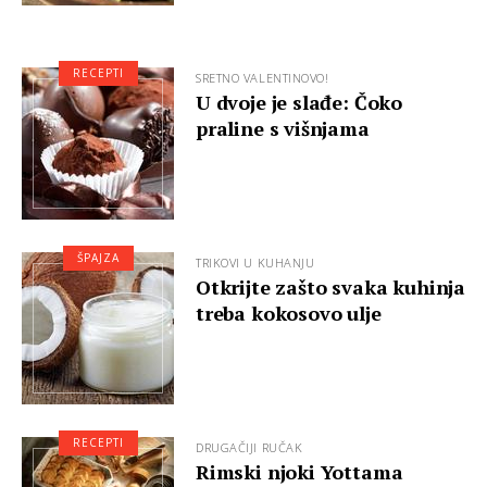
RECEPTI
SRETNO VALENTINOVO!
U dvoje je slađe: Čoko
praline s višnjama
ŠPAJZA
TRIKOVI U KUHANJU
Otkrijte zašto svaka kuhinja
treba kokosovo ulje
RECEPTI
DRUGAČIJI RUČAK
Rimski njoki Yottama