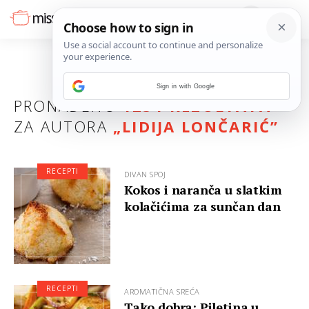
Sign in with Google
PRONAĐENO
1251 REZULTATA
ZA AUTORA
„LIDIJA LONČARIĆ”
RECEPTI
DIVAN SPOJ
Kokos i naranča u slatkim
kolačićima za sunčan dan
RECEPTI
AROMATIČNA SREĆA
Tako dobra: Piletina u