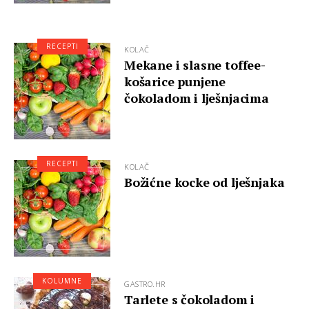
RECEPTI
KOLAČ
Mekane i slasne toffee-
košarice punjene
čokoladom i lješnjacima
RECEPTI
KOLAČ
Božićne kocke od lješnjaka
KOLUMNE
GASTRO.HR
Tarlete s čokoladom i