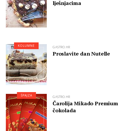
lješnjacima
KOLUMNE
GASTRO.HR
Proslavite dan Nutelle
ŠPAJZA
GASTRO.HR
Čarolija Mikado Premium
čokolada