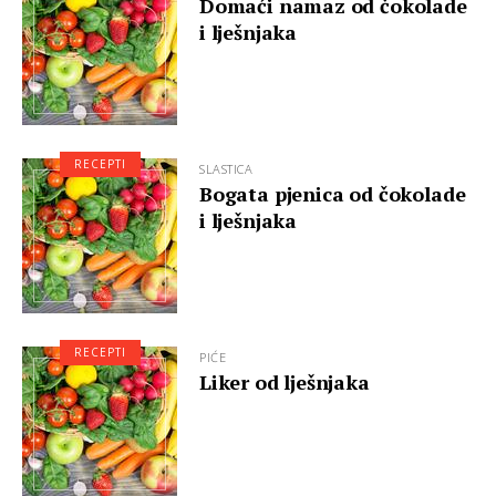
Domaći namaz od čokolade
i lješnjaka
RECEPTI
SLASTICA
Bogata pjenica od čokolade
i lješnjaka
RECEPTI
PIĆE
Liker od lješnjaka