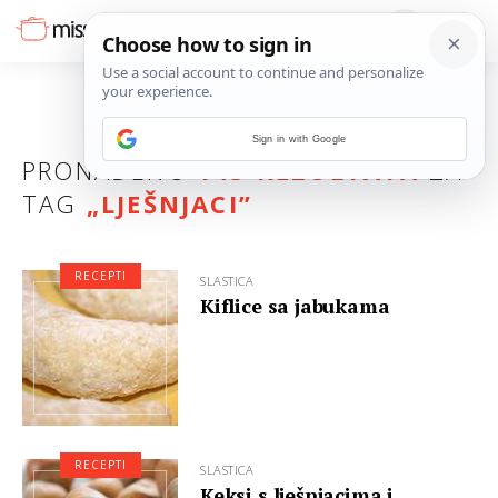
Sign in with Google
PRONAĐENO
143 REZULTATA
ZA
TAG
„
LJEŠNJACI
”
RECEPTI
SLASTICA
Kiflice sa jabukama
RECEPTI
SLASTICA
Keksi s lješnjacima i