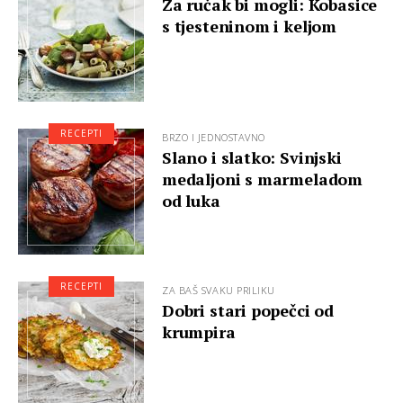
Za ručak bi mogli: Kobasice
s tjesteninom i keljom
RECEPTI
BRZO I JEDNOSTAVNO
Slano i slatko: Svinjski
medaljoni s marmeladom
od luka
RECEPTI
ZA BAŠ SVAKU PRILIKU
Dobri stari popečci od
krumpira