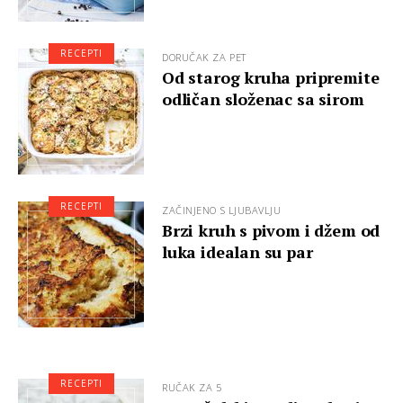
RECEPTI
DORUČAK ZA PET
Od starog kruha pripremite
odličan složenac sa sirom
RECEPTI
ZAČINJENO S LJUBAVLJU
Brzi kruh s pivom i džem od
luka idealan su par
RECEPTI
RUČAK ZA 5