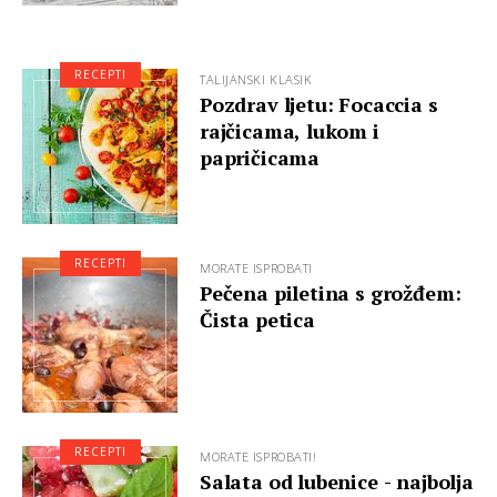
RECEPTI
TALIJANSKI KLASIK
Pozdrav ljetu: Focaccia s
rajčicama, lukom i
papričicama
RECEPTI
MORATE ISPROBATI
Pečena piletina s grožđem:
Čista petica
RECEPTI
MORATE ISPROBATI!
Salata od lubenice - najbolja