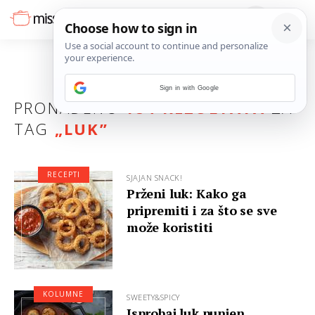
Sign in with Google
PRONAĐENO
184 REZULTATA
ZA
TAG
„
LUK
”
RECEPTI
SJAJAN SNACK!
Prženi luk: Kako ga
pripremiti i za što se sve
može koristiti
KOLUMNE
SWEETY&SPICY
Isprobaj luk punjen