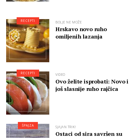
RECEPTI
BOLJE NE MOŽE
Hrskavo novo ruho
omiljenih lazanja
RECEPTI
VIDEO
Ovo želite isprobati: Novo i
još slasnije ruho rajčica
ŠPAJZA
SJAJAN TRIK!
Ostaci od sira savršen su