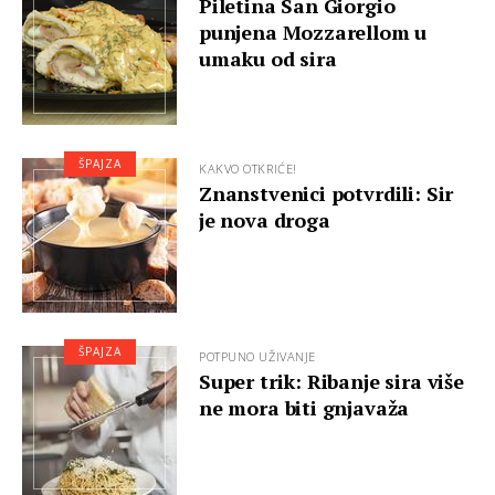
Piletina San Giorgio
punjena Mozzarellom u
umaku od sira
ŠPAJZA
KAKVO OTKRIĆE!
Znanstvenici potvrdili: Sir
je nova droga
ŠPAJZA
POTPUNO UŽIVANJE
Super trik: Ribanje sira više
ne mora biti gnjavaža