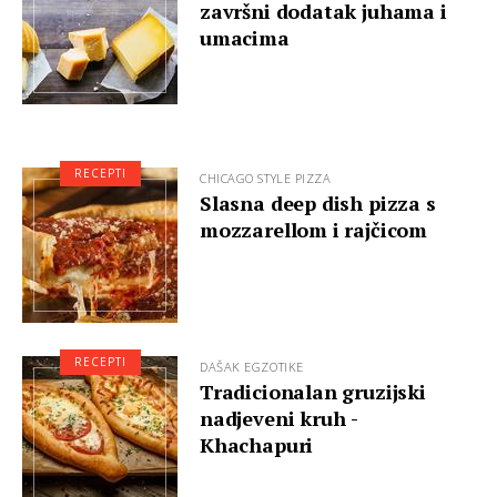
završni dodatak juhama i
umacima
RECEPTI
CHICAGO STYLE PIZZA
Slasna deep dish pizza s
mozzarellom i rajčicom
RECEPTI
DAŠAK EGZOTIKE
Tradicionalan gruzijski
nadjeveni kruh -
Khachapuri