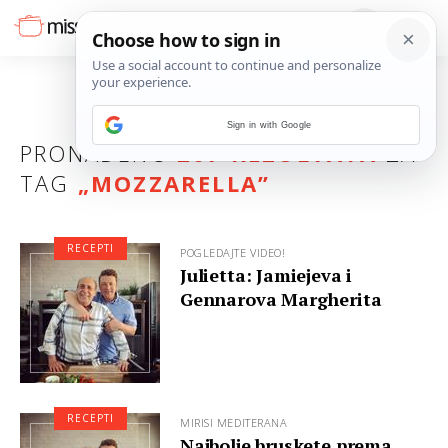
Sign in with Google
PRONAĐENO
207 REZULTATA
ZA
TAG
„
MOZZARELLA
”
RECEPTI
POGLEDAJTE VIDEO!
Julietta: Jamiejeva i
Gennarova Margherita
RECEPTI
MIRISI MEDITERANA
Najbolje bruskete prema