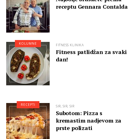
receptu Gennara Contalda
KOLUMNE
FITNESS KLINIKA
Fitness patlidžan za svaki
dan!
RECEPTI
SIR, SIR, SIR
Subotom: Pizza s
kremastim nadjevom za
prste polizati