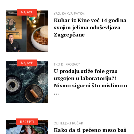
NAJAVE
YAO, KAKVA PATKA!
Kuhar iz Kine već 14 godina
svojim jelima oduševljava
Zagrepčane
NAJAVE
TKO BI PROBAO?
U prodaju stiže foie gras
uzgojen u laboratoriju?!
Nismo sigurni što mislimo o
…
RECEPTI
OBITELJSKI RUČAK
Kako da ti pečeno meso baš