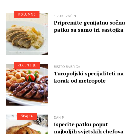
KOLUMNE
SLATKI ZAČIN
Pripremite genijalnu sočnu
patku sa samo tri sastojka
RECENZIJE
BISTRO BABRIGA
Turopoljski specijaliteti na
korak od metropole
ŠPAJZA
DAN P
Ispecite patku poput
najboljih svjetskih chefova