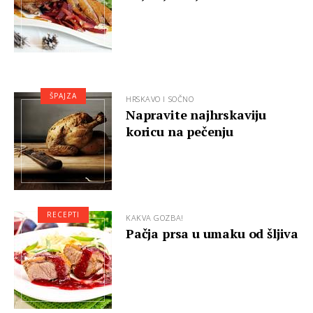
ŠPAJZA
HRSKAVO I SOČNO
Napravite najhrskaviju
koricu na pečenju
RECEPTI
KAKVA GOZBA!
Pačja prsa u umaku od šljiva