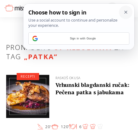
Sign in with Google
PRONAĐENO
37 REZULTATA
ZA
TAG
„
PATKA
”
RECEPTI
RASKOŠ OKUSA
Vrhunski blagdanski ručak:
Pečena patka s jabukama
20'
120'
6