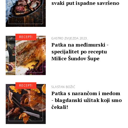
svaki put ispadne savršeno
RECEPTI
GASTRO ZVIJEZDA 2023.
Patka na međimurski -
specijalitet po receptu
Milice Šundov Šupe
RECEPTI
SLASTAN BOŽIĆ
Patka s narančom i medom
- blagdanski užitak koji smo
čekali!