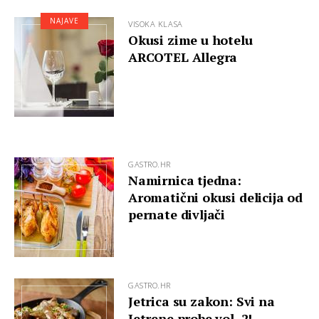
NAJAVE
VISOKA KLASA
Okusi zime u hotelu
ARCOTEL Allegra
GASTRO.HR
Namirnica tjedna:
Aromatični okusi delicija od
pernate divljači
GASTRO.HR
Jetrica su zakon: Svi na
Jetrene probe vol. 2!