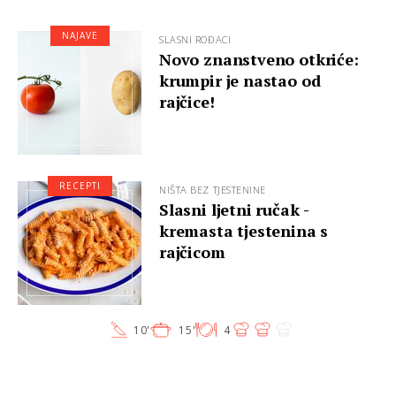
NAJAVE
SLASNI ROĐACI
Novo znanstveno otkriće:
krumpir je nastao od
rajčice!
RECEPTI
NIŠTA BEZ TJESTENINE
Slasni ljetni ručak -
kremasta tjestenina s
rajčicom
10'
15'
4