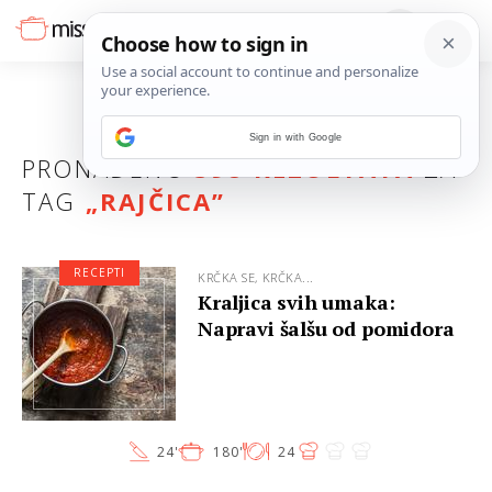
Sign in with Google
PRONAĐENO
398 REZULTATA
ZA
TAG
„
RAJČICA
”
RECEPTI
KRČKA SE, KRČKA...
Kraljica svih umaka:
Napravi šalšu od pomidora
24'
180'
24