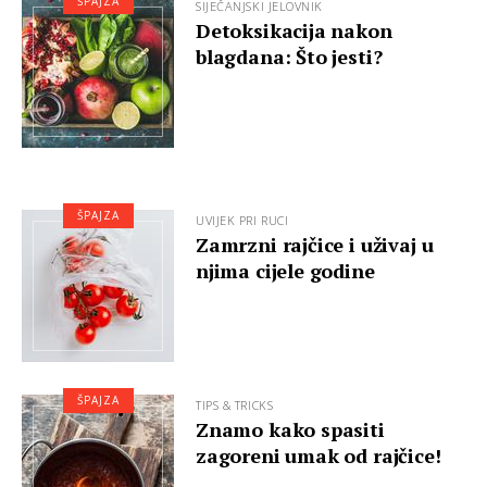
ŠPAJZA
SIJEČANJSKI JELOVNIK
Detoksikacija nakon
blagdana: Što jesti?
ŠPAJZA
UVIJEK PRI RUCI
Zamrzni rajčice i uživaj u
njima cijele godine
ŠPAJZA
TIPS & TRICKS
Znamo kako spasiti
zagoreni umak od rajčice!