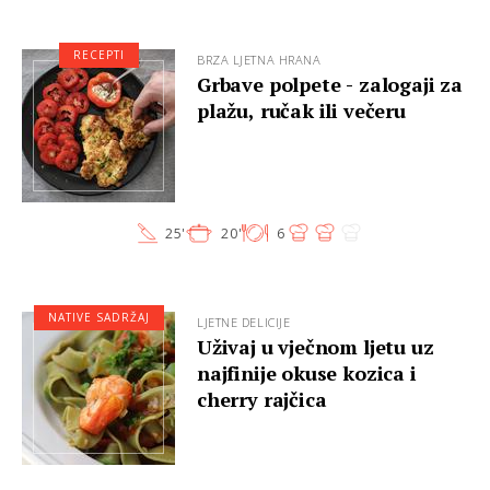
RECEPTI
BRZA LJETNA HRANA
Grbave polpete - zalogaji za
plažu, ručak ili večeru
25'
20'
6
NATIVE SADRŽAJ
LJETNE DELICIJE
Uživaj u vječnom ljetu uz
najfinije okuse kozica i
cherry rajčica