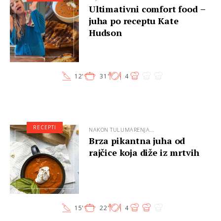
Ultimativni comfort food –
juha po receptu Kate
Hudson
12'
31'
4
RECEPTI
NAKON TULUMARENJA...
Brza pikantna juha od
rajčice koja diže iz mrtvih
15'
22'
4