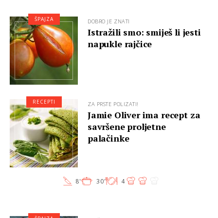
ŠPAJZA
DOBRO JE ZNATI
Istražili smo: smiješ li jesti
napukle rajčice
RECEPTI
ZA PRSTE POLIZATI!
Jamie Oliver ima recept za
savršene proljetne
palačinke
8'
30'
4