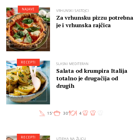
NAJAVE
VRHUNSKI SASTOJCI
Za vrhunsku pizzu potrebna
je i vrhunska rajčica
RECEPTI
SLASNI MEDITERAN
Salata od krumpira Italija
totalno je drugačija od
drugih
15'
30'
4
RECEPTI
UTJEHA NA ŽLICU