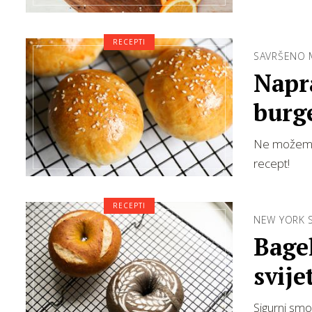
RECEPTI
SAVRŠENO M
Napr
burg
Ne možemo z
recept!
RECEPTI
NEW YORK 
Bagel
svije
Sigurni smo