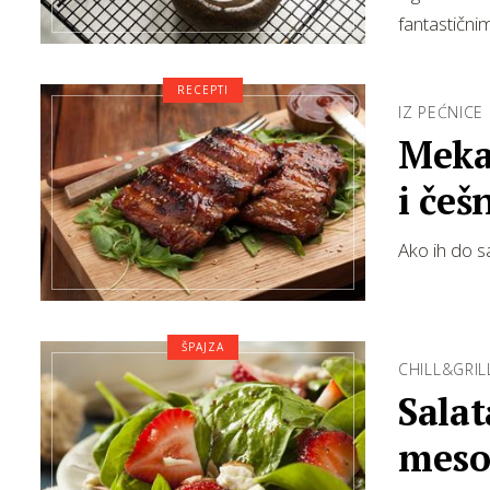
fantastičn
RECEPTI
IZ PEĆNICE
Meka
i češ
Ako ih do s
ŠPAJZA
CHILL&GRIL
Salat
meso 