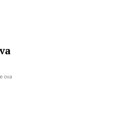
ova
je ova