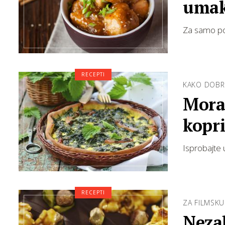
umak
Za samo pola
RECEPTI
KAKO DOB
Mora
kopr
Isprobajte 
RECEPTI
ZA FILMSKU
Neza