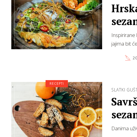
Hrsk
seza
Inspirirane
jajima bit ć
20
RECEPTI
SLATKI GUŠT
Savrš
sez
Danima uži