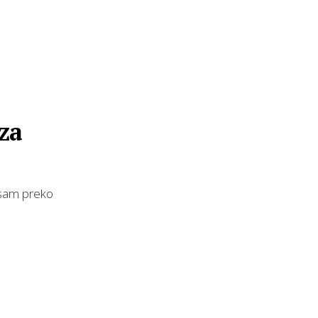
za
a sam preko