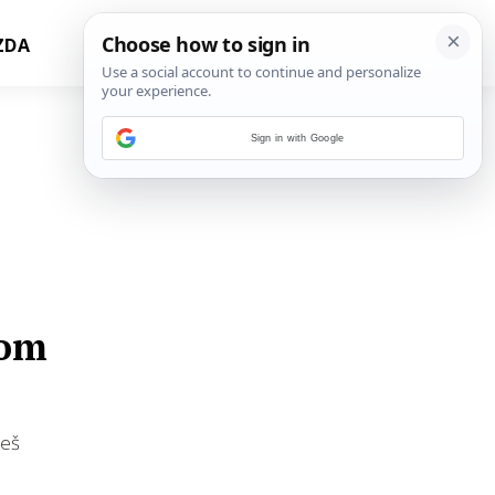
ZDA
Sign in with Google
mom
žeš