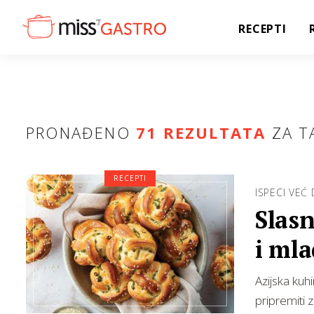
RECEPTI
PRONAĐENO
71 REZULTATA
ZA T
RECEPTI
ISPECI VEĆ 
Slas
i ml
Azijska kuh
pripremiti 