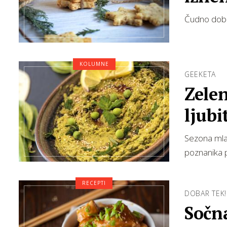
Čudno dobr
KOLUMNE
GEEKETA
Zele
ljubi
Sezona mlad
poznanika p
RECEPTI
DOBAR TEK!
Sočna