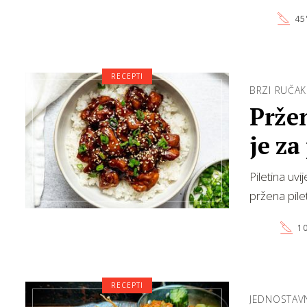
45
RECEPTI
BRZI RUČAK
Prže
je za
Piletina uvi
pržena pil
10
RECEPTI
JEDNOSTAVN