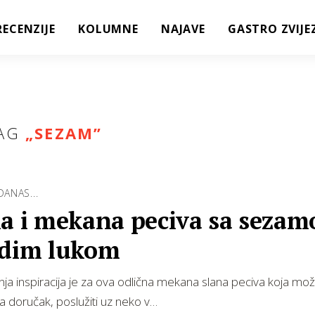
RECENZIJE
KOLUMNE
NAJAVE
GASTRO ZVIJE
AG
„
SEZAM
”
DANAS...
na i mekana peciva sa seza
adim lukom
inja inspiracija je za ova odlična mekana slana peciva koja mo
za doručak, poslužiti uz neko v…