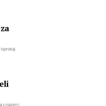
 za
 Isprobaj
eli
a s rupom i