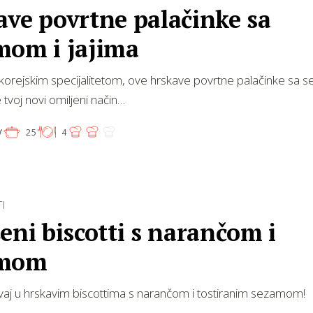
ave povrtne palačinke sa
mom i jajima
 korejskim specijalitetom, ove hrskave povrtne palačinke sa 
e tvoj novi omiljeni način…
'
25'
4
I
eni biscotti s narančom i
amom
vaj u hrskavim biscottima s narančom i tostiranim sezamom!