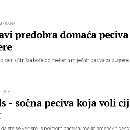
EKANA...
avi predobra domaća peciva
ere
amisliti ništa bolje od mekanih mliječnih peciva za burgere.
STYLE
s - sočna peciva koja voli cij
t
 da ste se već sreli s pojmom bagelsa, mekih američkih peciv