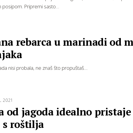
im posipom. Pripremi sasto…
na rebarca u marinadi od 
njaka
ada nisi probala, ne znaš što propuštaš....
L 2021
a od jagoda idealno pristaje
s roštilja