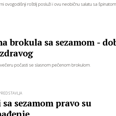
ni ovogodišnji roštilj posluži i ovu neobičnu salatu sa špinatom
na brokula sa sezamom - do
 zdravog
li večeru počasti se slasnom pečenom brokulom.
PREDSTAVLJA
i sa sezamom pravo su
nađenje