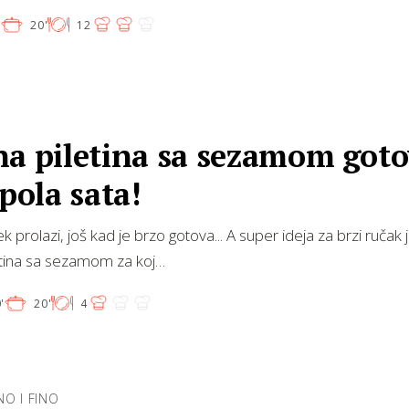
'
20'
12
na piletina sa sezamom got
 pola sata!
jek prolazi, još kad je brzo gotova... A super ideja za brzi ručak 
etina sa sezamom za koj…
'
20'
4
O I FINO