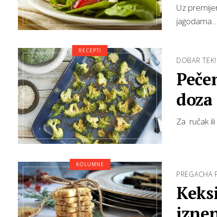
Uz premijer
jagodama...
RECEPTI
DOBAR TEK!
Peče
doza
Za ručak i
KOLUMNE
PREGACHA 
Keks
izne