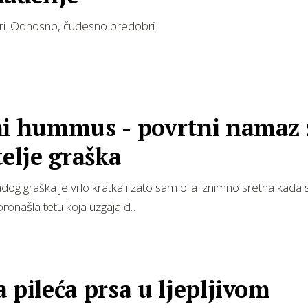
i. Odnosno, čudesno predobri.
ni hummus - povrtni namaz 
telje graška
og graška je vrlo kratka i zato sam bila iznimno sretna kad
ronašla tetu koja uzgaja d…
 pileća prsa u ljepljivom